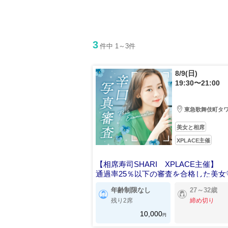
3
件中 1～3件
8/9(日)
19:30〜21:00
東急歌舞伎町タ
美女と相席
XPLACE主催
【相席寿司SHARI XPLACE主催】
通過率25％以下の審査を合格した美女
年齢制限なし
27～32歳
残り2席
締め切り
10,000
円