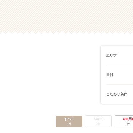
エリア
日付
こだわり条件
すべて
8/8(土)
8/9(日)
3件
0件
1件