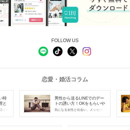
FOLLOW US
恋愛・婚活コラム
い時
男性から送るLINEでのデー
理と
トの誘い方！OKをもらいや
すいメッセージのコツは？
活イベ
気になる女性と出会い、メッセージ
会の場
のやり取りを続けてく中で「この人
に出す
いいな」と感じたら、次はデートに
ローチ
誘いたくなるもの。 しかし、中に
 これ
は「どう誘ったらいいの？」とお困