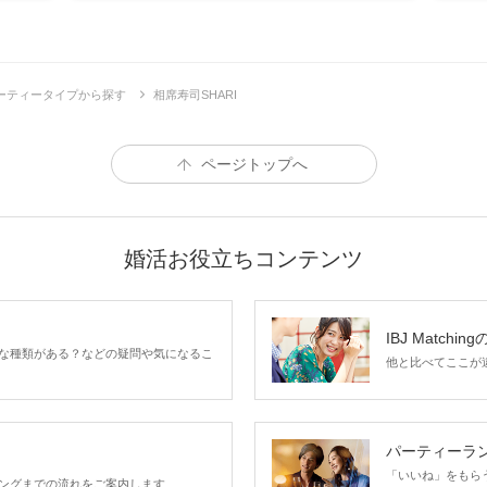
ーティータイプから探す
相席寿司SHARI
ページトップへ
婚活お役立ちコンテンツ
IBJ Matchin
な種類がある？などの疑問や気になるこ
他と比べてここが違う
パーティーラ
「いいね」をもらうほ
ングまでの流れをご案内します