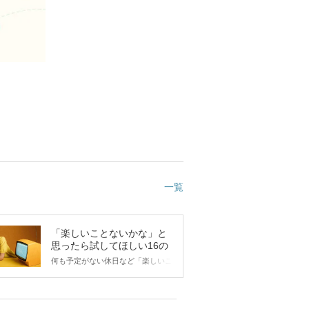
一覧
「楽しいことないかな」と
思ったら試してほしい16の
こと
何も予定がない休日など「楽しいこ
とないかな…」と感じたことがある
人もいるのでは？ 日常が退屈に感
じるなら、いますぐ楽しいことを始
めましょう！ いますぐ楽しい気分