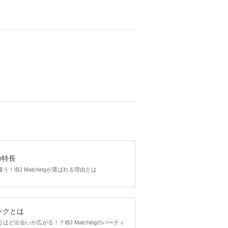
gの特長
！IBJ Matchingが選ばれる理由とは
ンクとは
ど出会いが広がる！？IBJ Matchingのパーティ