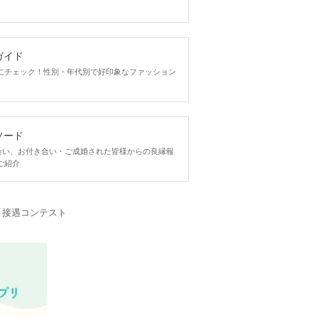
ガイド
にチェック！性別・年代別で好印象なファッション
ソード
ngで出会い、お付き合い・ご成婚された皆様からの良縁報
ご紹介
・接遇コンテスト