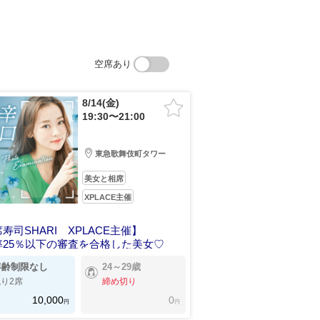
空席あり
8/14(金)
19:30〜21:00
東急歌舞伎町タワー
美女と相席
XPLACE主催
寿司SHARI XPLACE主催】
率25％以下の審査を合格した美女♡
年齢制限なし
24～29歳
り2席
締め切り
10,000
0
円
円