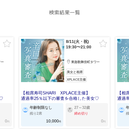
検索結果一覧
8/11(火・祝)
19:30〜21:00
ワー
東急歌舞伎町タワー
美女と相席
XPLACE主催
【相席寿司SHARI XPLACE主催】
【相席
♡
通過率25％以下の審査を合格した美女♡
通過
年齢制限なし
27～32歳
残り2席
締め切り
残
0
10,000
0
円
円
円