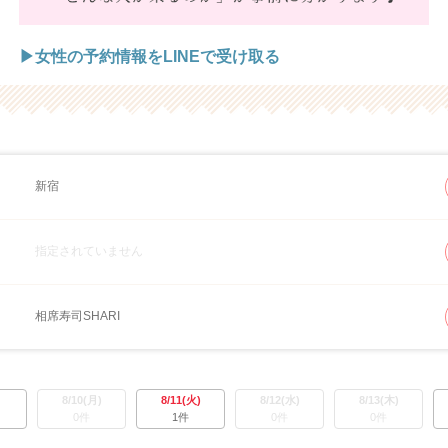
▶女性の予約情報をLINEで受け取る
新宿
指定されていません
相席寿司SHARI
8/10(月)
8/11(火)
8/12(水)
8/13(木)
0件
1件
0件
0件