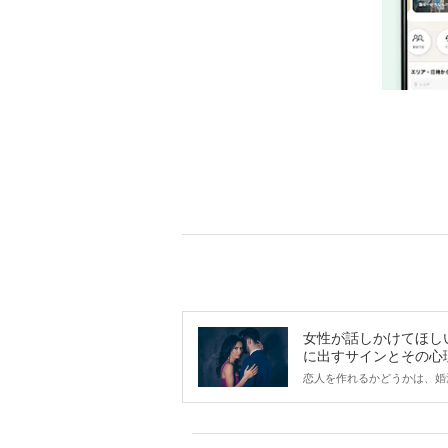
女性が話しかけてほし
に出すサインとその心
は？
恋人を作れるかどうかは、婚
ントにかかわらず職場や飲み
で女性が話しかけて欲しい時
サインに、早く気づいてアプ
できるかにも左右されます。