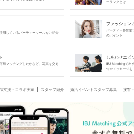
ーランクとは
ファッション
パーティー参加前
使用しているパーティーツールをご紹介
のポイント
ト
しあわせエピ
何組マッチングしたかなど、写真を交え
IBJ Matchi
告やメッセージを
催支援・コラボ実績
スタッフ紹介
婚活イベントスタッフ募集
接客