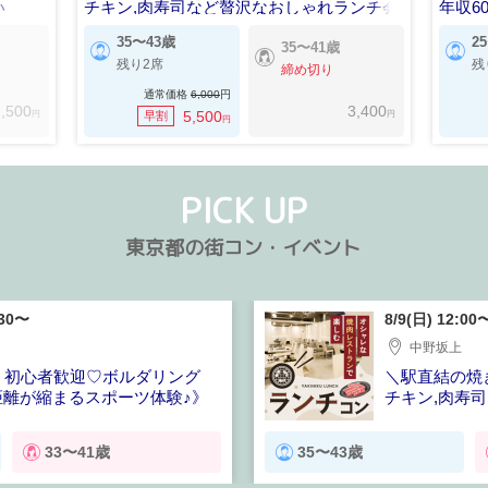
い
チキン,肉寿司など贅沢なおしゃれランチ会
年収6
35〜43歳
2
35〜41歳
残り2席
残
締め切り
通常価格
6,000
円
,500
3,400
円
円
5,500
早割
円
PICK UP
東京都の街コン・イベント
:30〜
8/9(日) 12:00
中野坂上
！初心者歓迎♡ボルダリング
＼駅直結の焼
距離が縮まるスポーツ体験♪》
チキン,肉寿
会
33〜41歳
35〜43歳