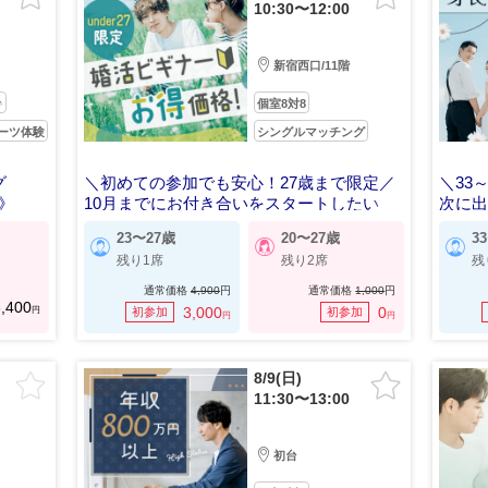
10:30〜12:00
新宿西口/11階
♪
個室8対8
ーツ体験
シングルマッチング
グ
＼初めての参加でも安心！27歳まで限定／
＼33
》
10月までにお付き合いをスタートしたい
次に
23〜27歳
20〜27歳
3
残り1席
残り2席
残
通常価格
4,900
円
通常価格
1,000
円
,400
円
3,000
0
初参加
初参加
円
円
8/9(日)
11:30〜13:00
初台