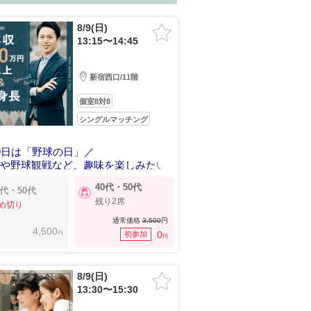
8/9(日)
13:15〜14:45
新宿西口/11階
個室8対8
シングルマッチング
9日は「野球の日」／
園や野球観戦など、趣味を楽しみたい
40代・50代
0代・50代
残り2席
め切り
通常価格
3,500
円
4,500
円
0
初参加
円
8/9(日)
13:30〜15:30