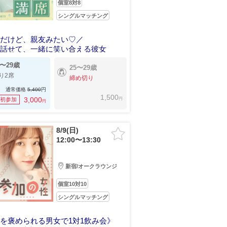
個室8対8
シングルマッチング
人だけど、親友みたい♡／
も話せて、一緒に笑い合える彼女
5〜29歳
25〜29歳
り2席
締め切り
通常価格
5,400
円
1,500
円
3,000
初参加
円
8/9(日)
12:00〜13:30
新宿/オークラウンジ
個室10対10
シングルマッチング
を褒められる男女で1対1飲み会》