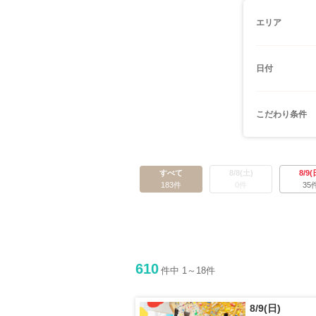
エリア
日付
こだわり条件
すべて
8/8(土)
8/9(
183件
0件
35
610
件中 1～18件
8/9(日)