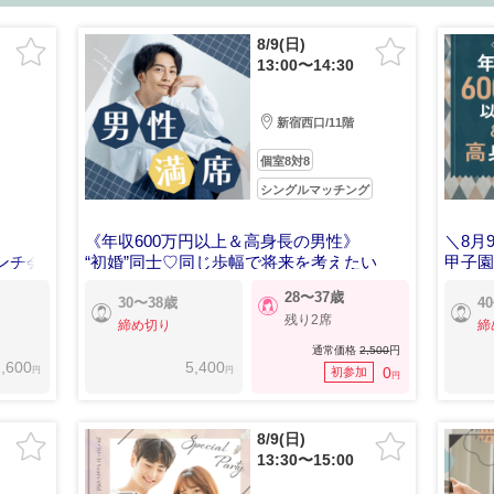
8/9(日)
13:00〜14:30
新宿西口/11階
個室8対8
シングルマッチング
《年収600万円以上＆高身長の男性》
＼8月
ンチ会
“初婚”同士♡同じ歩幅で将来を考えたい
甲子
28〜37歳
30〜38歳
4
残り2席
締め切り
締
通常価格
2,500
円
,600
5,400
円
円
0
初参加
円
8/9(日)
13:30〜15:00