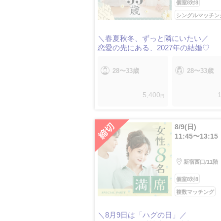
個室8対8
シングルマッチン
＼春夏秋冬、ずっと隣にいたい／
恋愛の先にある、2027年の結婚♡
28〜33歳
28〜33歳
5,400
1
円
8/9(日)
11:45〜13:15
新宿西口/11階
個室8対8
複数マッチング
＼8月9日は「ハグの日」／