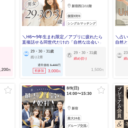
新宿西口/11階
個室8対8
シングルマッチング
＼H6〜9年生まれ限定／アプリに疲れたら
＼占い
直接話せる同世代だけの「自然な出会い」
自然
29・30・31歳
29・30・31歳
2
残り2席
締め切り
締
通常価格
5,400
円
,200
1,500
円
円
3,000
初参加
円
8/9(日)
14:00〜15:30
新宿
最大24名
グループ交流♪