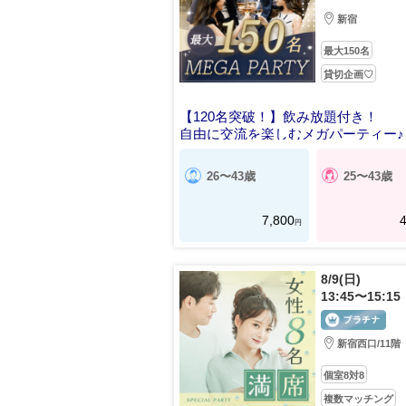
新宿
最大150名
貸切企画♡
【120名突破！】飲み放題付き！
自由に交流を楽しむメガパーティー♪
26〜43歳
25〜43歳
7,800
4
円
8/9(日)
13:45〜15:15
新宿西口/11階
個室8対8
複数マッチング