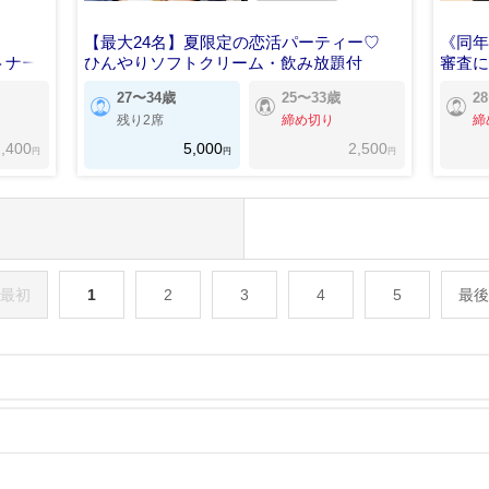
【最大24名】夏限定の恋活パーティー♡
《同
トナー
ひんやりソフトクリーム・飲み放題付
審査
27〜34歳
25〜33歳
2
残り2席
締め切り
締
,400
5,000
2,500
円
円
円
最初
1
2
3
4
5
最後