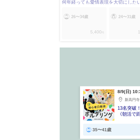
何年経っても愛情表現を大切にした
26〜34歳
24〜31歳
5,400
1
円
 13:30〜
8/9(日) 10
新高円寺
0名突破！】飲み放題付き！
13名突破
交流を楽しむメガパーティー♪
《朝活で
25〜43歳
35〜41歳