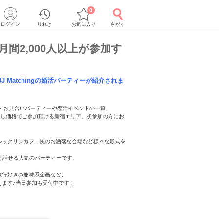
0
ログイン
りれき
お気に入り
さがす
間2,000人以上が参加す
J Matchingの婚活パーティーが紹介されま
活・お見合いパーティーや恋活イベントの一覧。
一、お試し価格でご参加頂ける新宿エリア。初参加の方にお
ルックリンカフェ風のお洒落な会場など様々な形式を
と話せる人気のパーティーです。
旅行好きの趣味系企画など、
えます♪当日参加も受付中です！