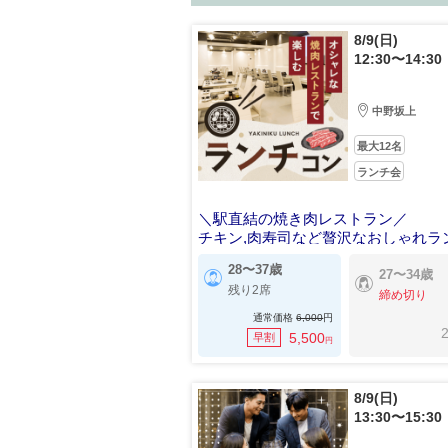
8/9(日)
12:30〜14:30
中野坂上
最大12名
ランチ会
＼駅直結の焼き肉レストラン／
チキン,肉寿司など贅沢なおしゃれラ
28〜37歳
27〜34歳
残り2席
締め切り
通常価格
6,000
円
2
5,500
早割
円
8/9(日)
13:30〜15:30