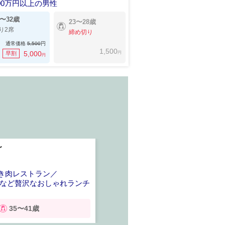
00万円以上の男性
5〜32歳
23〜28歳
り2席
締め切り
通常価格
5,500
円
1,500
円
5,000
早割
円
〜
8/9(日) 12:30〜
中野坂上
き肉レストラン／
＼駅直結の焼き
司など贅沢なおしゃれランチ
チキン,肉寿司な
会
35〜41歳
28〜37歳