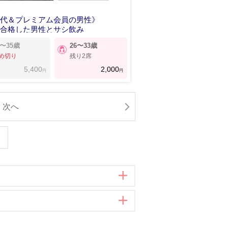
年代＆プレミアム会員の男性》
に合格した男性とサシ飲み
8〜35歳
26〜33歳
め切り
残り2席
5,400
2,000
円
円
次へ