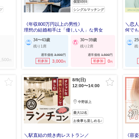
個室8対8
グ
シングルマッチング
《年収800万円以上の男性》
＼恋
理想の結婚相手は「優しい人」な男女
何で
34〜43歳
30〜39歳
2
残り1席
残り2席
残
通常価格
3,900
円
通常価格
1,500
円
,500
円
3,000
0
初参加
初参加
円
円
8/9(日)
12:00〜14:00
中野坂上
最大12名
お食事も楽しめる♪
＼駅直結の焼き肉レストラン／
《容姿