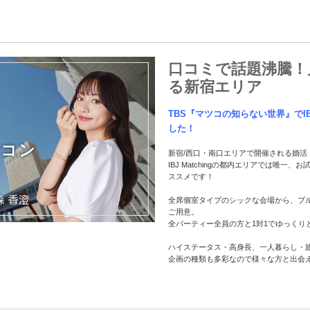
口コミで話題沸騰！月
る新宿エリア
TBS『マツコの知らない世界』でIB
した！
街コン
新宿/西口・南口エリアで開催される婚
IBJ Matchingの都内エリアでは唯
ススメです！
全席個室タイプのシックな会場から、ブ
ご用意。
全パーティー全員の方と1対1でゆっくり
ハイステータス・高身長、一人暮らし・
企画の種類も多彩なので様々な方と出会