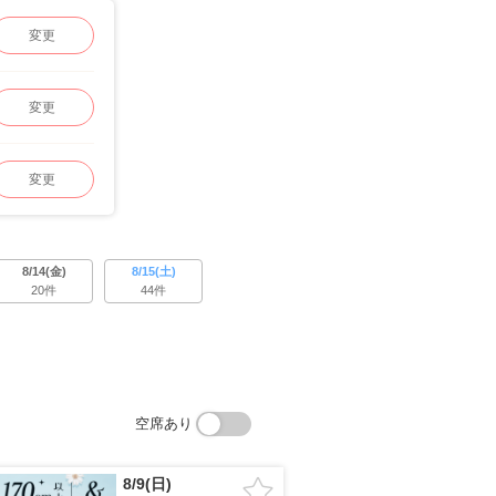
変更
変更
変更
8/14(金)
8/15(土)
20件
44件
空席あり
8/9(日)