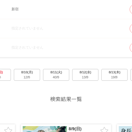
新宿
指定されていません
指定されていません
日)
8/10(月)
8/11(火)
8/12(水)
8/13(木)
件
12件
40件
13件
19件
検索結果一覧
8/9(日)