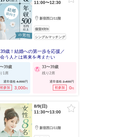
11:00〜12:30
新宿西口/11階
個室8対8
シングルマッチング
～39歳！結婚への第一歩を応援／
出会う人とは将来を考えたい
3〜39歳
33〜39歳
り1席
残り2席
通常価格
4,900
円
通常価格
2,400
円
3,000
0
初参加
初参加
円
円
8/9(日)
11:30〜13:00
新宿西口/11階