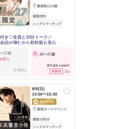
新宿西口/11階
個室8対8
シングルマッチング
付き♡全員と10分トーク／
と会話が弾むから初対面も安心
3〜27歳
20〜27歳
め切り
通常価格
1,500
円
5,400
円
0
初参加
円
8/9(日)
14:00〜15:30
新宿/オークラウンジ
個室10対10
シングルマッチング