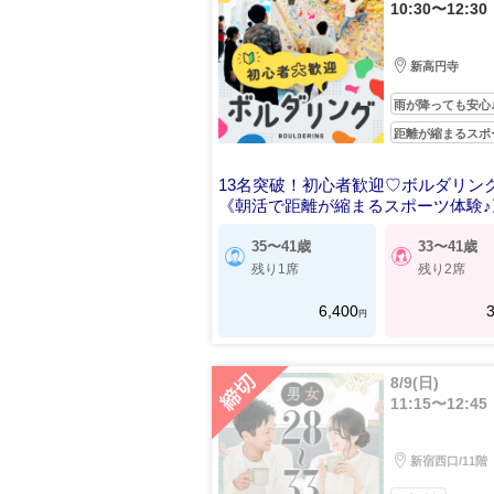
10:30〜12:30
新高円寺
雨が降っても安心
距離が縮まるスポ
13名突破！初心者歓迎♡ボルダリン
《朝活で距離が縮まるスポーツ体験♪
35〜41歳
33〜41歳
残り1席
残り2席
6,400
3
円
8/9(日)
11:15〜12:45
新宿西口/11階