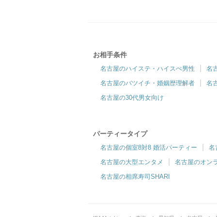
名古屋ラウンジ
『初めて婚活する方も安心』東海No.1の接客
1
お相手条件
サービス
名古屋のハイステ・ハイスぺ男性
名
合コン・食事付き
趣
名古屋のバツイチ・婚姻歴理解者
名
6対6～｜食事・ドリンク付きグループトーク
6
名古屋の30代男女向け
パーティータイプ
名古屋の個室8対8 婚活パーティー
名
名古屋の大型エンタメ
名古屋のオン
名古屋の相席寿司SHARI