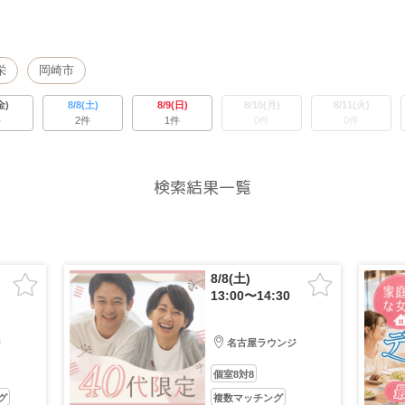
栄
岡崎市
金)
8/8(土)
8/9(日)
8/10(月)
8/11(火)
件
2件
1件
0件
0件
検索結果一覧
8/8(土)
13:00〜14:30
ジ
名古屋ラウンジ
個室8対8
グ
複数マッチング