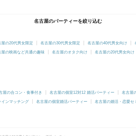
名古屋のパーティーを絞り込む
ツヴァイ名駅
対1でゆったりお話し♡
古屋の20代男女限定
名古屋の30代男女限定
名古屋の40代男女向け
味コン・体験コン
大型エンタメ
古屋の映画など共通の趣味
名古屋のオタク向け
名古屋の20代男女向け
対6～｜同じ趣味のお相手と出会える
50対50～｜季節のイベントやコラボ企画を
古屋の合コン・食事付き
名古屋の個室12対12 婚活パーティー
名古屋
ラインマッチング
名古屋の個室婚活パーティー
名古屋の婚活・恋愛セ