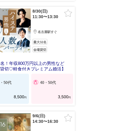
8/30(日)
11:30〜13:30
名古屋駅すぐ
最大32名
会場貸切
2名！年収800万円以上の男性など
場貸切♡軽食付きプレミアム婚活】
0・50代
40・50代
8,500
3,500
円
円
9/6(日)
14:30〜16:30