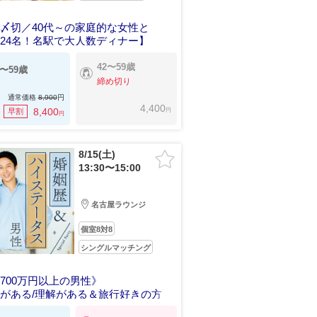
〆切／40代～の家庭的な女性と
24名！名駅で大人数ディナー】
42〜59歳
5〜59歳
締め切り
通常価格
8,900
円
4,400
円
8,400
早割
円
8/15(土)
13:30〜15:00
名古屋ラウンジ
個室8対8
シングルマッチング
700万円以上の男性》
がある/理解がある＆旅行好きの方