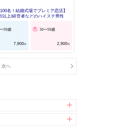
100名！結婚式場でプレミア恋活】
桁以上/経営者などのハイステ男性
0〜59歳
30〜59歳
7,900
2,900
円
円
次へ