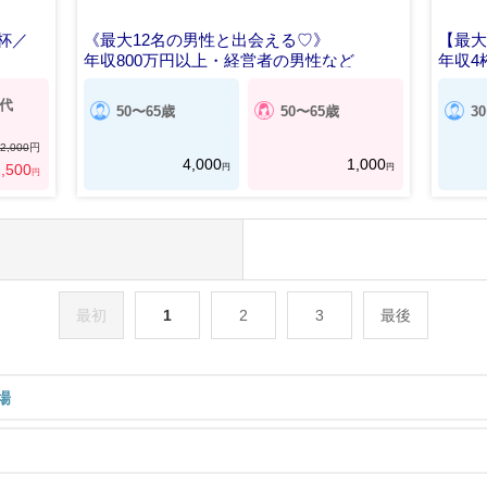
杯／
《最大12名の男性と出会える♡》
【最大
年収800万円以上・経営者の男性など
年収4
0代
50〜65歳
50〜65歳
3
2,000
円
4,000
1,000
円
円
,500
円
最初
1
2
3
最後
場