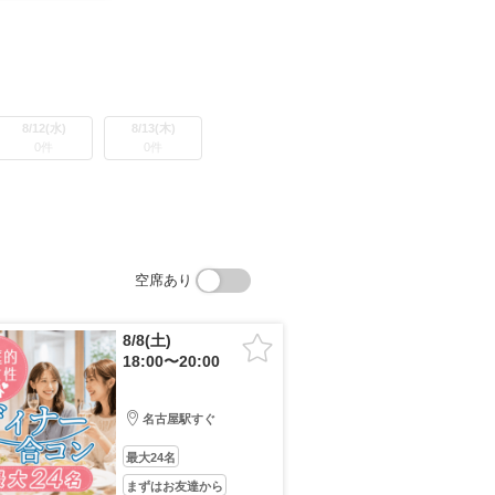
8/12(水)
8/13(木)
0件
0件
空席あり
8/8(土)
18:00〜20:00
名古屋駅すぐ
最大24名
まずはお友達から