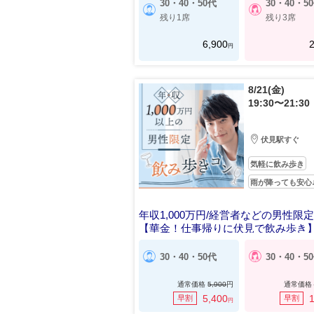
30・40・50代
30・40・5
残り1席
残り3席
6,900
2
円
8/21(金)
19:30〜21:30
伏見駅すぐ
気軽に飲み歩き
雨が降っても安心
年収1,000万円/経営者などの男性限定
【華金！仕事帰りに伏見で飲み歩き
30・40・50代
30・40・5
通常価格
5,900
円
通常価格
5,400
1
早割
早割
円