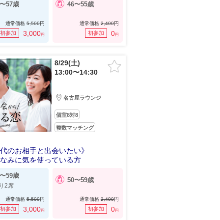
6〜57歳
46〜55歳
通常価格
5,500
円
通常価格
2,400
円
3,000
0
初参加
初参加
円
円
8/29(土)
13:00〜14:30
名古屋ラウンジ
個室8対8
複数マッチング
年代のお相手と出会いたい》
しなみに気を使っている方
0〜59歳
50〜59歳
り2席
通常価格
5,500
円
通常価格
2,400
円
3,000
0
初参加
初参加
円
円