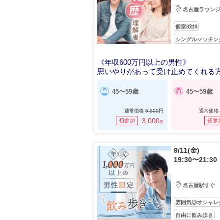
名古屋ラウン
個室8対8
シングルマッチン
《年収600万円以上の男性》
思いやりがあって受け止めてくれる
45〜59歳
45〜59歳
通常価格
5,500
円
通常価格
3,000
初参加
初参
円
9/11(金)
19:30〜21:30
名古屋駅すぐ
雰囲気◎オシャレ
自由に飲み歩き