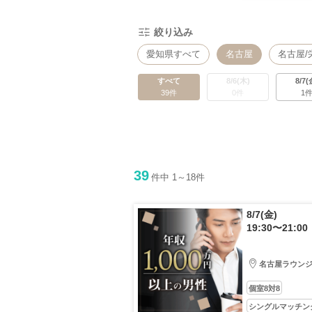
絞り込み
愛知県すべて
名古屋
名古屋/
すべて
8/6(木)
8/7(
39件
0件
1
39
件中 1～18件
8/7(金)
19:30〜21:00
名古屋ラウン
個室8対8
シングルマッチン