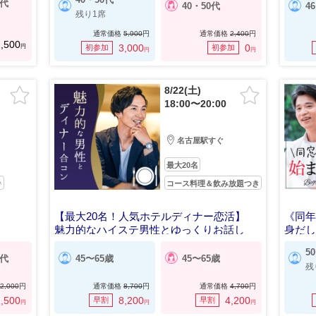
0代
40・50代
4
残り1席
通常価格
5,900
円
通常価格
2,400
円
,500
円
3,000
0
初参加
初参加
円
円
8/22(土)
18:00〜20:00
名古屋駅すぐ
最大20名
♪
コース料理＆飲み放題つき
【最大20名！人気ホテルディナー恋活】
《同
】
魅力的なハイステ男性とゆっくりお話し
身だ
5
0代
45〜65歳
45〜65歳
残
2,000
円
通常価格
8,700
円
通常価格
4,700
円
,500
8,200
4,200
早割
早割
円
円
円