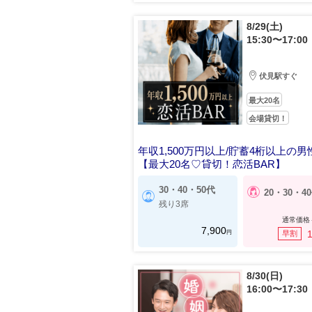
8/29(土)
15:30〜17:00
伏見駅すぐ
最大20名
会場貸切！
年収1,500万円以上/貯蓄4桁以上の男
【最大20名♡貸切！恋活BAR】
30・40・50代
20・30・4
残り3席
通常価格
7,900
円
1
早割
8/30(日)
16:00〜17:30