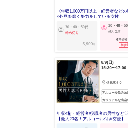
《年収1,000万円以上・経営者など
×外見を磨く努力をしている女性
30・40・5
30・40・50代
残り2席
締め切り
通常価格
5,900
円
初参
8/9(日)
15:30〜17:00
伏見駅すぐ
アルコール飲み放
カジュアルな出会
年収4桁・経営者/役職者の男性など
【最大20名！アルコール付き交流】