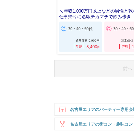
＼年収1,000万円以上などの男性と乾
仕事帰りに名駅チカマチで飲み歩き
30・40・50代
30・40・5
通常価格
5,900
円
通常価格
5,400
1
早割
早割
円
前へ
名古屋エリアのパーティー専用会
名古屋エリアの街コン・趣味コン