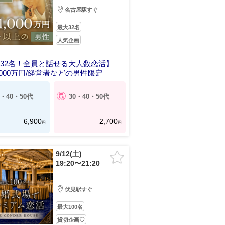
名古屋駅すぐ
最大32名
人気企画
32名！全員と話せる大人数恋活】
,000万円/経営者などの男性限定
0・40・50代
30・40・50代
6,900
2,700
円
円
9/12(土)
19:20〜21:20
伏見駅すぐ
最大100名
貸切企画♡