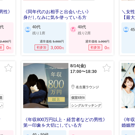
の男性》
《同年代のお相手と出会いたい》
＼女性
身だしなみに気を使っている方
【最大
0代
40代
40代
4
残り1席
残り2席
2,400
円
通常価格
5,900
円
通常価格
1,900
円
0
3,000
0
加
初参加
初参加
円
円
円
8/14(金)
17:00〜18:30
名古屋ラウンジ
題
個室8対8
い
シングルマッチング
♡
《年収800万円以上・経営者などの男性》
《年収
第一印象を大切にしている方
婚姻歴
40・50代