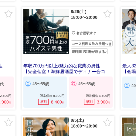
8/29(土)
18:00〜20:00
名古屋駅すぐ
コース料理＆飲み放題つき
短時間で距離が縮まる♪
性
年収700万円以上/魅力的な職業の男性
最大3
【完全個室！海鮮居酒屋でディナー合コ
【会
ン】
0代
45〜55歳
45〜55歳
4
2,400
円
通常価格
8,900
円
通常価格
4,400
円
,900
8,400
3,900
早割
早割
円
円
円
9/5(土)
18:00〜20:00