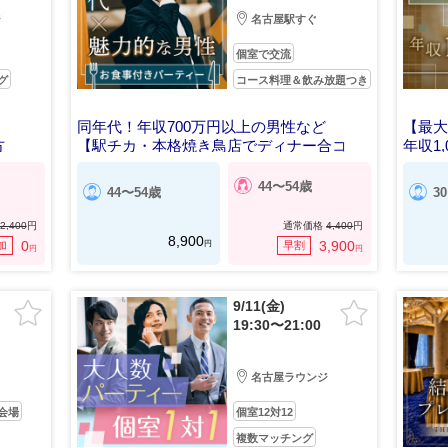
ジ
名古屋駅すぐ
個室で交流
グ
コース料理＆飲み放題つき
同年代！年収700万円以上の男性など
【最大
方
【駅チカ・本格焼き鳥店でディナー合コ
年収1
ン】
44〜54歳
44〜54歳
3
2,400
円
通常価格
4,400
円
8,900
円
0
3,900
加
早割
円
円
9/11(金)
19:30〜21:00
名古屋ラウンジ
会場
個室12対12
複数マッチング