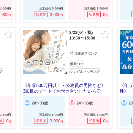
1,500
円
通常価格
5,900
円
通常価格
1,500
円
,000
3,000
0
初参加
初参加
円
円
円
9/22(火・祝)
13:30〜15:00
ジ
名古屋ラウンジ
個室8対8
グ
シングルマッチング
《年収500万円以上・公務員の男性など》
《年収
3回目のデートでお付き合いしたい方♡
性》
一緒
24〜33歳
24〜33歳
2
1,500
円
通常価格
5,900
円
通常価格
1,000
円
0
3,000
0
加
初参加
初参加
円
円
円