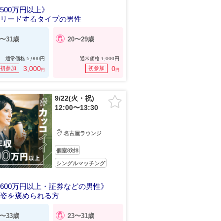
500万円以上》
をリードするタイプの男性
4〜31歳
20〜29歳
通常価格
5,900
円
通常価格
1,000
円
3,000
0
初参加
初参加
円
円
9/22(火・祝)
12:00〜13:30
名古屋ラウンジ
個室8対8
シングルマッチング
600万円以上・証券などの男性》
容姿を褒められる方
5〜33歳
23〜31歳