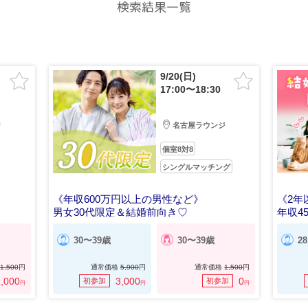
検索結果一覧
9/20(日)
17:00〜18:30
ジ
名古屋ラウンジ
個室8対8
シングルマッチング
》
《年収600万円以上の男性など》
《2年
男女30代限定＆結婚前向き♡
年収4
30〜39歳
30〜39歳
2
1,500
円
通常価格
5,900
円
通常価格
1,500
円
,000
3,000
0
初参加
初参加
円
円
円