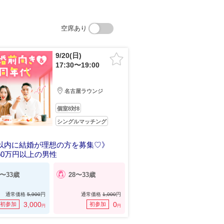
空席あり
9/20(日)
17:30〜19:00
名古屋ラウンジ
個室8対8
シングルマッチング
以内に結婚が理想の方を募集♡》
50万円以上の男性
8〜33歳
28〜33歳
通常価格
5,900
円
通常価格
1,000
円
3,000
0
初参加
初参加
円
円