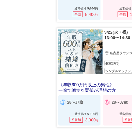
通常価格
5,900
円
通常価格
5,400
1
早割
早割
円
9/22(火・祝)
13:00〜14:30
名古屋ラウン
個室8対8
シングルマッチン
《年収600万円以上の男性》
一途で誠実な関係が理想の方
28〜37歳
28〜37歳
通常価格
5,900
円
通常価格
3,000
初参加
初参
円