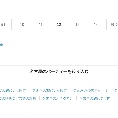
最初
10
11
12
13
14
最後
場
名古屋のパーティーを絞り込む
ツヴァイ名駅
屋の20代男女限定
名古屋の30代男女限定
名古屋の40代男女向け
名
対1でゆったりお話し♡
屋の映画など共通の趣味
名古屋のオタク向け
名古屋の20代男女向け