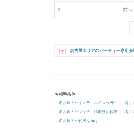
前へ
名古屋エリアのパーティー専用会
お相手条件
名古屋ラウンジ
名古屋のハイステ・ハイスぺ男性
名古
『初めて婚活する方も安心』東海No.1の接客
1
名古屋のバツイチ・婚姻歴理解者
名古
サービス
名古屋の30代男女向け