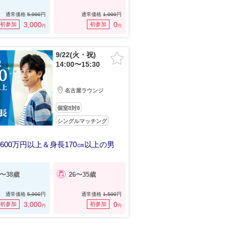
通常価格
5,900
円
通常価格
1,000
円
3,000
0
初参加
初参加
円
円
9/22(火・祝)
14:00〜15:30
名古屋ラウンジ
個室8対8
シングルマッチング
600万円以上＆身長170㎝以上の男
にいて心地のいい恋人が欲しい
9〜38歳
26〜35歳
通常価格
5,900
円
通常価格
1,500
円
3,000
0
初参加
初参加
円
円