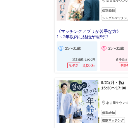
名古屋ラウン
個室8対8
シングルマッチン
《マッチングアプリが苦手な方》
1～2年以内に結婚が理想♡
25〜31歳
25〜31歳
通常価格
5,900
円
通常価格
3,000
初参加
初参
円
9/21(月・祝)
15:30〜17:00
名古屋ラウン
個室8対8
複数マッチング