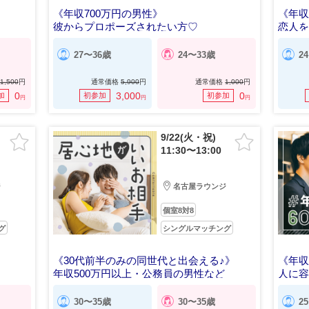
《年収700万円の男性》
《年収
彼からプロポーズされたい方♡
恋人
27〜36歳
24〜33歳
2
1,500
円
通常価格
5,900
円
通常価格
1,000
円
0
3,000
0
加
初参加
初参加
円
円
円
9/22(火・祝)
11:30〜13:00
ジ
名古屋ラウンジ
個室8対8
グ
シングルマッチング
《30代前半のみの同世代と出会える♪》
《年収
年収500万円以上・公務員の男性など
人に
30〜35歳
30〜35歳
2