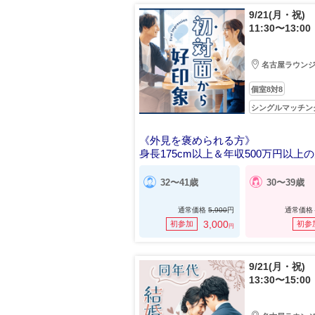
9/21(月・祝)
11:30〜13:00
名古屋ラウン
個室8対8
シングルマッチン
《外見を褒められる方》
身長175cm以上＆年収500万円以上
32〜41歳
30〜39歳
通常価格
5,900
円
通常価格
3,000
初参加
初参
円
9/21(月・祝)
13:30〜15:00