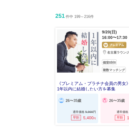
251
件中 199～216件
9/20(日)
16:00〜17:30
名古屋ラウン
個室8対8
複数マッチング
《プレミアム・プラチナ会員の男女
1年以内に結婚したい方を募集
26〜35歳
26〜35歳
通常価格
5,900
円
通常価格
5,400
1
早割
早割
円