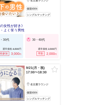
名古屋ラウンジ
個室8対8
シングルマッチング
上の女性が好き》
い・よく笑う男性
0・30代
30・40代
通常価格
4,500
円
通常価格
2,500
円
3,000
2,000
初参加
早割
円
円
9/21(月・祝)
17:00〜18:30
名古屋ラウンジ
個室8対8
シングルマッチング