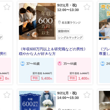
9/21(月・祝)
12:00〜13:30
ジ
名古屋ラウンジ
個室8対8
グ
シングルマッチング
《年収600万円以上＆研究職などの男性》
《プ
の男性
穏やかな人が好きな方
尊重
37〜46歳
35〜44歳
2
1,500
円
通常価格
5,900
円
通常価格
1,900
円
0
5,400
1,400
加
早割
早割
円
円
円
9/21(月・祝)
14:00〜15:30