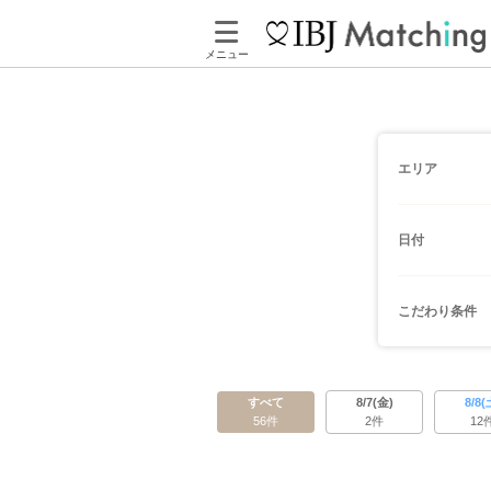
メニュー
エリア
日付
こだわり条件
すべて
8/7(金)
8/8(
56件
2件
12