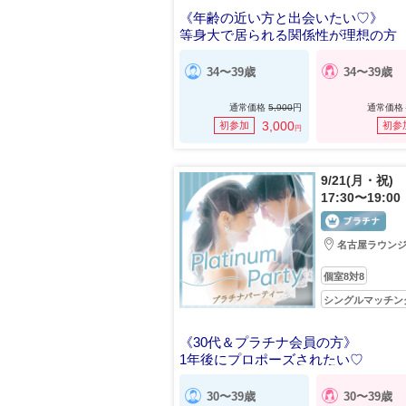
《年齢の近い方と出会いたい♡》
等身大で居られる関係性が理想の方
34〜39歳
34〜39歳
通常価格
5,900
円
通常価格
3,000
初参加
初参
円
9/21(月・祝)
17:30〜19:00
名古屋ラウン
個室8対8
シングルマッチン
《30代＆プラチナ会員の方》
1年後にプロポーズされたい♡
30〜39歳
30〜39歳