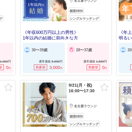
ジ
名古屋ラウンジ
個室8対8
グ
シングルマッチング
《年収600万円以上の男性》
《年
1年以内の結婚に前向きな方
明る
30〜39歳
28〜37歳
2
1,000
円
通常価格
5,900
円
通常価格
1,500
円
0
3,000
0
加
初参加
初参加
円
円
円
9/21(月・祝)
16:00〜17:30
ジ
名古屋ラウンジ
個室8対8
シングルマッチング