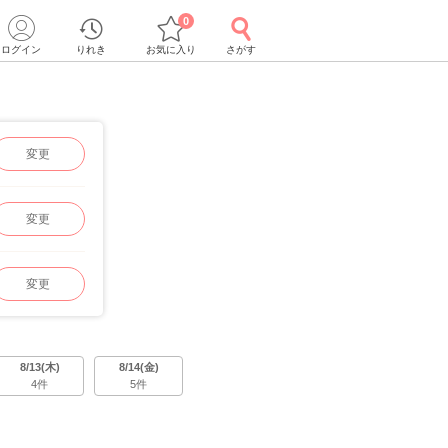
0
ログイン
りれき
お気に入り
さがす
変更
変更
変更
8/13(木)
8/14(金)
4件
5件