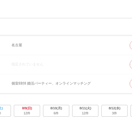
名古屋
指定されていません
個室8対8 婚活パーティー、オンラインマッチング
土)
8/9(日)
8/10(月)
8/11(火)
8/12(水)
件
12件
6件
12件
3件