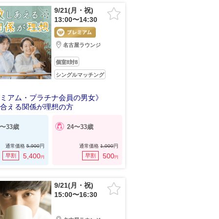
9/21(月・祝)
13:00〜14:30
名古屋ラウンジ
個室8対8
シングルマッチング
レミアム・プラチナ会員の男女》
し合える関係が理想の方
4〜33歳
24〜33歳
通常価格
5,900
円
通常価格
1,000
円
5,400
500
早割
早割
円
円
9/21(月・祝)
15:00〜16:30