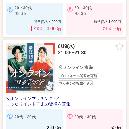
20・30代
20・30代
残り2席
残り2席
通常価格
4,000
円
通常価格
1,000
円
3,000
0
初参加
初参加
円
円
8/19(水)
21:00〜21:30
オンライン/東海
プロフィール閲覧が可能
マッチング投票付き♪
＼オンラインマッチング♪／
まったりインドア派の皆様を募集
20代・30代
20代・30代
2,400
500
円
円