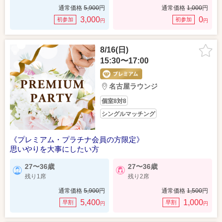
通常価格
5,900
円
通常価格
1,000
円
3,000
0
初参加
初参加
円
円
8/16(日)
15:30〜17:00
名古屋ラウンジ
個室8対8
シングルマッチング
《プレミアム・プラチナ会員の方限定》
思いやりを大事にしたい方
27〜36歳
27〜36歳
残り1席
残り2席
通常価格
5,900
円
通常価格
1,500
円
5,400
1,000
早割
早割
円
円