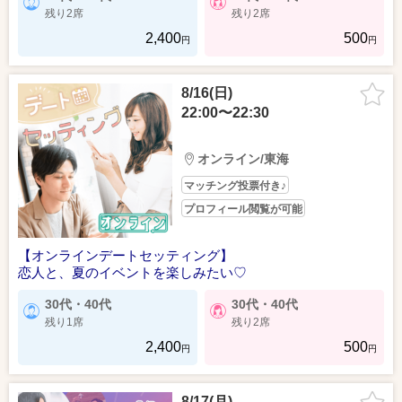
残り2席
残り2席
2,400
500
円
円
8/16(日)
22:00〜22:30
オンライン/東海
マッチング投票付き♪
プロフィール閲覧が可能
【オンラインデートセッティング】
恋人と、夏のイベントを楽しみたい♡
30代・40代
30代・40代
残り1席
残り2席
2,400
500
円
円
8/17(月)