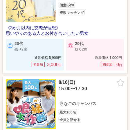
個室8対8
複数マッチング
《3か月以内に交際が理想》
思いやりのある人とお付き合いしたい男女
20代
20代
残り2席
残り2席
通常価格
5,900
円
通常価格
1,000
円
3,000
0
初参加
初参加
円
円
8/16(日)
15:00〜17:30
なごのキャンパス
最大100名
全員と話せる