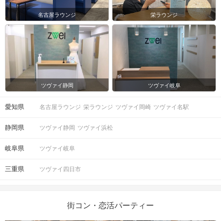
名古屋ラウンジ
栄ラウンジ
ツヴァイ静岡
ツヴァイ岐阜
愛知県
名古屋ラウンジ
栄ラウンジ
ツヴァイ岡崎
ツヴァイ名駅
静岡県
ツヴァイ静岡
ツヴァイ浜松
岐阜県
ツヴァイ岐阜
三重県
ツヴァイ四日市
街コン・恋活パーティー