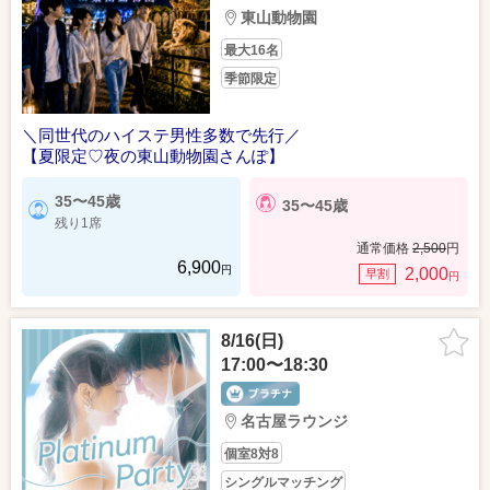
東山動物園
最大16名
季節限定
＼同世代のハイステ男性多数で先行／
【夏限定♡夜の東山動物園さんぽ】
35〜45歳
35〜45歳
残り1席
通常価格
2,500
円
6,900
円
2,000
早割
円
8/16(日)
17:00〜18:30
名古屋ラウンジ
個室8対8
シングルマッチング