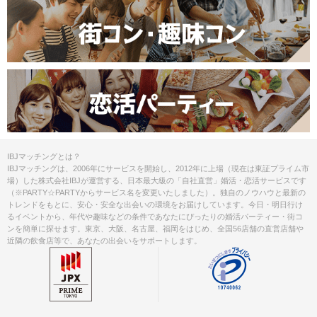
IBJマッチングとは？
IBJマッチングは、2006年にサービスを開始し、2012年に上場（現在は東証プライム市
場）した株式会社IBJが運営する、日本最大級の「自社直営」婚活・恋活サービスです
（※PARTY☆PARTYからサービス名を変更いたしました）。独自のノウハウと最新の
トレンドをもとに、安心・安全な出会いの環境をお届けしています。今日・明日行け
るイベントから、年代や趣味などの条件であなたにぴったりの婚活パーティー・街コ
ンを簡単に探せます。東京、大阪、名古屋、福岡をはじめ、全国56店舗の直営店舗や
近隣の飲食店等で、あなたの出会いをサポートします。