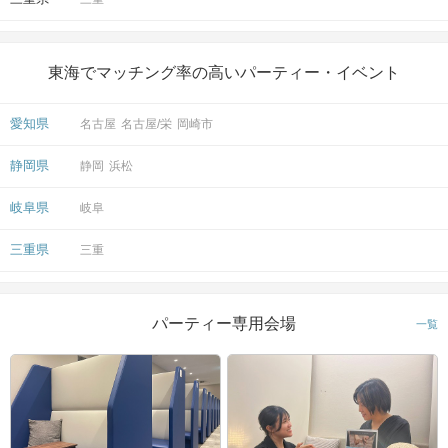
東海でマッチング率の高いパーティー・イベント
愛知県
名古屋
名古屋/栄
岡崎市
静岡県
静岡
浜松
岐阜県
岐阜
三重県
三重
パーティー専用会場
一覧