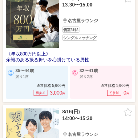
13:30〜15:00
名古屋ラウンジ
個室8対8
シングルマッチング
《年収800万円以上》
余裕のある振る舞いを心掛けている男性
35〜44歳
32〜41歳
残り1席
残り2席
通常価格
5,900
円
通常価格
1,900
円
3,000
0
初参加
初参加
円
円
8/16(日)
14:00〜15:30
名古屋ラウンジ