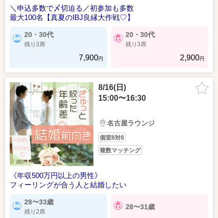
＼申込多数で〆切迫る／初参加も多数
最大100名【真夏のIBJ良縁大作戦♡】
20・30代
20・30代
残り3席
残り3席
7,900
2,900
円
円
8/16(日)
15:00〜16:30
名古屋ラウンジ
個室8対8
複数マッチング
《年収500万円以上の男性》
フィーリングが合う人と結婚したい
28〜33歳
28〜31歳
残り2席