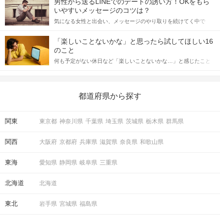
男性から送るLINEでのデートの誘い方！OKをもら
格的に始めようとしている方は、女性が異性を求めて出すサイン
いやすいメッセージのコツは？
をしっかりと理解し、正しい行動に移せるかどうかが重要。 この
気になる女性と出会い、メッセージのやり取りを続けてく中で
記事では、女性が話しかけて欲しい時に出すサインとその心理を
「この人いいな」と感じたら、次はデートに誘いたくなるもの。
詳しく解説した後、婚活イベントで実際にサインを受け取った場
しかし、中には「どう誘ったらいいの？」とお困りの男性もいら
合にどのような行動に繋げるべきかをご紹介していきます。
「楽しいことないかな」と思ったら試してほしい16
っしゃるのではないでしょうか。 そこで今回は、男性から女性へ
のこと
送るLINEでのデートの誘い方のコツをご紹介します。例文も混じ
何も予定がない休日など「楽しいことないかな…」と感じたこと
えながら解説するので、ぜひ参考にしてください。
がある人もいるのでは？ 日常が退屈に感じるなら、いますぐ楽し
いことを始めましょう！ いますぐ楽しい気分になれる対処法か
ら、恋愛・自分磨き・趣味などジャンル別の楽しいことまで、16
の楽しいことアイデアを集めました♪ いままさに楽しいことを探し
都道府県から探す
ている方は必見です。
関東
東京都
神奈川県
千葉県
埼玉県
茨城県
栃木県
群馬県
関西
大阪府
京都府
兵庫県
滋賀県
奈良県
和歌山県
東海
愛知県
静岡県
岐阜県
三重県
北海道
北海道
東北
岩手県
宮城県
福島県