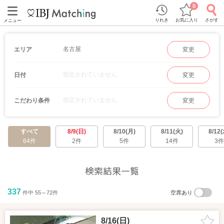
0
りれき
お気に入り
さがす
メニュー
名古屋
エリア
変更
指定されていません
日付
変更
指定されていません
こだわり条件
変更
すべて
8/9(日)
8/10(月)
8/11(火)
8/12(
64件
2件
5件
14件
3件
検索結果一覧
337
件中 55～72件
空席あり
8/16(日)