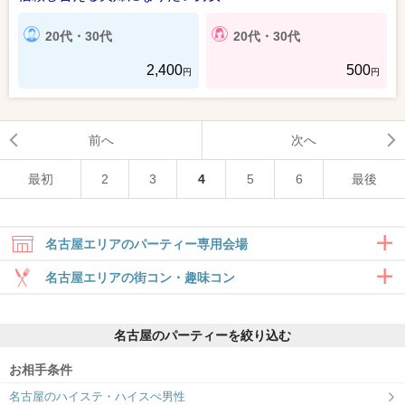
20代・30代
20代・30代
2,400
500
円
円
前へ
次へ
最初
2
3
4
5
6
最後
名古屋エリアのパーティー専用会場
名古屋エリアの街コン・趣味コン
合コン・食事付き
名古屋のパーティーを絞り込む
6対6～｜食事・ドリンク付きグループト
ーク
お相手条件
名古屋ラウンジ
ツヴァイ名駅
名古屋のハイステ・ハイスぺ男性
『初めて婚活する方も安心』東海No.1の
1対1でゆったりお話し♡