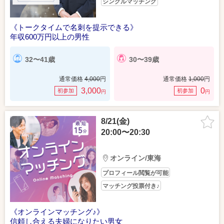
シングルマッチング
《トークタイムで名刺を提示できる》
年収600万円以上の男性
32〜41歳
30〜39歳
通常価格
4,000
円
通常価格
1,000
円
3,000
0
初参加
初参加
円
円
8/21(金)
20:00〜20:30
オンライン/東海
プロフィール閲覧が可能
マッチング投票付き♪
《オンラインマッチング♪》
信頼し合える夫婦になりたい男女