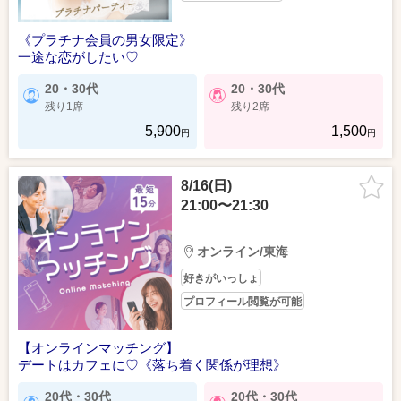
《プラチナ会員の男女限定》
一途な恋がしたい♡
20・30代
20・30代
残り1席
残り2席
5,900
1,500
円
円
8/16(日)
21:00〜21:30
オンライン/東海
好きがいっしょ
プロフィール閲覧が可能
【オンラインマッチング】
デートはカフェに♡《落ち着く関係が理想》
20代・30代
20代・30代