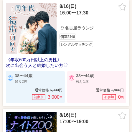
8/16(日)
16:00〜17:30
名古屋ラウンジ
個室8対8
シングルマッチング
《年収600万円以上の男性》
次に出会う人と結婚したい方♡
38〜44歳
38〜44歳
残り2席
残り1席
通常価格
5,900
円
通常価格
1,900
円
3,000
0
初参加
初参加
円
円
8/16(日)
17:00〜19:00