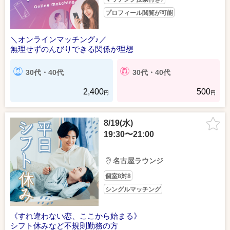
プロフィール閲覧が可能
＼オンラインマッチング♪／
無理せずのんびりできる関係が理想
30代・40代
30代・40代
2,400
500
円
円
8/19(水)
19:30〜21:00
名古屋ラウンジ
個室8対8
シングルマッチング
《すれ違わない恋、ここから始まる》
シフト休みなど不規則勤務の方