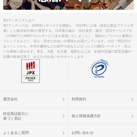
IBJマッチングとは？
IBJマッチングは、2006年にサービスを開始し、2012年に上場（現在は東証プライム市
場）した株式会社IBJが運営する、日本最大級の「自社直営」婚活・恋活サービスです
（※PARTY☆PARTYからサービス名を変更いたしました）。独自のノウハウと最新の
トレンドをもとに、安心・安全な出会いの環境をお届けしています。今日・明日行け
るイベントから、年代や趣味などの条件であなたにぴったりの婚活パーティー・街コ
ンを簡単に探せます。東京、大阪、名古屋、福岡をはじめ、全国56店舗の直営店舗や
近隣の飲食店等で、あなたの出会いをサポートします。
運営会社
利用規約
特定商法取引に
個人情報保護方針
基づく表記
よくあるご質問
お問い合わせ