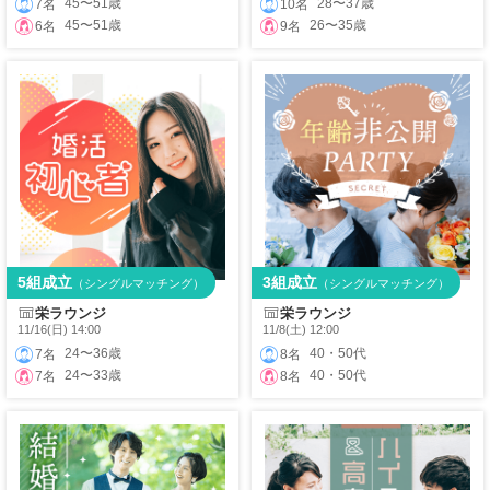
45〜51歳
28〜37歳
7名
10名
45〜51歳
26〜35歳
6名
9名
5組成立
3組成立
（シングルマッチング）
（シングルマッチング）
栄ラウンジ
栄ラウンジ
11/16(日) 14:00
11/8(土) 12:00
24〜36歳
40・50代
7名
8名
24〜33歳
40・50代
7名
8名