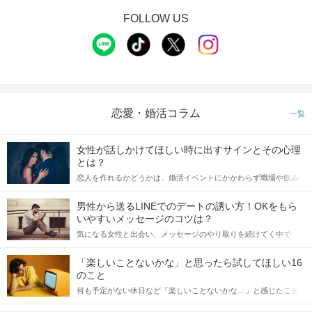
FOLLOW US
恋愛・婚活コラム
一覧
女性が話しかけてほしい時に出すサインとその心理
とは？
恋人を作れるかどうかは、婚活イベントにかかわらず職場や飲み
会の場で女性が話しかけて欲しい時に出すサインに、早く気づい
てアプローチできるかにも左右されます。 これから恋人作りを本
男性から送るLINEでのデートの誘い方！OKをもら
格的に始めようとしている方は、女性が異性を求めて出すサイン
いやすいメッセージのコツは？
をしっかりと理解し、正しい行動に移せるかどうかが重要。 この
気になる女性と出会い、メッセージのやり取りを続けてく中で
記事では、女性が話しかけて欲しい時に出すサインとその心理を
「この人いいな」と感じたら、次はデートに誘いたくなるもの。
詳しく解説した後、婚活イベントで実際にサインを受け取った場
しかし、中には「どう誘ったらいいの？」とお困りの男性もいら
合にどのような行動に繋げるべきかをご紹介していきます。
「楽しいことないかな」と思ったら試してほしい16
っしゃるのではないでしょうか。 そこで今回は、男性から女性へ
のこと
送るLINEでのデートの誘い方のコツをご紹介します。例文も混じ
何も予定がない休日など「楽しいことないかな…」と感じたこと
えながら解説するので、ぜひ参考にしてください。
がある人もいるのでは？ 日常が退屈に感じるなら、いますぐ楽し