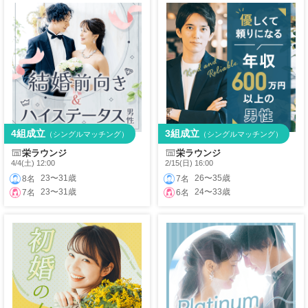
4組成立
3組成立
（シングルマッチング）
（シングルマッチング）
栄ラウンジ
栄ラウンジ
4/4(土) 12:00
2/15(日) 16:00
23〜31歳
26〜35歳
8名
7名
23〜31歳
24〜33歳
7名
6名