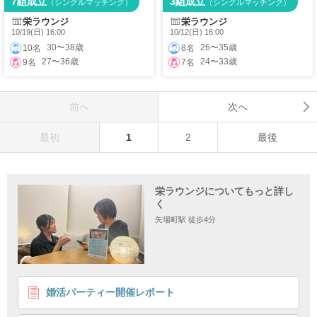
7組成立
3組成立
（シングルマッチング）
（シングルマッチング）
栄ラウンジ
栄ラウンジ
10/19(日) 16:00
10/12(日) 16:00
30〜38歳
26〜35歳
10名
8名
27〜36歳
24〜33歳
9名
7名
前へ
次へ
最初
1
2
最後
栄ラウンジについてもっと詳し
く
矢場町駅 徒歩4分
婚活パーティー開催レポート