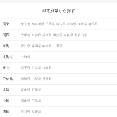
いことを始めましょう！ いますぐ楽しい気分になれる対処法か
ら、恋愛・自分磨き・趣味などジャンル別の楽しいことまで、16
の楽しいことアイデアを集めました♪ いままさに楽しいことを探し
都道府県から探す
ている方は必見です。
関東
東京都
神奈川県
千葉県
埼玉県
茨城県
栃木県
群馬県
関西
大阪府
京都府
兵庫県
滋賀県
奈良県
和歌山県
東海
愛知県
静岡県
岐阜県
三重県
北海道
北海道
東北
岩手県
宮城県
福島県
甲信越
新潟県
山梨県
長野県
北陸
富山県
石川県
中国
岡山県
広島県
四国
香川県
愛媛県