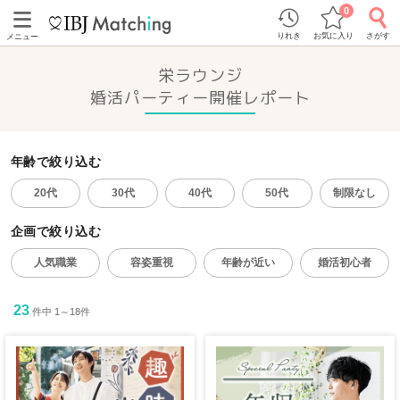
0
りれき
お気に入り
さがす
メニュー
栄ラウンジ
婚活パーティー開催レポート
年齢で絞り込む
20代
30代
40代
50代
制限なし
企画で絞り込む
人気職業
容姿重視
年齢が近い
婚活初心者
23
件中 1～18件