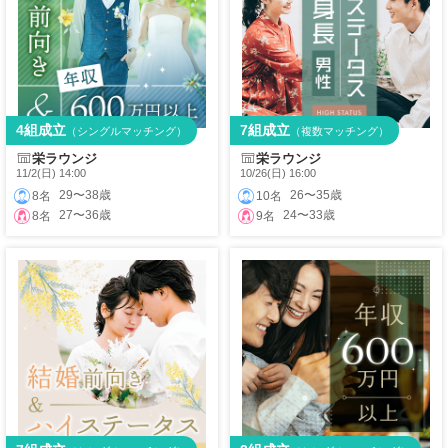
4組成立
7組成立
（シングルマッチング）
（複数マッチング）
栄ラウンジ
栄ラウンジ
11/2(日) 14:00
10/26(日) 16:00
29〜38歳
26〜35歳
8名
10名
27〜36歳
24〜33歳
8名
9名