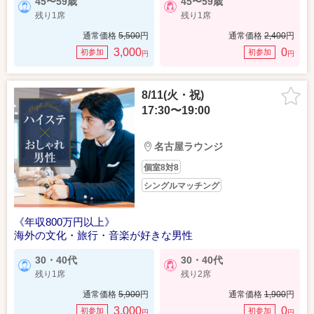
45〜59歳
45〜59歳
残り1席
残り1席
通常価格
5,500
円
通常価格
2,400
円
3,000
0
初参加
初参加
円
円
8/11(火・祝)
17:30〜19:00
名古屋ラウンジ
個室8対8
シングルマッチング
《年収800万円以上》
海外の文化・旅行・音楽が好きな男性
30・40代
30・40代
残り1席
残り2席
通常価格
5,900
円
通常価格
1,900
円
3,000
0
初参加
初参加
円
円