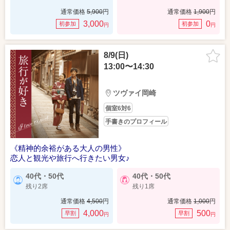
通常価格
5,900
円
通常価格
1,900
円
3,000
0
初参加
初参加
円
円
8/9(日)
13:00〜14:30
ツヴァイ岡崎
個室6対6
手書きのプロフィール
《精神的余裕がある大人の男性》
恋人と観光や旅行へ行きたい男女♪
40代・50代
40代・50代
残り2席
残り1席
通常価格
4,500
円
通常価格
1,000
円
4,000
500
早割
早割
円
円