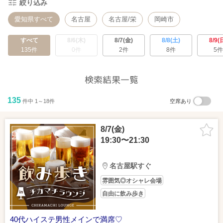
絞り込み
愛知県すべて
名古屋
名古屋/栄
岡崎市
すべて
8/6(木)
8/7(金)
8/8(土)
8/9(
135件
0件
2件
8件
5件
検索結果一覧
135
件中 1～18件
空席あり
8/7(金)
19:30〜21:30
名古屋駅すぐ
雰囲気◎オシャレ会場
自由に飲み歩き
40代ハイステ男性メインで満席♡