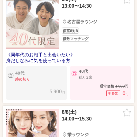
13:00〜14:30
名古屋ラウンジ
個室8対8
複数マッチング
《同年代のお相手と出会いたい》
身だしなみに気を使っている方
40代
40代
残り2席
締め切り
通常価格
1,900
円
5,900
円
0
初参加
円
8/8(土)
14:00〜15:30
栄ラウンジ