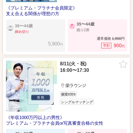
《プレミアム・プラチナ会員限定》
支え合える関係が理想の方
35〜44歳
38〜44歳
残り2席
締め切り
通常価格
1,900
円
5,900
円
900
早割
円
8/11(火・祝)
16:00〜17:30
栄ラウンジ
個室8対8
シングルマッチング
《年収1000万円以上の男性》
プレミアム・プラチナ会員or写真審査合格の女性