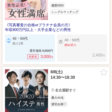
個室8対8
シングルマッチング
《写真審査の合格orプラチナ会員の方》
年収800万円以上・大手企業などの男性
40・50代
40・50代
残り2席
締め切り
通常価格
5,500
円
2,400
円
3,000
初参加
円
8/8(土)
14:30〜16:30
名古屋駅すぐ
最大40名
貸切企画♡