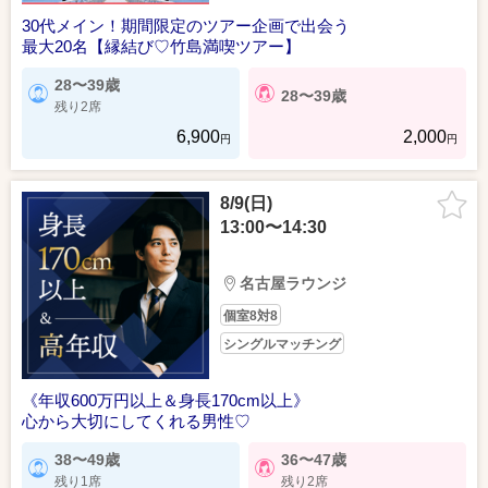
30代メイン！期間限定のツアー企画で出会う
最大20名【縁結び♡竹島満喫ツアー】
28〜39歳
28〜39歳
残り2席
6,900
2,000
円
円
8/9(日)
13:00〜14:30
名古屋ラウンジ
個室8対8
シングルマッチング
《年収600万円以上＆身長170cm以上》
心から大切にしてくれる男性♡
38〜49歳
36〜47歳
残り1席
残り2席