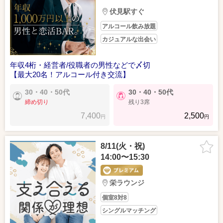
伏見駅すぐ
アルコール飲み放題
カジュアルな出会い
年収4桁・経営者/役職者の男性などで〆切
【最大20名！アルコール付き交流】
30・40・50代
30・40・50代
締め切り
残り3席
7,400
2,500
円
円
8/11(火・祝)
14:00〜15:30
栄ラウンジ
個室8対8
シングルマッチング