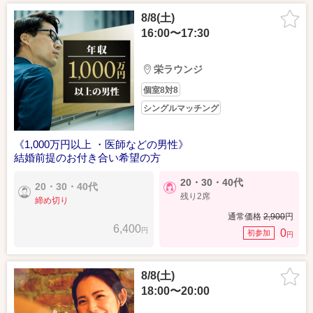
8/8(土)
16:00〜17:30
栄ラウンジ
個室8対8
シングルマッチング
《1,000万円以上 ・医師などの男性》
結婚前提のお付き合い希望の方
20・30・40代
20・30・40代
残り2席
締め切り
通常価格
2,900
円
6,400
円
0
初参加
円
8/8(土)
18:00〜20:00