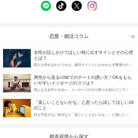
恋愛・婚活コラム
一覧
女性が話しかけてほしい時に出すサインとその心理
とは？
恋人を作れるかどうかは、婚活イベントにかかわらず職場や飲み
会の場で女性が話しかけて欲しい時に出すサインに、早く気づい
てアプローチできるかにも左右されます。 これから恋人作りを本
男性から送るLINEでのデートの誘い方！OKをもら
格的に始めようとしている方は、女性が異性を求めて出すサイン
いやすいメッセージのコツは？
をしっかりと理解し、正しい行動に移せるかどうかが重要。 この
気になる女性と出会い、メッセージのやり取りを続けてく中で
記事では、女性が話しかけて欲しい時に出すサインとその心理を
「この人いいな」と感じたら、次はデートに誘いたくなるもの。
詳しく解説した後、婚活イベントで実際にサインを受け取った場
しかし、中には「どう誘ったらいいの？」とお困りの男性もいら
合にどのような行動に繋げるべきかをご紹介していきます。
「楽しいことないかな」と思ったら試してほしい16
っしゃるのではないでしょうか。 そこで今回は、男性から女性へ
のこと
送るLINEでのデートの誘い方のコツをご紹介します。例文も混じ
何も予定がない休日など「楽しいことないかな…」と感じたこと
えながら解説するので、ぜひ参考にしてください。
がある人もいるのでは？ 日常が退屈に感じるなら、いますぐ楽し
いことを始めましょう！ いますぐ楽しい気分になれる対処法か
ら、恋愛・自分磨き・趣味などジャンル別の楽しいことまで、16
の楽しいことアイデアを集めました♪ いままさに楽しいことを探し
都道府県から探す