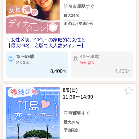
名古屋駅すぐ
最大24名
まずはお友達から
＼女性〆切／40代～の家庭的な女性と
【最大24名！名駅で大人数ディナー】
45〜59歳
42〜59歳
残り3席
締め切り
8,400
4,400
円
円
8/9(日)
11:30〜14:00
蒲郡駅すぐ
最大20名
季節限定