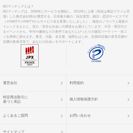
IBJマッチングとは？
IBJマッチングは、2006年にサービスを開始し、2012年に上場（現在は東証プライム市
場）した株式会社IBJが運営する、日本最大級の「自社直営」婚活・恋活サービスです
（※PARTY☆PARTYからサービス名を変更いたしました）。独自のノウハウと最新の
トレンドをもとに、安心・安全な出会いの環境をお届けしています。今日・明日行け
るイベントから、年代や趣味などの条件であなたにぴったりの婚活パーティー・街コ
ンを簡単に探せます。東京、大阪、名古屋、福岡をはじめ、全国56店舗の直営店舗や
近隣の飲食店等で、あなたの出会いをサポートします。
運営会社
利用規約
特定商法取引に
個人情報保護方針
基づく表記
よくあるご質問
お問い合わせ
サイトマップ