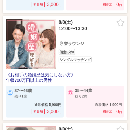
3,000
0
初参加
初参加
円
円
8/8(土)
12:00〜13:30
栄ラウンジ
個室8対8
シングルマッチング
《お相手の婚姻歴は気にしない方》
年収700万円以上の男性
37〜46歳
35〜44歳
残り1席
残り2席
通常価格
5,900
円
通常価格
1,900
円
3,000
0
初参加
初参加
円
円
8/8(土)