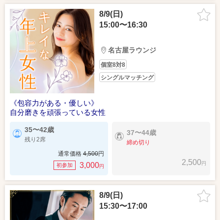
8/9(日)
15:00〜16:30
名古屋ラウンジ
個室8対8
シングルマッチング
《包容力がある・優しい》
自分磨きを頑張っている女性
35〜42歳
37〜44歳
残り2席
締め切り
通常価格
4,500
円
2,500
円
3,000
初参加
円
8/9(日)
15:30〜17:00