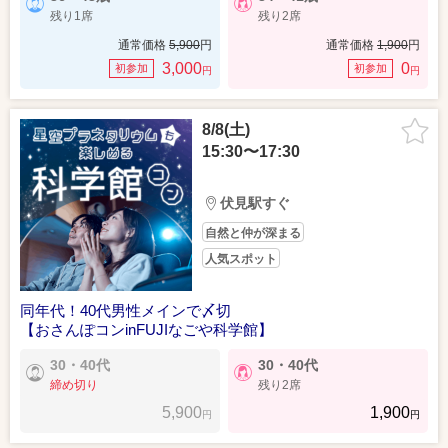
残り1席
残り2席
通常価格
5,900
円
通常価格
1,900
円
3,000
0
初参加
初参加
円
円
8/8(土)
15:30〜17:30
伏見駅すぐ
自然と仲が深まる
人気スポット
同年代！40代男性メインで〆切
【おさんぽコンinFUJIなごや科学館】
30・40代
30・40代
締め切り
残り2席
5,900
1,900
円
円