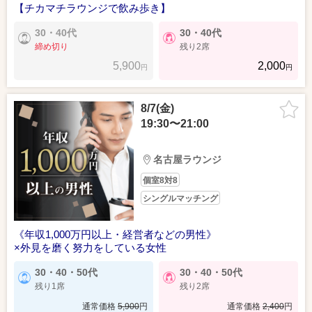
【チカマチラウンジで飲み歩き】
30・40代
30・40代
締め切り
残り2席
5,900
2,000
円
円
8/7(金)
19:30〜21:00
名古屋ラウンジ
個室8対8
シングルマッチング
《年収1,000万円以上・経営者などの男性》
×外見を磨く努力をしている女性
30・40・50代
30・40・50代
残り1席
残り2席
通常価格
5,900
円
通常価格
2,400
円