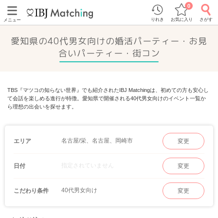
0
りれき
お気に入り
さがす
メニュー
愛知県の40代男女向けの婚活パーティー・お見
合いパーティー・街コン
TBS『マツコの知らない世界』でも紹介されたIBJ Matchingは、初めての方も安心し
て会話を楽しめる進行が特徴。愛知県で開催される40代男女向けのイベント一覧か
ら理想の出会いを探せます。
名古屋/栄、名古屋、岡崎市
エリア
変更
指定されていません
日付
変更
40代男女向け
こだわり条件
変更