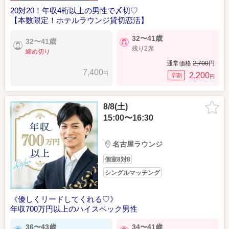
20対20！年収4桁以上の男性で〆切♡
【本数限定！ホテルラウンジ貸切恋活】
32〜41歳
32〜41歳
残り2席
締め切り
通常価格
2,700
円
7,400
円
2,200
早割
円
8/8(土)
15:00〜16:30
名古屋ラウンジ
個室8対8
シングルマッチング
《優しくリードしてくれる♡》
年収700万円以上のハイスペック男性
36〜43歳
34〜41歳