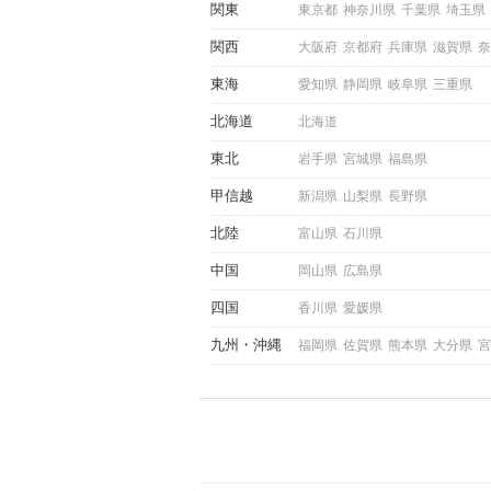
関東
東京都
神奈川県
千葉県
埼玉県
この記事では、女性が話しか
しい時に出すサインとその心
関西
大阪府
京都府
兵庫県
滋賀県
奈
しく解説した後、婚活イベン
際にサインを受け取った場合
東海
愛知県
静岡県
岐阜県
三重県
ような行動に繋げるべきかを
していきます。
北海道
北海道
東北
岩手県
宮城県
福島県
甲信越
新潟県
山梨県
長野県
北陸
富山県
石川県
中国
岡山県
広島県
四国
香川県
愛媛県
九州
沖縄
福岡県
佐賀県
熊本県
大分県
宮