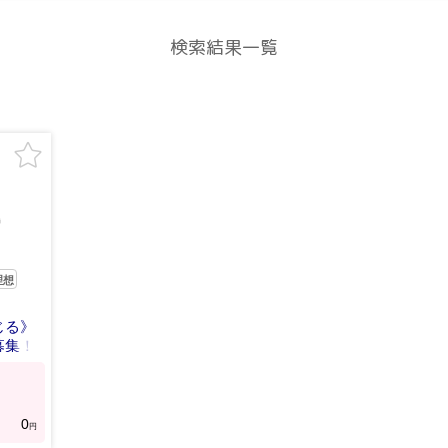
検索結果一覧
島
理想
じる》
募集！
0
円