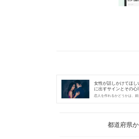
女性が話しかけてほし
に出すサインとその心
は？
恋人を作れるかどうかは、婚
ントにかかわらず職場や飲み
で女性が話しかけて欲しい時
サインに、早く気づいてアプ
できるかにも左右されます。
から恋人作りを本格的に始め
都道府県か
している方は、女性が異性を
出すサインをしっかりと理解
しい行動に移せるかどうかが