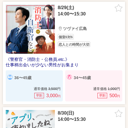
8/29(土)
14:00〜15:30
ツヴァイ広島
個室6対6
恋人との時間が大切
《警察官・消防士・公務員.etc.》
仕事柄出会いが少ない男性がお集まり
36〜45歳
34〜45歳
通常価格
3,500
円
通常価格
1,000
円
3,000
500
早割
早割
円
円
8/30(日)
14:00〜15:30