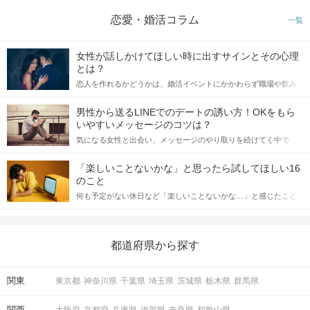
恋愛・婚活コラム
一覧
女性が話しかけてほしい時に出すサインとその心理
とは？
恋人を作れるかどうかは、婚活イベントにかかわらず職場や飲み
会の場で女性が話しかけて欲しい時に出すサインに、早く気づい
てアプローチできるかにも左右されます。 これから恋人作りを本
男性から送るLINEでのデートの誘い方！OKをもら
格的に始めようとしている方は、女性が異性を求めて出すサイン
いやすいメッセージのコツは？
をしっかりと理解し、正しい行動に移せるかどうかが重要。 この
気になる女性と出会い、メッセージのやり取りを続けてく中で
記事では、女性が話しかけて欲しい時に出すサインとその心理を
「この人いいな」と感じたら、次はデートに誘いたくなるもの。
詳しく解説した後、婚活イベントで実際にサインを受け取った場
しかし、中には「どう誘ったらいいの？」とお困りの男性もいら
合にどのような行動に繋げるべきかをご紹介していきます。
「楽しいことないかな」と思ったら試してほしい16
っしゃるのではないでしょうか。 そこで今回は、男性から女性へ
のこと
送るLINEでのデートの誘い方のコツをご紹介します。例文も混じ
何も予定がない休日など「楽しいことないかな…」と感じたこと
えながら解説するので、ぜひ参考にしてください。
がある人もいるのでは？ 日常が退屈に感じるなら、いますぐ楽し
いことを始めましょう！ いますぐ楽しい気分になれる対処法か
ら、恋愛・自分磨き・趣味などジャンル別の楽しいことまで、16
の楽しいことアイデアを集めました♪ いままさに楽しいことを探し
都道府県から探す
ている方は必見です。
関東
東京都
神奈川県
千葉県
埼玉県
茨城県
栃木県
群馬県
関西