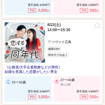
通常価格
3,500
円
通常価格
1,000
円
3,000
500
早割
早割
円
円
8/22(土)
14:00〜15:30
ツヴァイ広島
個室6対6
同年代で出会う
《公務員/大手企業勤務などの男性》
結婚を意識した恋愛がしたい男女
27〜36歳
29〜36歳
残り1席
通常価格
3,500
円
通常価格
1,000
円
3,000
500
早割
早割
円
円