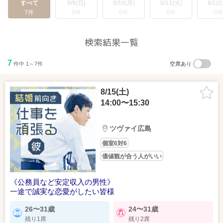
すべて
8/9(日)
8/10(月)
8/11(火)
8/12(
7件
0件
0件
0件
0件
検索結果一覧
7
件中 1～7件
空席あり
8/15(土)
14:00〜15:30
ツヴァイ広島
個室6対6
価値観が合う人がいい
《公務員など安定収入の男性》
一途で誠実な恋愛がしたい皆様
26〜31歳
24〜31歳
残り1席
残り2席