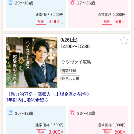
29〜36歳
27〜36歳
通常価格
3,500
円
通常価格
1,000
円
3,000
500
早割
早割
円
円
9/26(土)
14:00〜15:30
ツヴァイ広島
個室6対6
外見も大事
《魅力的容姿・高収入・上場企業の男性》
1年以内に婚約希望♡
35〜42歳
33〜42歳
通常価格
3,500
円
通常価格
1,000
円
3,000
500
早割
早割
円
円