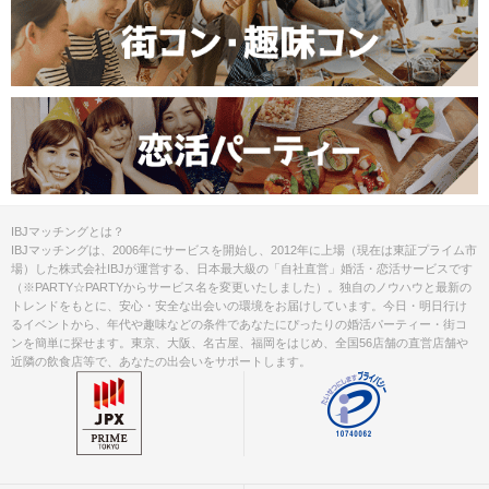
IBJマッチングとは？
IBJマッチングは、2006年にサービスを開始し、2012年に上場（現在は東証プライム市
場）した株式会社IBJが運営する、日本最大級の「自社直営」婚活・恋活サービスです
（※PARTY☆PARTYからサービス名を変更いたしました）。独自のノウハウと最新の
トレンドをもとに、安心・安全な出会いの環境をお届けしています。今日・明日行け
るイベントから、年代や趣味などの条件であなたにぴったりの婚活パーティー・街コ
ンを簡単に探せます。東京、大阪、名古屋、福岡をはじめ、全国56店舗の直営店舗や
近隣の飲食店等で、あなたの出会いをサポートします。