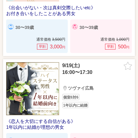
《出会いがない・次は真剣交際したいetc》
お付き合いをしたことがある男女
30〜39歳
30〜39歳
通常価格
3,500
円
通常価格
1,000
円
3,000
500
早割
早割
円
円
9/19(土)
16:00〜17:30
ツヴァイ広島
個室6対6
1年以内に結婚
《恋人を大切にする自信がある》
1年以内に結婚が理想の男女