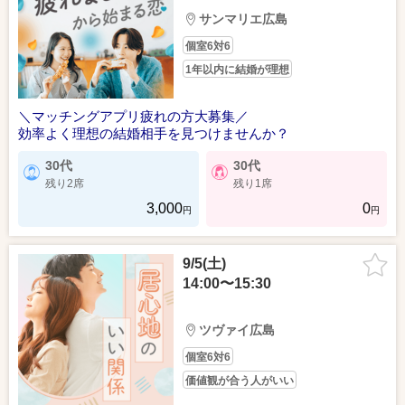
サンマリエ広島
個室6対6
1年以内に結婚が理想
＼マッチングアプリ疲れの方大募集／
効率よく理想の結婚相手を見つけませんか？
30代
30代
残り2席
残り1席
3,000
0
円
円
9/5(土)
14:00〜15:30
ツヴァイ広島
個室6対6
価値観が合う人がいい