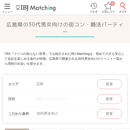
0
りれき
お気に入り
さがす
メニュー
広島県の30代男女向けの街コン・婚活パーティ
ー
TBS『マツコの知らない世界』でも紹介されたIBJ Matchingは、初めての方も安心し
て会話を楽しめる進行が特徴。広島県で開催される30代男女向けのイベント一覧か
ら理想の出会いを探せます。
広島
エリア
変更
指定されていません
日付
変更
30代男女向け
こだわり条件
変更