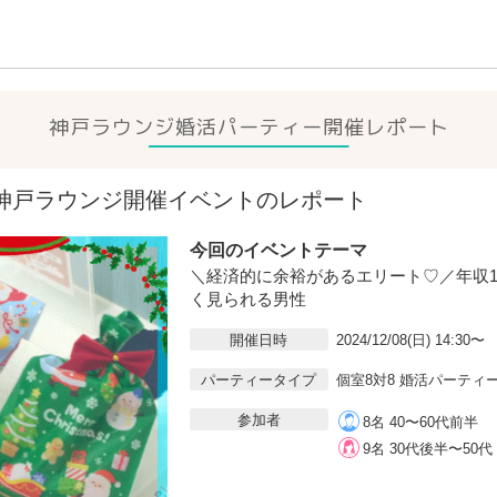
神戸ラウンジ
婚活パーティー開催レポート
8(日)神戸ラウンジ開催イベントのレポート
今回のイベントテーマ
＼経済的に余裕があるエリート♡／年収1,
く見られる男性
開催日時
2024/12/08(日) 14:30〜
パーティータイプ
個室8対8 婚活パーティ
参加者
8名 40〜60代前半
9名 30代後半〜50代