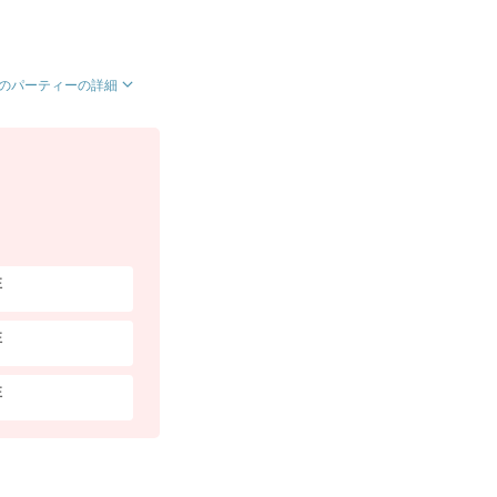
のパーティーの詳細
性
性
性