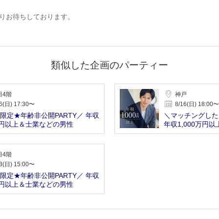
りお待ちしております。
類似した企画のパーティー
田4階
神戸
6(日) 17:30〜
8/16(日) 18:00〜
限定★年齢非公開PARTY／ 年収
＼マッチングした
万円以上＆士業などの男性
年収1,000万円
性
田4階
3(日) 15:00〜
限定★年齢非公開PARTY／ 年収
万円以上＆士業などの男性