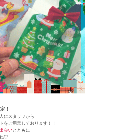
定！
人にスタッフから
トをご用意しております！！
出会い
とともに
ね♡