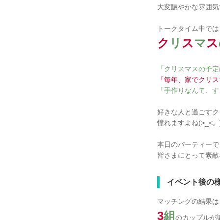
大変賑やかな雰囲気
トークタイム中では
ク
リ
ス
マ
ス
「クリスマスの予定
「毎年、家でクリス
「手作りなんて、す
好きな人と過ごすク
憧れますよね(>_<。
本日のパーティーで
皆さまにとって素敵
イベント後の
マッチングの結果は
3
組
のカップルが