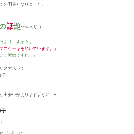
での開催となりました。
の
話
題
で持ち切り！！
はありますか？」
マスケーキを焼いています。」
ごく素敵ですね！」
リスマスって
)♡
な出会いがありますように…♥
様子
？
誕生しました！