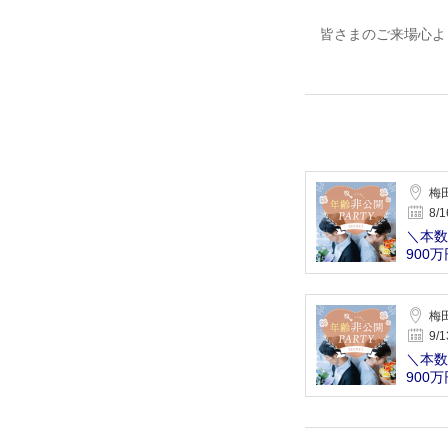
皆さまのご来場心よ
梅
8/1
＼本数
900
梅
9/1
＼本数
900