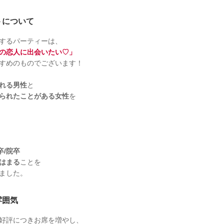
トについて
するパーティーは、
の恋人に出会いたい♡」
すめのものでございます！
れる男性
と
られたことがある女性
を
卒/院卒
はまる
ことを
ました。
雰囲気
好評につきお席を増やし、