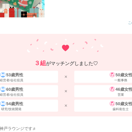
こ
３組
がマッチングしました♡
53歳男性
50歳女
経営者/会社役員
一般事務
60歳男性
46歳女
経営者/会社役員
営業
54歳男性
50歳女
研究/技術開発
歯科衛生士
神戸ラウンジです♬