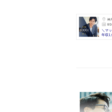
神
8/1
＼マッ
年収1
性