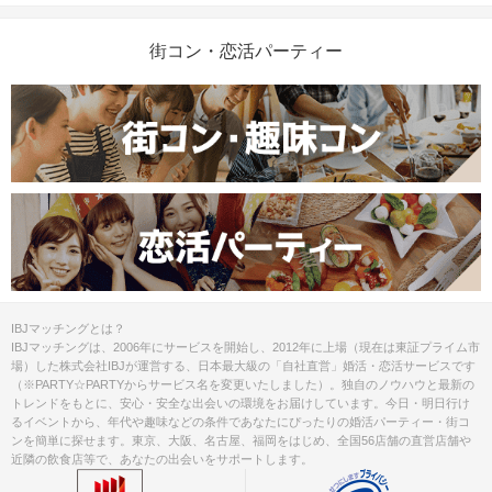
街コン・恋活パーティー
IBJマッチングとは？
IBJマッチングは、2006年にサービスを開始し、2012年に上場（現在は東証プライム市
場）した株式会社IBJが運営する、日本最大級の「自社直営」婚活・恋活サービスです
（※PARTY☆PARTYからサービス名を変更いたしました）。独自のノウハウと最新の
トレンドをもとに、安心・安全な出会いの環境をお届けしています。今日・明日行け
るイベントから、年代や趣味などの条件であなたにぴったりの婚活パーティー・街コ
ンを簡単に探せます。東京、大阪、名古屋、福岡をはじめ、全国56店舗の直営店舗や
近隣の飲食店等で、あなたの出会いをサポートします。