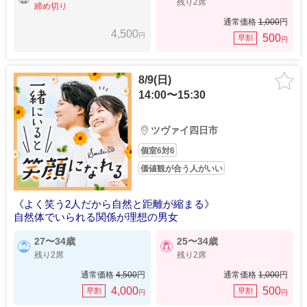
残り2席
締め切り
通常価格
1,000
円
4,500
円
500
早割
円
8/9(日)
14:00〜15:30
ツヴァイ四日市
個室6対6
価値観が合う人がいい
《よく笑う2人だから自然と距離が縮まる》
自然体でいられる関係が理想の男女
27〜34歳
25〜34歳
残り2席
残り2席
通常価格
4,500
円
通常価格
1,000
円
4,000
500
早割
早割
円
円