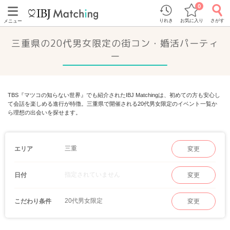
0
りれき
お気に入り
さがす
メニュー
三重県の20代男女限定の街コン・婚活パーティ
ー
TBS『マツコの知らない世界』でも紹介されたIBJ Matchingは、初めての方も安心し
て会話を楽しめる進行が特徴。三重県で開催される20代男女限定のイベント一覧か
ら理想の出会いを探せます。
三重
エリア
変更
指定されていません
日付
変更
20代男女限定
こだわり条件
変更