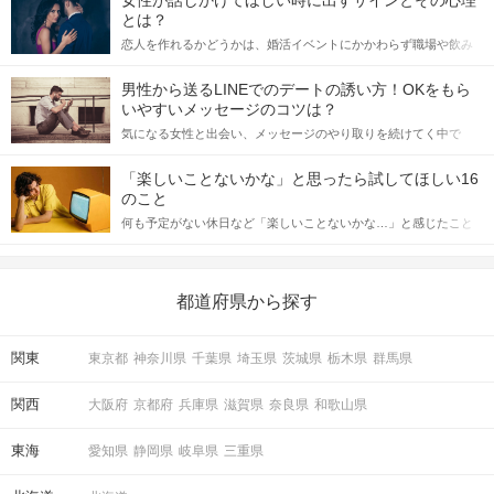
女性が話しかけてほしい時に出すサインとその心理
とは？
恋人を作れるかどうかは、婚活イベントにかかわらず職場や飲み
会の場で女性が話しかけて欲しい時に出すサインに、早く気づい
てアプローチできるかにも左右されます。 これから恋人作りを本
男性から送るLINEでのデートの誘い方！OKをもら
格的に始めようとしている方は、女性が異性を求めて出すサイン
いやすいメッセージのコツは？
をしっかりと理解し、正しい行動に移せるかどうかが重要。 この
気になる女性と出会い、メッセージのやり取りを続けてく中で
記事では、女性が話しかけて欲しい時に出すサインとその心理を
「この人いいな」と感じたら、次はデートに誘いたくなるもの。
詳しく解説した後、婚活イベントで実際にサインを受け取った場
しかし、中には「どう誘ったらいいの？」とお困りの男性もいら
合にどのような行動に繋げるべきかをご紹介していきます。
「楽しいことないかな」と思ったら試してほしい16
っしゃるのではないでしょうか。 そこで今回は、男性から女性へ
のこと
送るLINEでのデートの誘い方のコツをご紹介します。例文も混じ
何も予定がない休日など「楽しいことないかな…」と感じたこと
えながら解説するので、ぜひ参考にしてください。
がある人もいるのでは？ 日常が退屈に感じるなら、いますぐ楽し
いことを始めましょう！ いますぐ楽しい気分になれる対処法か
ら、恋愛・自分磨き・趣味などジャンル別の楽しいことまで、16
の楽しいことアイデアを集めました♪ いままさに楽しいことを探し
都道府県から探す
ている方は必見です。
関東
東京都
神奈川県
千葉県
埼玉県
茨城県
栃木県
群馬県
関西
大阪府
京都府
兵庫県
滋賀県
奈良県
和歌山県
東海
愛知県
静岡県
岐阜県
三重県