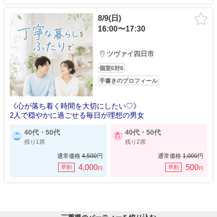
8/9(日)
16:00〜17:30
ツヴァイ四日市
個室6対6
手書きのプロフィール
《心が落ち着く時間を大切にしたい♡》
2人で穏やかに過ごせる毎日が理想の男女
40代・50代
40代・50代
残り1席
残り2席
通常価格
4,500
円
通常価格
1,000
円
4,000
500
早割
早割
円
円