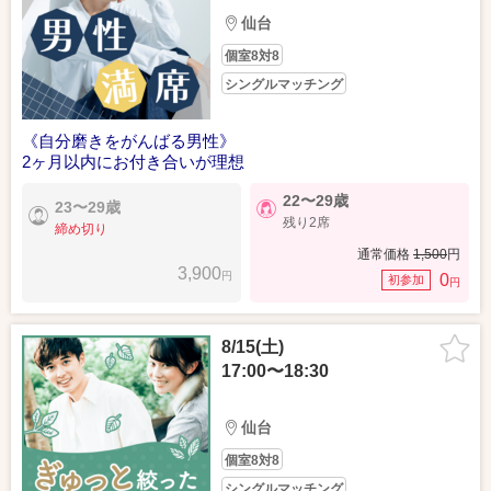
仙台
個室8対8
シングルマッチング
《自分磨きをがんばる男性》
2ヶ月以内にお付き合いが理想
22〜29歳
23〜29歳
残り2席
締め切り
通常価格
1,500
円
3,900
円
0
初参加
円
8/15(土)
17:00〜18:30
仙台
個室8対8
シングルマッチング