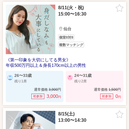
8/11(火・祝)
15:00〜16:30
仙台
個室8対8
複数マッチング
《第一印象を大切にしてる男女》
年収500万円以上＆身長170cm以上の男性
26〜33歳
24〜31歳
残り1席
残り2席
通常価格
3,900
円
通常価格
1,500
円
3,000
0
初参加
初参加
円
円
8/15(土)
13:00〜14:30