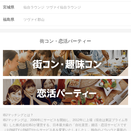
宮城県
仙台ラウンジ
ツヴァイ仙台ラウンジ
福島県
ツヴァイ郡山
街コン・恋活パーティー
IBJマッチングとは？
IBJマッチングは、2006年にサービスを開始し、2012年に上場（現在は東証プライム市
場）した株式会社IBJが運営する、日本最大級の「自社直営」婚活・恋活サービスです
（※PARTY☆PARTYからサービス名を変更いたしました）。独自のノウハウと最新の