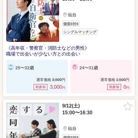
仙台
個室8対8
シングルマッチング
《高年収・警察官・消防士などの男性》
職場で出会いが少ない方との出会い
25〜32歳
24〜31歳
通常価格
3,900
円
通常価格
1,500
円
3,000
0
初参加
初参加
円
円
9/12(土)
15:00〜16:30
仙台
個室8対8