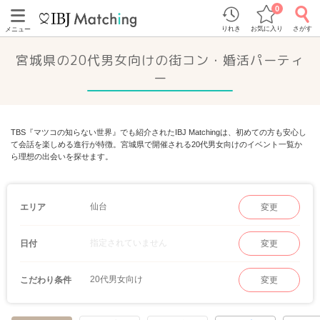
0
りれき
お気に入り
さがす
メニュー
宮城県の20代男女向けの街コン・婚活パーティ
ー
TBS『マツコの知らない世界』でも紹介されたIBJ Matchingは、初めての方も安心し
て会話を楽しめる進行が特徴。宮城県で開催される20代男女向けのイベント一覧か
ら理想の出会いを探せます。
仙台
エリア
変更
指定されていません
日付
変更
20代男女向け
こだわり条件
変更