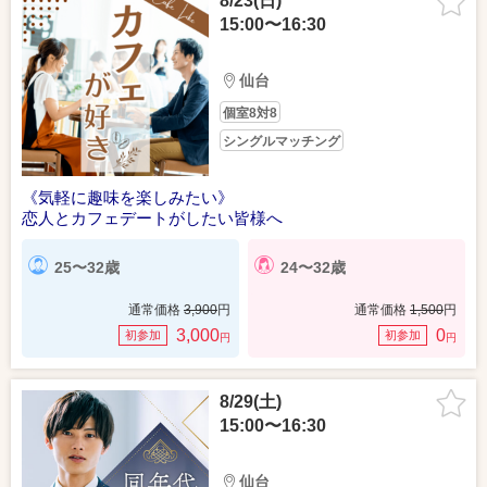
8/23(日)
15:00〜16:30
仙台
個室8対8
シングルマッチング
《気軽に趣味を楽しみたい》
恋人とカフェデートがしたい皆様へ
25〜32歳
24〜32歳
通常価格
3,900
円
通常価格
1,500
円
3,000
0
初参加
初参加
円
円
8/29(土)
15:00〜16:30
仙台