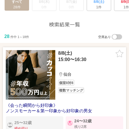
すべて
8/6(木)
8/7(金)
8/8(土)
8/9(
28件
0件
0件
1件
1件
検索結果一覧
28
件中 1～18件
空席あり
8/8(土)
15:00〜16:30
仙台
個室8対8
複数マッチング
《会った瞬間から好印象》
ノンスモーカー＆第一印象から好印象の男女
24〜32歳
25〜32歳
残り2席
締め切り