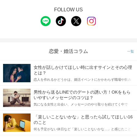
FOLLOW US
恋愛・婚活コラム
一覧
女性が話しかけてほしい時に出すサインとその心理
とは？
恋人を作れるかどうかは、婚活イベントにかかわらず職場や飲み
会の場で女性が話しかけて欲しい時に出すサインに、早く気づい
てアプローチできるかにも左右されます。 これから恋人作りを本
男性から送るLINEでのデートの誘い方！OKをもら
格的に始めようとしている方は、女性が異性を求めて出すサイン
いやすいメッセージのコツは？
をしっかりと理解し、正しい行動に移せるかどうかが重要。 この
気になる女性と出会い、メッセージのやり取りを続けてく中で
記事では、女性が話しかけて欲しい時に出すサインとその心理を
「この人いいな」と感じたら、次はデートに誘いたくなるもの。
詳しく解説した後、婚活イベントで実際にサインを受け取った場
しかし、中には「どう誘ったらいいの？」とお困りの男性もいら
合にどのような行動に繋げるべきかをご紹介していきます。
「楽しいことないかな」と思ったら試してほしい16
っしゃるのではないでしょうか。 そこで今回は、男性から女性へ
のこと
送るLINEでのデートの誘い方のコツをご紹介します。例文も混じ
何も予定がない休日など「楽しいことないかな…」と感じたこと
えながら解説するので、ぜひ参考にしてください。
がある人もいるのでは？ 日常が退屈に感じるなら、いますぐ楽し