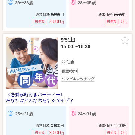
29〜36歳
28〜35歳
通常価格
3,900
円
通常価格
1,500
円
3,000
0
初参加
初参加
円
円
9/5(土)
15:00〜16:30
仙台
個室8対8
シングルマッチング
《恋愛診断付きパーティー》
あなたはどんな恋をするタイプ？
25〜31歳
24〜31歳
通常価格
3,900
円
通常価格
1,500
円
3,000
0
初参加
初参加
円
円