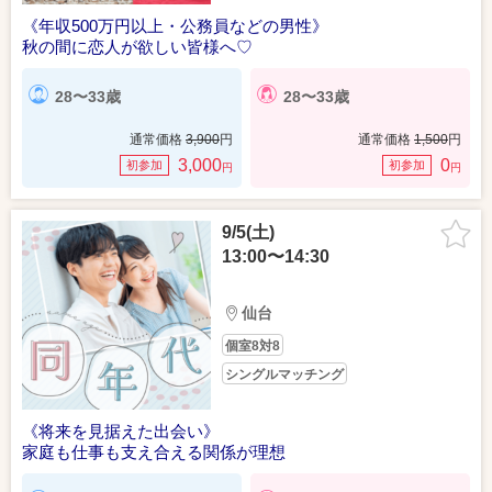
《年収500万円以上・公務員などの男性》
秋の間に恋人が欲しい皆様へ♡
28〜33歳
28〜33歳
通常価格
3,900
円
通常価格
1,500
円
3,000
0
初参加
初参加
円
円
9/5(土)
13:00〜14:30
仙台
個室8対8
シングルマッチング
《将来を見据えた出会い》
家庭も仕事も支え合える関係が理想