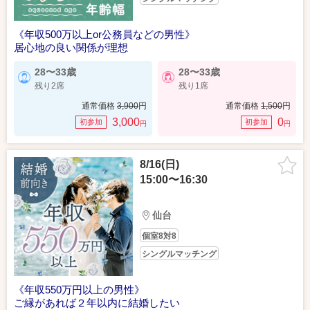
《年収500万以上or公務員などの男性》
居心地の良い関係が理想
28〜33歳
28〜33歳
残り2席
残り1席
通常価格
3,900
円
通常価格
1,500
円
3,000
0
初参加
初参加
円
円
8/16(日)
15:00〜16:30
仙台
個室8対8
シングルマッチング
《年収550万円以上の男性》
ご縁があれば２年以内に結婚したい