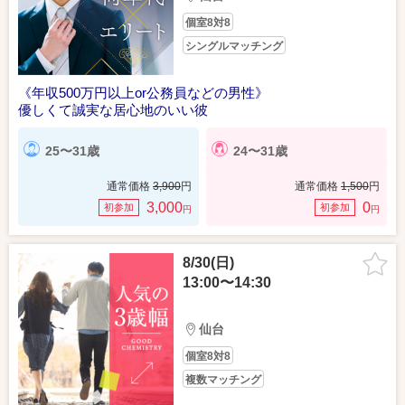
個室8対8
シングルマッチング
《年収500万円以上or公務員などの男性》
優しくて誠実な居心地のいい彼
25〜31歳
24〜31歳
通常価格
3,900
円
通常価格
1,500
円
3,000
0
初参加
初参加
円
円
8/30(日)
13:00〜14:30
仙台
個室8対8
複数マッチング