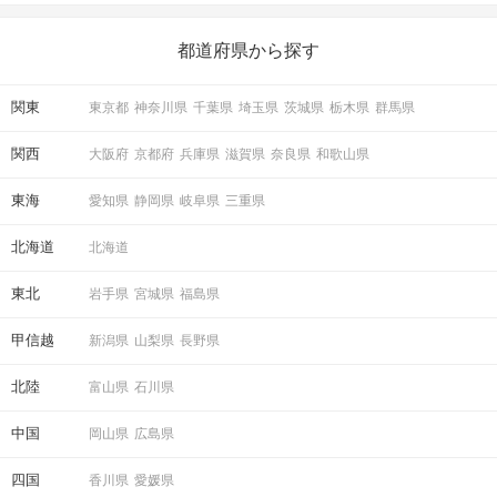
いことを始めましょう！ いますぐ楽しい気分になれる対処法か
ら、恋愛・自分磨き・趣味などジャンル別の楽しいことまで、16
の楽しいことアイデアを集めました♪ いままさに楽しいことを探し
都道府県から探す
ている方は必見です。
関東
東京都
神奈川県
千葉県
埼玉県
茨城県
栃木県
群馬県
関西
大阪府
京都府
兵庫県
滋賀県
奈良県
和歌山県
東海
愛知県
静岡県
岐阜県
三重県
北海道
北海道
東北
岩手県
宮城県
福島県
甲信越
新潟県
山梨県
長野県
北陸
富山県
石川県
中国
岡山県
広島県
四国
香川県
愛媛県