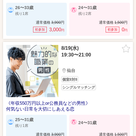
26〜33歳
24〜31歳
残り1席
残り2席
通常価格
3,900
円
通常価格
1,500
円
3,000
0
初参加
初参加
円
円
8/19(水)
19:30〜21:00
仙台
個室8対8
シングルマッチング
《年収550万円以上or公務員などの男性》
何気ない日常を大切にしあえる恋
25〜31歳
24〜31歳
残り1席
通常価格
3,900
円
通常価格
1,500
円