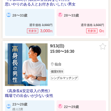
思いやりのある人とお付き合いしたい男女
28〜33歳
28〜33歳
通常価格
3,900
円
通常価格
1,500
円
3,000
0
初参加
初参加
円
円
9/13(日)
15:00〜16:30
仙台
個室8対8
シングルマッチング
《高身長&安定収入の男性》
職場での出会いが少ない女性
23〜29歳
22〜29歳
残り2席