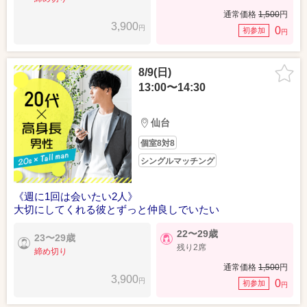
通常価格
1,500
円
3,900
円
0
初参加
円
8/9(日)
13:00〜14:30
仙台
個室8対8
シングルマッチング
《週に1回は会いたい2人》
大切にしてくれる彼とずっと仲良しでいたい
22〜29歳
23〜29歳
残り2席
締め切り
通常価格
1,500
円
3,900
円
0
初参加
円