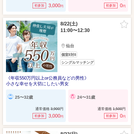
3,000
0
初参加
初参加
円
円
8/22(土)
11:00〜12:30
仙台
個室8対8
シングルマッチング
《年収550万円以上or公務員などの男性》
小さな幸せを大切にしたい男女
25〜32歳
24〜31歳
通常価格
3,900
円
通常価格
1,500
円
3,000
0
初参加
初参加
円
円