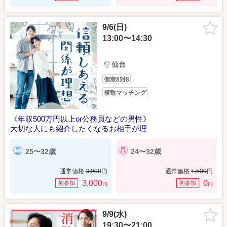
9/6(日)
13:00〜14:30
仙台
個室8対8
複数マッチング
《年収500万円以上or公務員などの男性》
大切な人にも紹介したくなるお相手が理
25〜32歳
24〜32歳
通常価格
3,900
円
通常価格
1,500
円
3,000
0
初参加
初参加
円
円
9/9(水)
19:30〜21:00