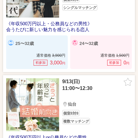
シングルマッチング
《年収500万円以上・公務員などの男性》
会うたびに新しい魅力を感じられる恋人
25〜32歳
24〜32歳
通常価格
3,900
円
通常価格
1,500
円
3,000
0
初参加
初参加
円
円
9/13(日)
11:00〜12:30
仙台
個室8対8
複数マッチング
《年収500万円以上or公務員などの男性