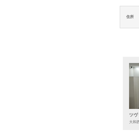
住所
ツヴ
大和