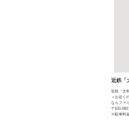
近鉄「
近鉄「大
＜お近く
ならファ
〒631-
※駐車料