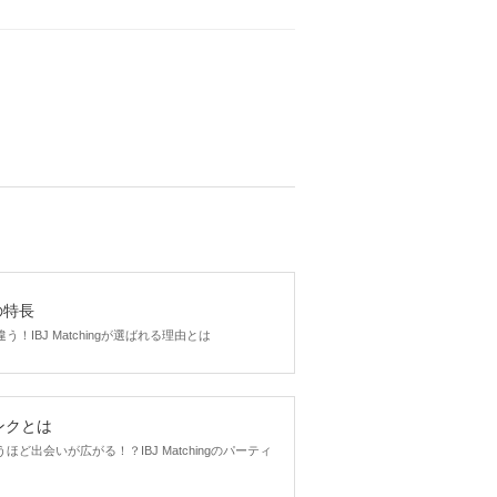
gの特長
！IBJ Matchingが選ばれる理由とは
ンクとは
ど出会いが広がる！？IBJ Matchingのパーティ