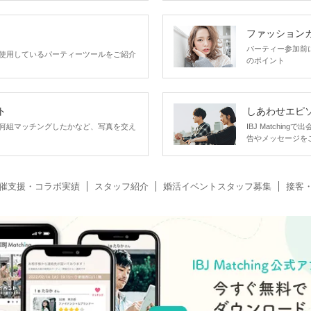
ファッション
パーティー参加前
使用しているパーティーツールをご紹介
のポイント
ト
しあわせエピ
何組マッチングしたかなど、写真を交え
IBJ Matchi
告やメッセージを
催支援・コラボ実績
スタッフ紹介
婚活イベントスタッフ募集
接客