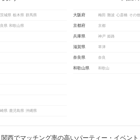
求めて
でしょうか。 そこで今回は、男性
し、正
から女性へ送るLINEでのデートの
重要。
誘い方のコツをご紹介します。例文
大阪府
茨城県
栃木県
群馬県
梅田
難波
心斎橋
その
けて欲
も混じえながら解説するので、ぜひ
理を詳
参考にしてください。
京都府
良県
和歌山県
京都
トで実
にどの
兵庫県
神戸
姫路
ご紹介
滋賀県
草津
奈良県
奈良
和歌山県
和歌山
崎県
鹿児島県
沖縄県
関西でマッチング率の高いパーティー・イベント