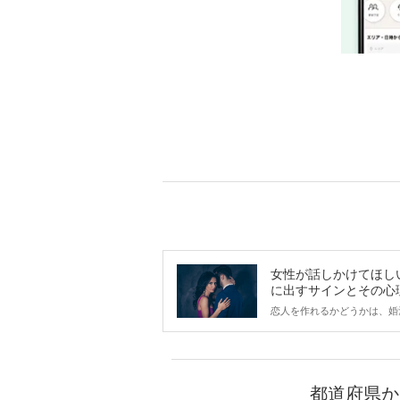
女性が話しかけてほし
に出すサインとその心
は？
恋人を作れるかどうかは、婚
ントにかかわらず職場や飲み
で女性が話しかけて欲しい時
サインに、早く気づいてアプ
できるかにも左右されます。
から恋人作りを本格的に始め
都道府県か