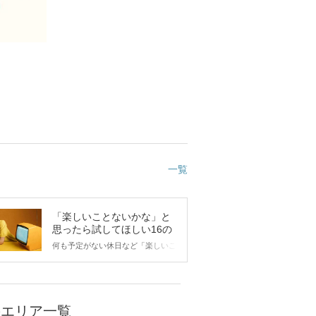
一覧
「楽しいことないかな」と
思ったら試してほしい16の
こと
何も予定がない休日など「楽しいこ
とないかな…」と感じたことがある
人もいるのでは？ 日常が退屈に感
じるなら、いますぐ楽しいことを始
めましょう！ いますぐ楽しい気分
になれる対処法から、恋愛・自分磨
のエリア一覧