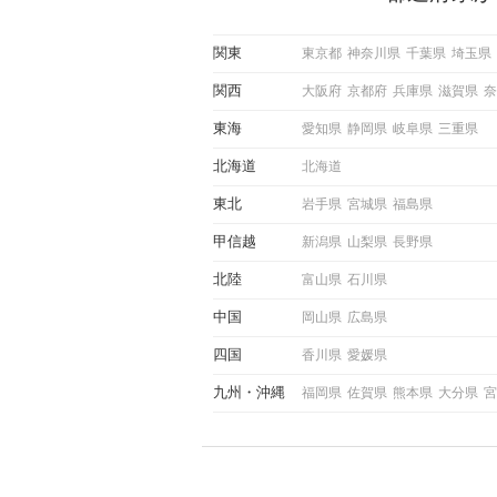
している方は、女性が異性を
出すサインをしっかりと理解
しい行動に移せるかどうかが
関東
東京都
神奈川県
千葉県
埼玉県
この記事では、女性が話しか
しい時に出すサインとその心
関西
大阪府
京都府
兵庫県
滋賀県
奈
しく解説した後、婚活イベン
際にサインを受け取った場合
東海
愛知県
静岡県
岐阜県
三重県
ような行動に繋げるべきかを
していきます。
北海道
北海道
東北
岩手県
宮城県
福島県
甲信越
新潟県
山梨県
長野県
北陸
富山県
石川県
中国
岡山県
広島県
四国
香川県
愛媛県
九州
沖縄
福岡県
佐賀県
熊本県
大分県
宮