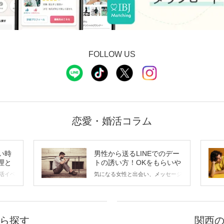
FOLLOW US
恋愛・婚活コラム
い時
男性から送るLINEでのデー
理と
トの誘い方！OKをもらいや
すいメッセージのコツは？
活イベ
気になる女性と出会い、メッセージ
会の場
のやり取りを続けてく中で「この人
に出す
いいな」と感じたら、次はデートに
ローチ
誘いたくなるもの。 しかし、中に
 これ
は「どう誘ったらいいの？」とお困
ようと
りの男性もいらっしゃるのではない
ら探す
関西