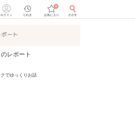
0
ログイン
りれき
お気に入り
さがす
レポート
ントのレポート
ークでゆっくりお話