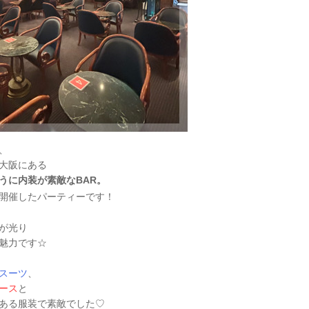
、
大阪にある
うに内装が素敵なBAR。
開催したパーティーです！
が光り
魅力です☆
スーツ
、
ース
と
ある服装で素敵でした♡