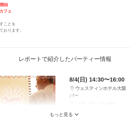
分開始
カフェ
すことを
ております。
レポートで紹介したパーティー情報
8/4(日) 14:30〜16:00
ウェスティンホテル大阪
バー
JR「大阪」駅から徒歩
10
分
もっと見る
《店舗貸切♡恋活Bar
大人気の1対1トーク