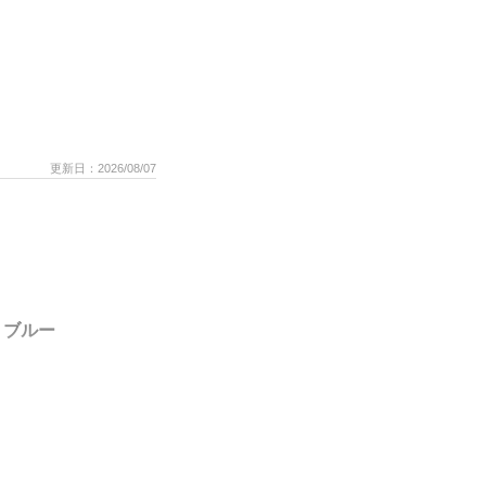
更新日：2026/08/07
 ブルー
》
でゆっくり