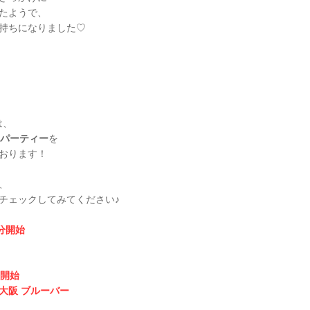
たようで、
持ちになりました♡
は、
るパーティー
を
おります！
、
チェックしてみてください♪
0分開始
分開始
大阪 ブルーバー