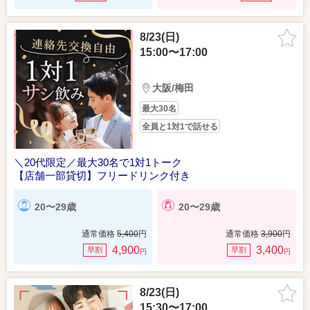
8/23(日)
15:00〜17:00
大阪/梅田
最大30名
全員と1対1で話せる
＼20代限定／最大30名で1対1トーク
【店舗一部貸切】フリードリンク付き
20〜29歳
20〜29歳
通常価格
5,400
円
通常価格
3,900
円
4,900
3,400
早割
早割
円
円
8/23(日)
15:30〜17:00