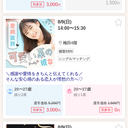
1,500
円
3,000
初参加
円
8/9(日)
14:00〜15:30
梅田4階
個室8対8
シングルマッチング
＼感謝や愛情をきちんと伝えてくれる／
そんな安心感のある恋人が理想の方へ♡
20〜27歳
20〜27歳
残り2席
残り1席
通常価格
5,200
円
通常価格
1,500
円
3,000
0
初参加
初参加
円
円
8/9(日)