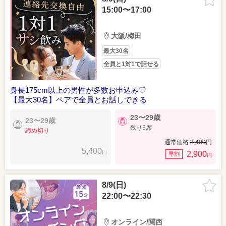
15:00〜17:00
大阪/梅田
最大30名
全員と1対1で話せる
身長175cm以上の男性が多数お申込み♡
【最大30名】ペアで全員とお話しできる
23〜29歳
23〜29歳
残り3席
締め切り
通常価格
3,400
円
5,400
円
2,900
早割
円
8/9(日)
22:00〜22:30
オンライン/関西