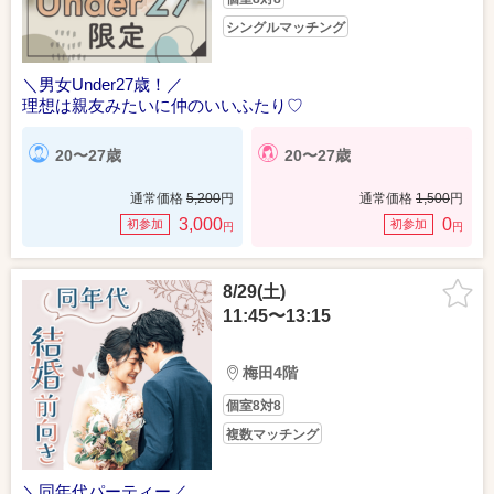
シングルマッチング
＼男女Under27歳！／
理想は親友みたいに仲のいいふたり♡
20〜27歳
20〜27歳
通常価格
5,200
円
通常価格
1,500
円
3,000
0
初参加
初参加
円
円
8/29(土)
11:45〜13:15
梅田4階
個室8対8
複数マッチング
＼同年代パーティー／