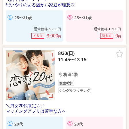
思いやりのある温かい家庭が理想♡
25〜31歳
25〜31歳
通常価格
5,200
円
通常価格
1,500
円
3,000
0
初参加
初参加
円
円
8/30(日)
11:45〜13:15
梅田4階
個室8対8
シングルマッチング
＼男女20代限定♡／
マッチングアプリは苦手な方へ
20代
20代