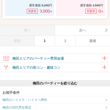
通常価格
5,200
円
通常価格
1,500
円
3,000
0
初参加
初参加
円
円
前へ
次へ
最初
1
2
最後
梅田エリアのパーティー専用会場
梅田エリアの街コン・趣味コン
合コン・食事付き
梅田のパーティーを絞り込む
6対6～｜食事・ドリンク付きグループト
ーク
お相手条件
大阪/梅田ラウンジ4F
IBJ 関西支社（桜橋御幸ビル 4階）
梅田のハイステ・ハイスぺ男性
IBJ Matching関西 最大規模の会場
カジュアルな出会いを多数開催！
梅田の20代男女限定