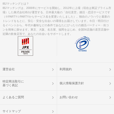
IBJマッチングとは？
IBJマッチングは、2006年にサービスを開始し、2012年に上場（現在は東証プライム市
場）した株式会社IBJが運営する、日本最大級の「自社直営」婚活・恋活サービスです
（※PARTY☆PARTYからサービス名を変更いたしました）。独自のノウハウと最新の
トレンドをもとに、安心・安全な出会いの環境をお届けしています。今日・明日行け
るイベントから、年代や趣味などの条件であなたにぴったりの婚活パーティー・街コ
ンを簡単に探せます。東京、大阪、名古屋、福岡をはじめ、全国56店舗の直営店舗や
近隣の飲食店等で、あなたの出会いをサポートします。
運営会社
利用規約
特定商法取引に
個人情報保護方針
基づく表記
よくあるご質問
お問い合わせ
サイトマップ