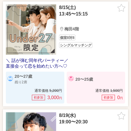
8/15(土)
13:45〜15:15
梅田4階
個室8対8
シングルマッチング
＼ 話が弾む同年代パーティー／
直接会って恋を始めたい方へ♡
20〜27歳
20〜25歳
残り2席
通常価格
5,200
円
通常価格
1,500
円
3,000
0
初参加
初参加
円
円
8/19(水)
19:00〜20:30