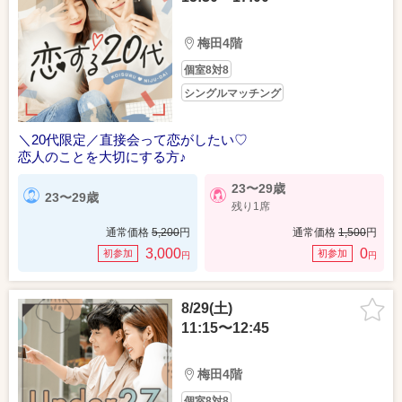
梅田4階
個室8対8
シングルマッチング
＼20代限定／直接会って恋がしたい♡
恋人のことを大切にする方♪
23〜29歳
23〜29歳
残り1席
通常価格
5,200
円
通常価格
1,500
円
3,000
0
初参加
初参加
円
円
8/29(土)
11:15〜12:45
梅田4階
個室8対8