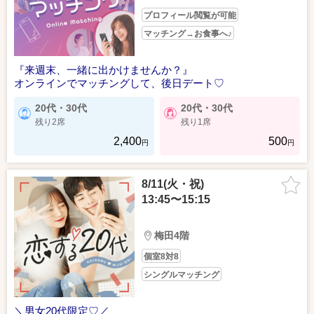
プロフィール閲覧が可能
マッチング→お食事へ♪
『来週末、一緒に出かけませんか？』
オンラインでマッチングして、後日デート♡
20代・30代
20代・30代
残り2席
残り1席
2,400
500
円
円
8/11(火・祝)
13:45〜15:15
梅田4階
個室8対8
シングルマッチング
＼男女20代限定♡／