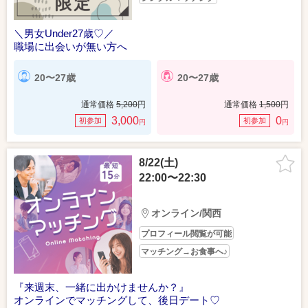
＼男女Under27歳♡／
職場に出会いが無い方へ
20〜27歳
20〜27歳
通常価格
5,200
円
通常価格
1,500
円
3,000
0
初参加
初参加
円
円
8/22(土)
22:00〜22:30
オンライン/関西
プロフィール閲覧が可能
マッチング→お食事へ♪
『来週末、一緒に出かけませんか？』
オンラインでマッチングして、後日デート♡