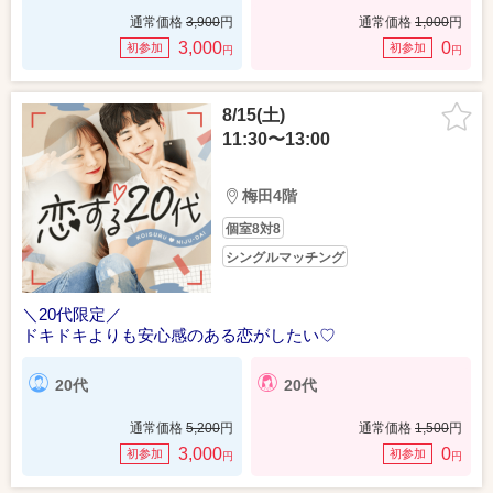
通常価格
3,900
円
通常価格
1,000
円
3,000
0
初参加
初参加
円
円
8/15(土)
11:30〜13:00
梅田4階
個室8対8
シングルマッチング
＼20代限定／
ドキドキよりも安心感のある恋がしたい♡
20代
20代
通常価格
5,200
円
通常価格
1,500
円
3,000
0
初参加
初参加
円
円