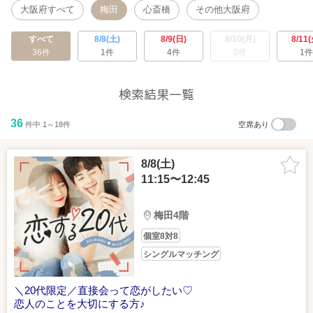
大阪府すべて
梅田
心斎橋
その他大阪府
すべて
8/8(土)
8/9(日)
8/10(月)
8/11(
36件
1件
4件
0件
1件
検索結果一覧
36
件中 1～18件
空席あり
8/8(土)
11:15〜12:45
梅田4階
個室8対8
シングルマッチング
＼20代限定／直接会って恋がしたい♡
恋人のことを大切にする方♪