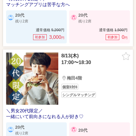
マッチングアプリは苦手な方へ
20代
20代
残り2席
残り2席
通常価格
5,200
円
通常価格
1,500
円
3,000
0
初参加
初参加
円
円
8/13(木)
17:00〜18:30
梅田4階
個室8対8
シングルマッチング
＼男女20代限定／
一緒にいて前向きになれる人が好き♡
20代
20代
残り2席