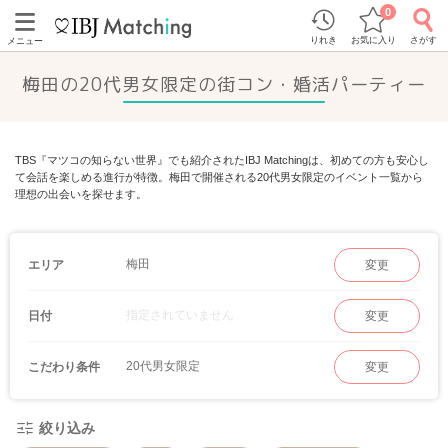
0
りれき
お気に入り
さがす
メニュー
梅田の20代男女限定の街コン・婚活パーティー
TBS『マツコの知らない世界』でも紹介されたIBJ Matchingは、初めての方も安心し
て会話を楽しめる進行が特徴。梅田で開催される20代男女限定のイベント一覧から
理想の出会いを探せます。
梅田
エリア
変更
指定されていません
日付
変更
20代男女限定
こだわり条件
変更
絞り込み