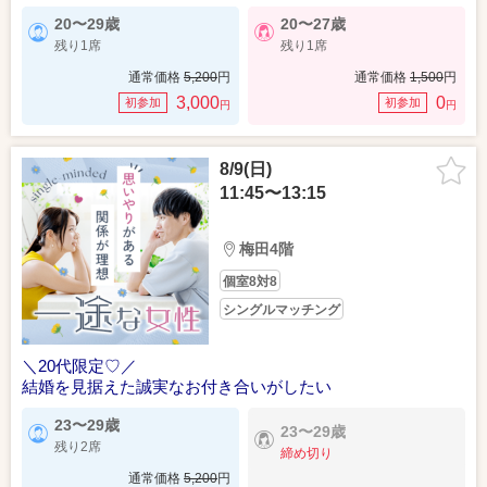
20〜29歳
20〜27歳
残り1席
残り1席
通常価格
5,200
円
通常価格
1,500
円
3,000
0
初参加
初参加
円
円
8/9(日)
11:45〜13:15
梅田4階
個室8対8
シングルマッチング
＼20代限定♡／
結婚を見据えた誠実なお付き合いがしたい
23〜29歳
23〜29歳
残り2席
締め切り
通常価格
5,200
円