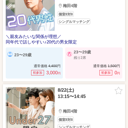
梅田4階
個室8対8
シングルマッチング
＼親友みたいな関係が理想／
同年代で話しやすい♪20代の男女限定
23〜29歳
23〜29歳
残り2席
通常価格
4,400
円
通常価格
1,500
円
3,000
0
初参加
初参加
円
円
8/22(土)
13:15〜14:45
梅田4階
個室8対8
シングルマッチング