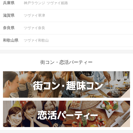
兵庫県
神戸ラウンジ
ツヴァイ姫路
滋賀県
ツヴァイ草津
奈良県
ツヴァイ奈良
和歌山県
ツヴァイ和歌山
街コン・恋活パーティー