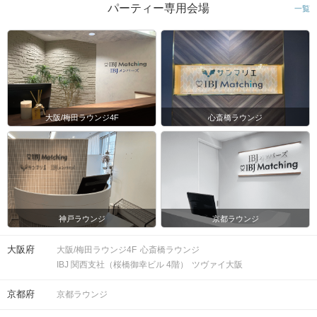
パーティー専用会場
一覧
大阪/梅田ラウンジ4F
心斎橋ラウンジ
神戸ラウンジ
京都ラウンジ
大阪府
大阪/梅田ラウンジ4F
心斎橋ラウンジ
IBJ 関西支社（桜橋御幸ビル 4階）
ツヴァイ大阪
京都府
京都ラウンジ