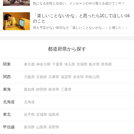
気になる女性と出会い、メッセージのやり取りを続けてく中で
記事では、女性が話しかけて欲しい時に出すサインとその心理を
「この人いいな」と感じたら、次はデートに誘いたくなるもの。
詳しく解説した後、婚活イベントで実際にサインを受け取った場
しかし、中には「どう誘ったらいいの？」とお困りの男性もいら
合にどのような行動に繋げるべきかをご紹介していきます。
「楽しいことないかな」と思ったら試してほしい16
っしゃるのではないでしょうか。 そこで今回は、男性から女性へ
のこと
送るLINEでのデートの誘い方のコツをご紹介します。例文も混じ
何も予定がない休日など「楽しいことないかな…」と感じたこと
えながら解説するので、ぜひ参考にしてください。
がある人もいるのでは？ 日常が退屈に感じるなら、いますぐ楽し
いことを始めましょう！ いますぐ楽しい気分になれる対処法か
ら、恋愛・自分磨き・趣味などジャンル別の楽しいことまで、16
の楽しいことアイデアを集めました♪ いままさに楽しいことを探し
都道府県から探す
ている方は必見です。
関東
東京都
神奈川県
千葉県
埼玉県
茨城県
栃木県
群馬県
関西
大阪府
京都府
兵庫県
滋賀県
奈良県
和歌山県
東海
愛知県
静岡県
岐阜県
三重県
北海道
北海道
東北
岩手県
宮城県
福島県
甲信越
新潟県
山梨県
長野県