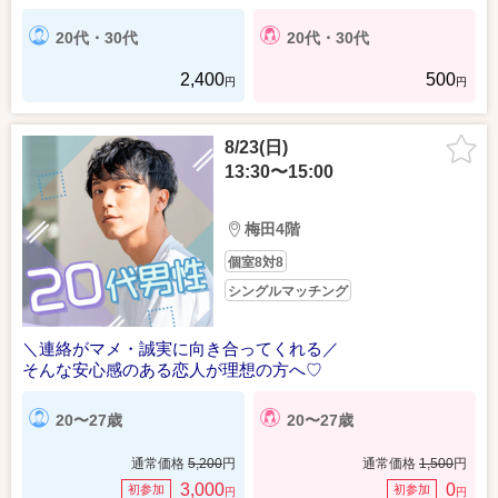
20代・30代
20代・30代
2,400
500
円
円
8/23(日)
13:30〜15:00
梅田4階
個室8対8
シングルマッチング
＼連絡がマメ・誠実に向き合ってくれる／
そんな安心感のある恋人が理想の方へ♡
20〜27歳
20〜27歳
通常価格
5,200
円
通常価格
1,500
円
3,000
0
初参加
初参加
円
円