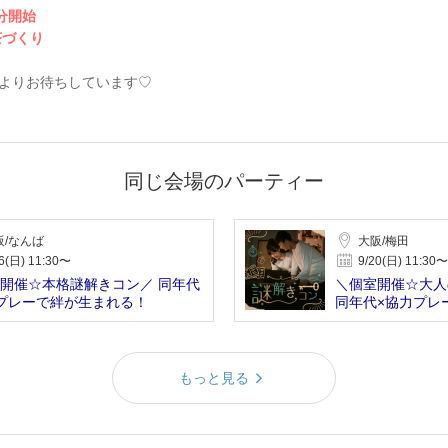
0分開始
茶づくり
よりお待ちしています♡
同じ会場のパーティー
阪/なんば
大阪/梅田
6(日) 11:30〜
9/20(日) 11:30〜
開催☆本格謎解きコン／ 同年代
＼個室開催☆大人
プレーで絆が生まれる！
同年代×協力プレ
もっと見る