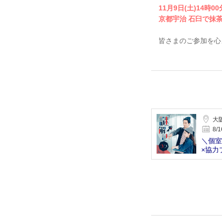
11月9日(土)14時0
京都宇治 石臼で抹
皆さまのご参加を心
大
8/1
＼個室
×協力