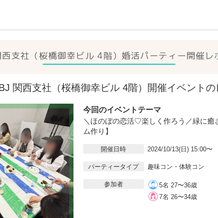
 関西支社（桜橋御幸ビル 4階）
婚活パーティー開催レ
3(日)IBJ 関西支社（桜橋御幸ビル 4階）開催イベント
今回のイベントテーマ
＼ほのぼの恋活♡楽しく作ろう／緑に癒
ム作り】
開催日時
2024/10/13(日) 15:00〜
パーティータイプ
趣味コン・体験コン
参加者
5名 27〜36歳
7名 26〜34歳