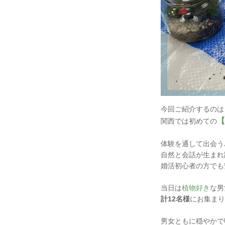
今回ご紹介するのは
【
関西では初めての
体験を通して出会う
自然と会話が生まれ
婚活初心者の方でも
当日は
植物好き
な男
計12名様
にお集まり
男女ともに穏やかで