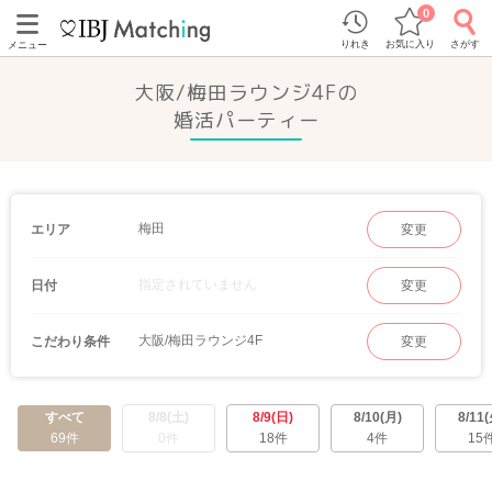
0
りれき
お気に入り
さがす
メニュー
大阪/梅田ラウンジ4Fの
婚活パーティー
梅田
エリア
変更
指定されていません
日付
変更
大阪/梅田ラウンジ4F
こだわり条件
変更
すべて
8/8(土)
8/9(日)
8/10(月)
8/11(
69件
0件
18件
4件
15