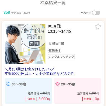
検索結果一覧
358
件中 235～252件
空席あり
9/13(日)
13:15〜14:45
梅田4階
個室8対8
シングルマッチング
＼月に1回はお出かけしたい♪／
年収500万円以上・大手企業勤務などの男性
30〜39歳
28〜35歳
通常価格
4,900
円
通常価格
1,900
円
3,000
0
初参加
初参加
円
円