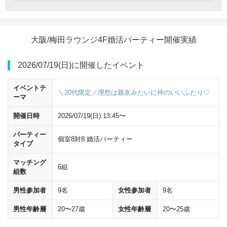
大阪/梅田ラウンジ4F婚活パーティー開催実績
2026/07/19(日)に開催したイベント
イベントテ
＼20代限定／理想は親友みたいに仲のいいふたり♡
ーマ
開催日時
2026/07/19(日) 13:45〜
パーティー
個室8対8 婚活パーティー
桜橋口
改札を出て、右に曲がってください。
タイプ
マッチング
6組
組数
男性参加者
9名
女性参加者
9名
男性年齢層
20〜27歳
女性年齢層
20〜25歳