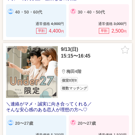
40・50・60代
30・40・50代
通常価格
4,900
円
通常価格
3,000
円
4,400
2,500
早割
早割
円
円
9/13(日)
15:15〜16:45
梅田4階
個室8対8
複数マッチング
＼連絡がマメ・誠実に向き合ってくれる／
そんな安心感のある恋人が理想の方へ♡
20〜27歳
20〜27歳