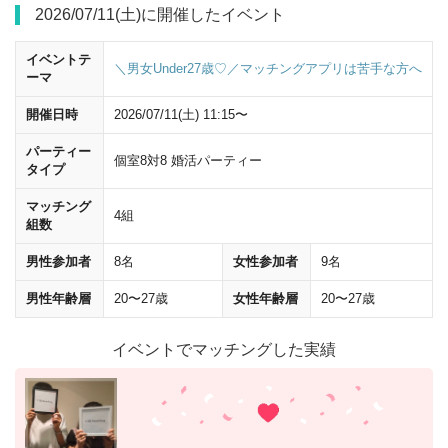
2026/07/11(土)に開催したイベント
イベントテ
横断歩道は渡らず、
ビルの角を左に曲がって
ください。
＼男女Under27歳♡／マッチングアプリは苦手な方へ
ーマ
開催日時
2026/07/11(土) 11:15〜
パーティー
個室8対8 婚活パーティー
タイプ
マッチング
4組
組数
男性参加者
8名
女性参加者
9名
男性年齢層
20〜27歳
女性年齢層
20〜27歳
イベントでマッチングした実績