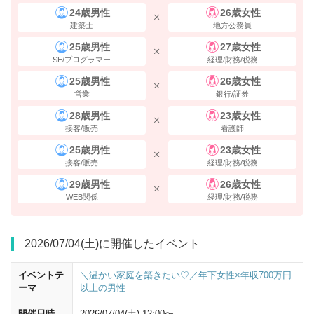
24歳男性
26歳女性
建築士
地方公務員
25歳男性
27歳女性
SE/プログラマー
経理/財務/税務
25歳男性
26歳女性
営業
銀行/証券
28歳男性
23歳女性
接客/販売
看護師
25歳男性
23歳女性
接客/販売
経理/財務/税務
29歳男性
26歳女性
WEB関係
経理/財務/税務
2026/07/04(土)に開催したイベント
イベントテ
＼温かい家庭を築きたい♡／年下女性×年収700万円
ーマ
以上の男性
開催日時
2026/07/04(土) 12:00〜