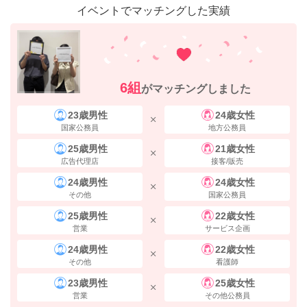
イベントでマッチングした実績
6組
がマッチングしました
23歳男性
24歳女性
国家公務員
地方公務員
25歳男性
21歳女性
右手に
エキドンキや駅マルシェ
がございます。 正面にある横断歩道の
広告代理店
接客/販売
方へ、まっすぐ進んでください。
24歳男性
24歳女性
その他
国家公務員
25歳男性
22歳女性
営業
サービス企画
24歳男性
22歳女性
その他
看護師
23歳男性
25歳女性
営業
その他公務員