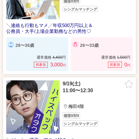
個室8対8
シングルマッチング
╲連絡も行動もマメ╱年収500万円以上＆
公務員・大手/上場企業勤務などの男性♡
28〜36歳
26〜33歳
通常価格
4,400
円
通常価格
1,500
円
3,000
0
初参加
初参加
円
円
9/19(土)
11:00〜12:30
梅田4階
個室8対8
シングルマッチング