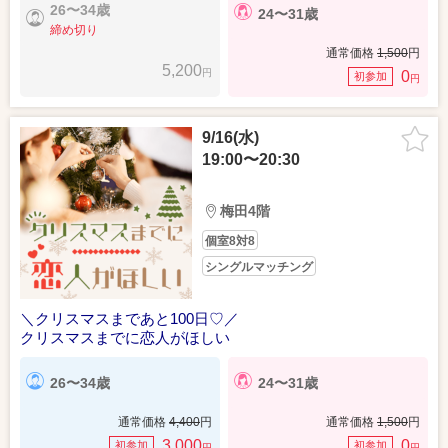
26〜34歳
24〜31歳
締め切り
通常価格
1,500
円
5,200
円
0
初参加
円
9/16(水)
19:00〜20:30
梅田4階
個室8対8
シングルマッチング
＼クリスマスまであと100日♡／
クリスマスまでに恋人がほしい
26〜34歳
24〜31歳
通常価格
4,400
円
通常価格
1,500
円
3,000
0
初参加
初参加
円
円