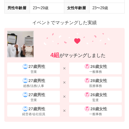
男性年齢層
23〜29歳
女性年齢層
23〜29歳
イベントでマッチングした実績
地上に上がると、1階にコメダ珈琲店が入っている
「桜橋御幸ビル」
が
見えます。
右手側（四ツ橋筋方面）
に進んでください。
4組
がマッチングしました
27歳男性
26歳女性
営業
一般事務
27歳男性
28歳女性
総務/法務/人事
医療事務
27歳男性
26歳女性
営業
監査
27歳男性
28歳女性
経営者/会社役員
一般事務