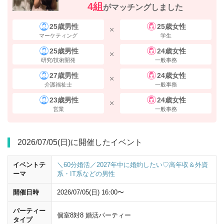
4組
そのまま20ｍほど直進すると、左手に
「野村不動産西梅田ビル」
が見え
がマッチングしました
てきます。 ビルの中にお入りいただき、エレベーターで
4階
までお上が
りください。
25歳男性
25歳女性
マーケティング
学生
住所
25歳男性
24歳女性
研究/技術開発
一般事務
〒530-0001 大阪府大阪市北区梅田2-1-22 野村不動産西梅田ビル4
27歳男性
24歳女性
階
介護福祉士
一般事務
23歳男性
24歳女性
営業
一般事務
2026/07/05(日)に開催したイベント
イベントテ
＼60分婚活／2027年中に婚約したい♡高年収＆外資
ーマ
系・IT系などの男性
開催日時
2026/07/05(日) 16:00〜
パーティー
個室8対8 婚活パーティー
タイプ