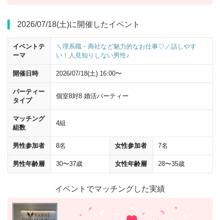
2026/07/18(土)に開催したイベント
イベントテ
＼理系職・商社など魅力的なお仕事♡／話しやす
ーマ
い！人見知りしない男性♪
開催日時
2026/07/18(土) 16:00〜
パーティー
個室8対8 婚活パーティー
横断歩道を渡って左
に曲がってください。 曲がって50mほど進むと、
タイプ
ヒルトンプラザウエスト
が見えてきます。
マッチング
4組
組数
男性参加者
8名
女性参加者
7名
男性年齢層
30〜37歳
女性年齢層
28〜35歳
イベントでマッチングした実績