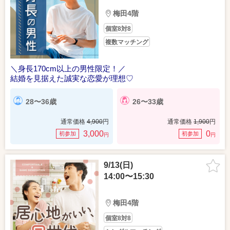
梅田4階
個室8対8
複数マッチング
＼身長170cm以上の男性限定！／
結婚を見据えた誠実な恋愛が理想♡
28〜36歳
26〜33歳
通常価格
4,900
円
通常価格
1,900
円
3,000
0
初参加
初参加
円
円
9/13(日)
14:00〜15:30
梅田4階
個室8対8