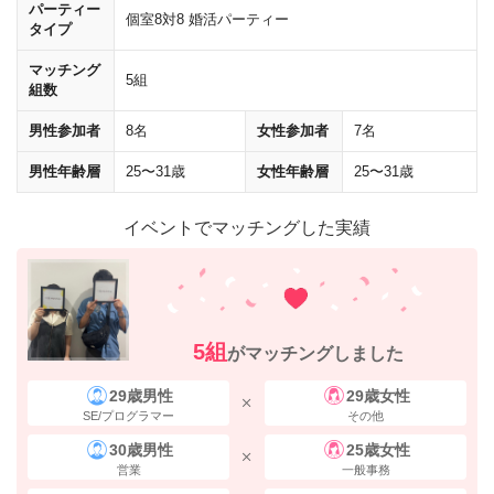
パーティー
個室8対8 婚活パーティー
タイプ
マッチング
5組
組数
横断歩道を１つ渡りそのまま直進すると、右手に
「野村不動産西梅田ビ
男性参加者
8名
女性参加者
7名
ル」
が見えてきます。 ビルの中にお入りいただき、エレベーターで
4階
までお上がりください。
男性年齢層
25〜31歳
女性年齢層
25〜31歳
西梅田駅からのアクセス
イベントでマッチングした実績
5組
がマッチングしました
29歳男性
29歳女性
SE/プログラマー
その他
30歳男性
25歳女性
営業
一般事務