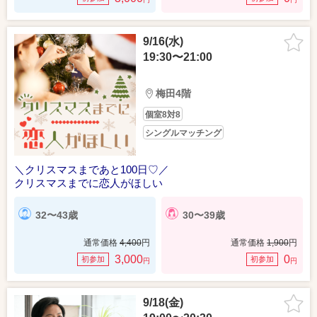
9/16(水)
19:30〜21:00
梅田4階
個室8対8
シングルマッチング
＼クリスマスまであと100日♡／
クリスマスまでに恋人がほしい
32〜43歳
30〜39歳
通常価格
4,400
円
通常価格
1,900
円
3,000
0
初参加
初参加
円
円
9/18(金)