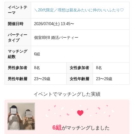
イベントテ
＼20代限定／理想は親友みたいに仲のいいふたり♡
ーマ
開催日時
2026/07/04(土) 13:45〜
パーティー
個室8対8 婚活パーティー
タイプ
マッチング
6組
組数
男性参加者
8名
女性参加者
8名
男性年齢層
23〜29歳
女性年齢層
23〜29歳
イベントでマッチングした実績
6組
がマッチングしました