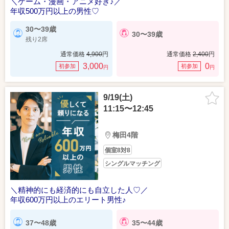
＼ゲーム・漫画・アニメ好き♪／
年収500万円以上の男性♡
30〜39歳
30〜39歳
残り2席
通常価格
4,900
円
通常価格
2,400
円
3,000
0
初参加
初参加
円
円
9/19(土)
11:15〜12:45
梅田4階
個室8対8
シングルマッチング
＼精神的にも経済的にも自立した人♡／
年収600万円以上のエリート男性♪
37〜48歳
35〜44歳