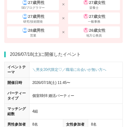
27歳男性
27歳女性
SE/プログラマー
栄養士
27歳男性
27歳女性
研究/技術開発
一般事務
28歳男性
26歳女性
営業
地方公務員
南改札すぐの
10番出口
の階段を上がってください。
2026/07/18(土)に開催したイベント
イベントテ
＼男女20代限定♡／職場に出会いが無い方へ
ーマ
開催日時
2026/07/18(土) 11:45〜
パーティー
個室8対8 婚活パーティー
タイプ
マッチング
4組
組数
男性参加者
8名
女性参加者
8名