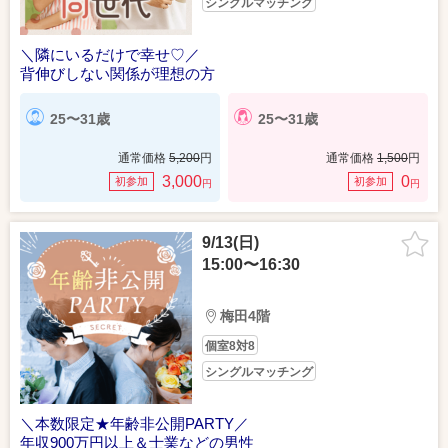
シングルマッチング
＼隣にいるだけで幸せ♡／
背伸びしない関係が理想の方
25〜31歳
25〜31歳
通常価格
5,200
円
通常価格
1,500
円
3,000
0
初参加
初参加
円
円
9/13(日)
15:00〜16:30
梅田4階
個室8対8
シングルマッチング
＼本数限定★年齢非公開PARTY／
年収900万円以上＆士業などの男性