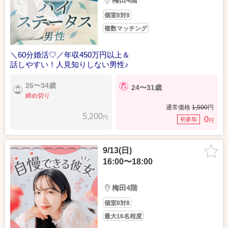
梅田4階
個室8対8
複数マッチング
＼60分婚活♡／年収450万円以上＆
話しやすい！人見知りしない男性♪
26〜34歳
24〜31歳
締め切り
通常価格
1,500
円
5,200
円
0
初参加
円
9/13(日)
16:00〜18:00
梅田4階
個室8対8
最大16名程度