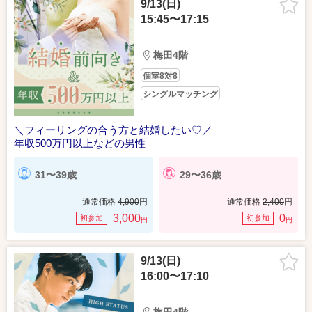
9/13(日)
15:45〜17:15
梅田4階
個室8対8
シングルマッチング
＼フィーリングの合う方と結婚したい♡／
年収500万円以上などの男性
31〜39歳
29〜36歳
通常価格
4,900
円
通常価格
2,400
円
3,000
0
初参加
初参加
円
円
9/13(日)
16:00〜17:10