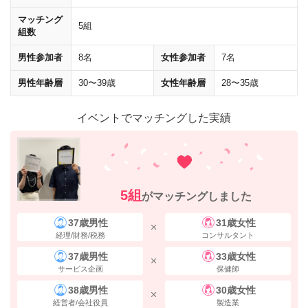
マッチング
5組
組数
男性参加者
8名
女性参加者
7名
男性年齢層
30〜39歳
女性年齢層
28〜35歳
イベントでマッチングした実績
5組
がマッチングしました
37歳男性
31歳女性
経理/財務/税務
コンサルタント
37歳男性
33歳女性
サービス企画
保健師
38歳男性
30歳女性
経営者/会社役員
製造業