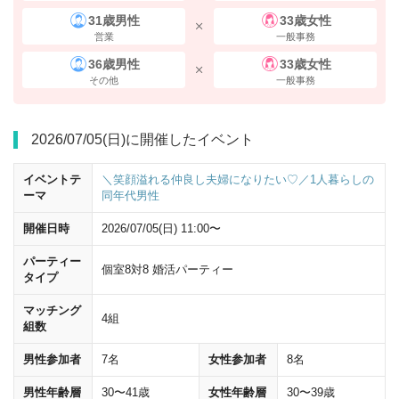
31歳男性
33歳女性
営業
一般事務
36歳男性
33歳女性
その他
一般事務
2026/07/05(日)に開催したイベント
イベントテ
＼笑顔溢れる仲良し夫婦になりたい♡／1人暮らしの
ーマ
同年代男性
開催日時
2026/07/05(日) 11:00〜
パーティー
個室8対8 婚活パーティー
タイプ
マッチング
4組
組数
男性参加者
7名
女性参加者
8名
男性年齢層
30〜41歳
女性年齢層
30〜39歳