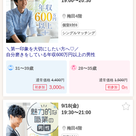
19:00〜20:30
梅田4階
個室8対8
シングルマッチング
＼第一印象を大切にしたい方へ♡／
自分磨きをしている年収600万円以上の男性
31〜39歳
28〜35歳
通常価格
4,400
円
通常価格
1,500
円
3,000
0
初参加
初参加
円
円
9/18(金)
19:30〜21:00
梅田4階