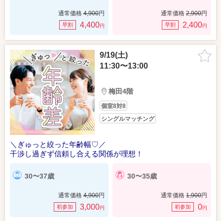
通常価格
4,900
円
通常価格
2,900
円
4,400
2,400
早割
早割
円
円
9/19(土)
11:30〜13:00
梅田4階
個室8対8
シングルマッチング
＼ぎゅっと絞った年齢幅♡／
干渉し過ぎず信頼し合える関係が理想！
30〜37歳
30〜35歳
通常価格
4,900
円
通常価格
1,900
円
3,000
0
初参加
初参加
円
円