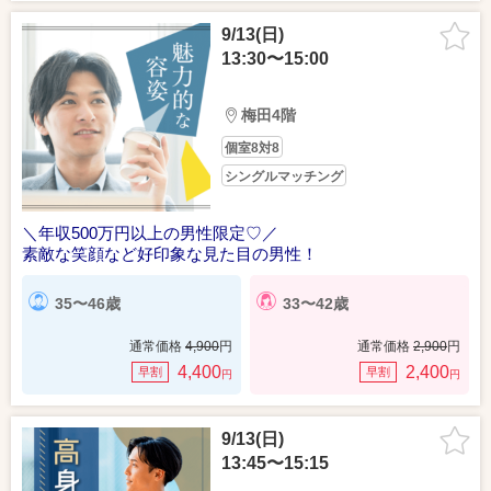
9/13(日)
13:30〜15:00
梅田4階
個室8対8
シングルマッチング
＼年収500万円以上の男性限定♡／
素敵な笑顔など好印象な見た目の男性！
35〜46歳
33〜42歳
通常価格
4,900
円
通常価格
2,900
円
4,400
2,400
早割
早割
円
円
9/13(日)
13:45〜15:15