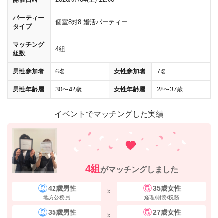
パーティー
個室8対8 婚活パーティー
タイプ
マッチング
4組
組数
男性参加者
6名
女性参加者
7名
男性年齢層
30〜42歳
女性年齢層
28〜37歳
イベントでマッチングした実績
4組
がマッチングしました
42歳男性
35歳女性
地方公務員
経理/財務/税務
35歳男性
27歳女性