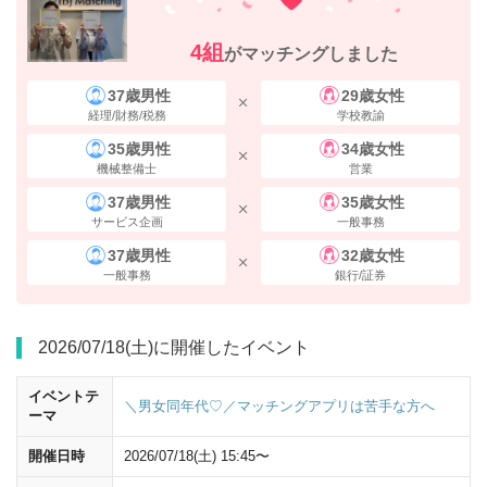
4組
がマッチングしました
37歳男性
29歳女性
経理/財務/税務
学校教諭
35歳男性
34歳女性
機械整備士
営業
横断歩道を渡り、
ヒルトンプラザウエスト
を
右手
に直進してください。
37歳男性
35歳女性
サービス企画
一般事務
37歳男性
32歳女性
一般事務
銀行/証券
2026/07/18(土)に開催したイベント
イベントテ
＼男女同年代♡／マッチングアプリは苦手な方へ
ーマ
開催日時
2026/07/18(土) 15:45〜