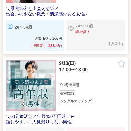
＼最大16名と出会える♡／
出会いの少ない職業・清潔感のある女性♪
24〜31歳
26〜34歳
締め切り
通常価格
5,200
円
1,500
円
3,000
初参加
円
9/13(日)
17:00〜18:00
梅田4階
個室8対8
シングルマッチング
＼60分婚活♡／年収450万円以上＆
話しやすい！人見知りしない男性♪