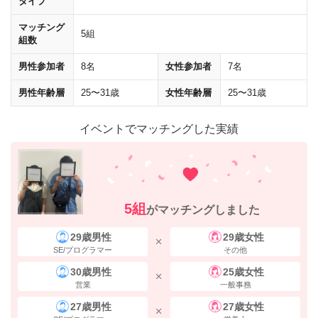
タイプ
マッチング
5組
組数
横断歩道を１つ渡りそのまま直進すると、右手に
「野村不動産西梅田ビ
男性参加者
8名
女性参加者
7名
ル」
が見えてきます。 ビルの中にお入りいただき、エレベーターで
4階
までお上がりください。
男性年齢層
25〜31歳
女性年齢層
25〜31歳
西梅田駅からのアクセス
イベントでマッチングした実績
5組
がマッチングしました
29歳男性
29歳女性
SE/プログラマー
その他
30歳男性
25歳女性
営業
一般事務
27歳男性
27歳女性