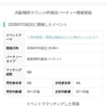
大阪/梅田ラウンジ4F婚活パーティー開催実績
2026/07/19(日)に開催したイベント
イベントテ
＼20代限定／理想は親友みたいに仲のいいふたり♡
ーマ
開催日時
2026/07/19(日) 13:45〜
パーティー
個室8対8 婚活パーティー
桜橋口
改札を出て、右に曲がってください。
タイプ
マッチング
6組
組数
男性参加者
9名
女性参加者
9名
男性年齢層
20〜27歳
女性年齢層
20〜25歳
イベントでマッチングした実績