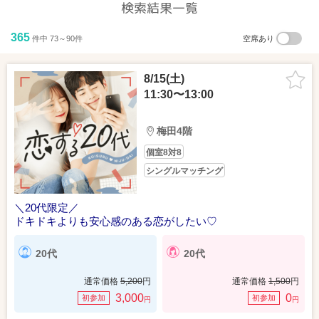
検索結果一覧
365
件中 73～90件
空席あり
8/15(土)
11:30〜13:00
梅田4階
個室8対8
シングルマッチング
＼20代限定／
ドキドキよりも安心感のある恋がしたい♡
20代
20代
通常価格
5,200
円
通常価格
1,500
円
3,000
0
初参加
初参加
円
円