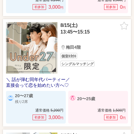
通常価格
5,200
円
通常価格
1,500
円
3,000
0
初参加
初参加
円
円
8/15(土)
13:45〜15:15
梅田4階
個室8対8
シングルマッチング
＼ 話が弾む同年代パーティー／
直接会って恋を始めたい方へ♡
20〜27歳
20〜25歳
残り2席
通常価格
5,200
円
通常価格
1,500
円
3,000
0
初参加
初参加
円
円