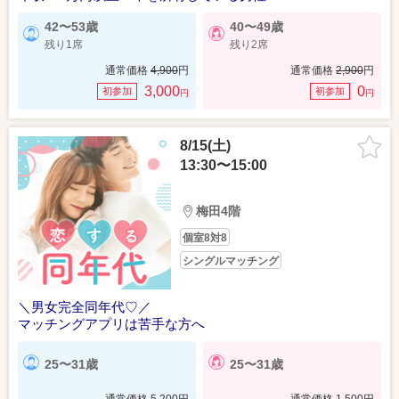
42〜53歳
40〜49歳
残り1席
残り2席
通常価格
4,900
円
通常価格
2,900
円
3,000
0
初参加
初参加
円
円
8/15(土)
13:30〜15:00
梅田4階
個室8対8
シングルマッチング
＼男女完全同年代♡／
マッチングアプリは苦手な方へ
25〜31歳
25〜31歳