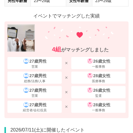
男性年齢層
23〜29歳
女性年齢層
23〜29歳
イベントでマッチングした実績
地上に上がると、1階にコメダ珈琲店が入っている
「桜橋御幸ビル」
が
見えます。
右手側（四ツ橋筋方面）
に進んでください。
4組
がマッチングしました
27歳男性
26歳女性
営業
一般事務
27歳男性
28歳女性
総務/法務/人事
医療事務
27歳男性
26歳女性
営業
監査
27歳男性
28歳女性
経営者/会社役員
一般事務
2026/07/11(土)に開催したイベント