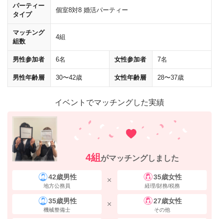
パーティー
個室8対8 婚活パーティー
タイプ
マッチング
4組
組数
男性参加者
6名
女性参加者
7名
男性年齢層
30〜42歳
女性年齢層
28〜37歳
イベントでマッチングした実績
4組
がマッチングしました
42歳男性
35歳女性
地方公務員
経理/財務/税務
35歳男性
27歳女性
機械整備士
その他