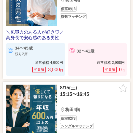
梅田4階
個室8対8
複数マッチング
＼包容力のある人が好き♡／
高身長で安心感のある男性
34〜45歳
32〜41歳
残り2席
通常価格
4,900
円
通常価格
2,900
円
3,000
0
初参加
初参加
円
円
8/15(土)
15:15〜16:45
梅田4階
個室8対8
シングルマッチング