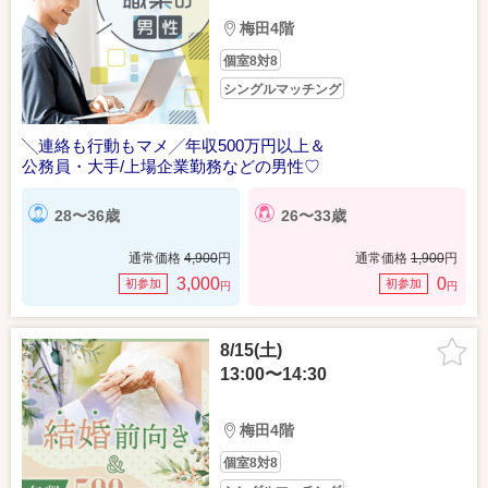
梅田4階
個室8対8
シングルマッチング
╲連絡も行動もマメ╱年収500万円以上＆
公務員・大手/上場企業勤務などの男性♡
28〜36歳
26〜33歳
通常価格
4,900
円
通常価格
1,900
円
3,000
0
初参加
初参加
円
円
8/15(土)
13:00〜14:30
梅田4階
個室8対8