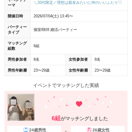
＼20代限定／理想は親友みたいに仲のいいふたり♡
ーマ
開催日時
2026/07/04(土) 13:45〜
パーティー
個室8対8 婚活パーティー
タイプ
マッチング
6組
組数
男性参加者
8名
女性参加者
8名
男性年齢層
23〜29歳
女性年齢層
23〜29歳
イベントでマッチングした実績
6組
がマッチングしました
24歳男性
26歳女性