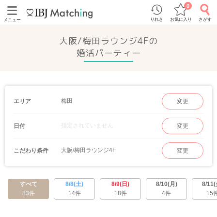
0
りれき
お気に入り
さがす
メニュー
大阪/梅田ラウンジ4Fの
婚活パーティー
梅田
エリア
変更
指定されていません
日付
変更
大阪/梅田ラウンジ4F
こだわり条件
変更
すべて
8/8(土)
8/9(日)
8/10(月)
8/11(
83件
14件
18件
4件
15