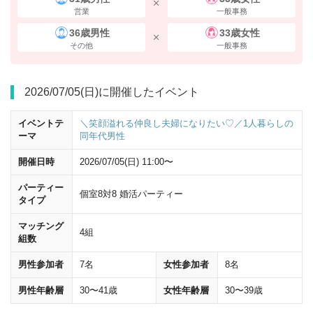
営業
一般事務
36歳男性
33歳女性
その他
一般事務
2026/07/05(日)に開催したイベント
イベントテ
＼笑顔溢れる仲良し夫婦になりたい♡／1人暮らしの
ーマ
同年代男性
開催日時
2026/07/05(日) 11:00〜
パーティー
個室8対8 婚活パーティー
タイプ
マッチング
4組
組数
男性参加者
7名
女性参加者
8名
男性年齢層
30〜41歳
女性年齢層
30〜39歳