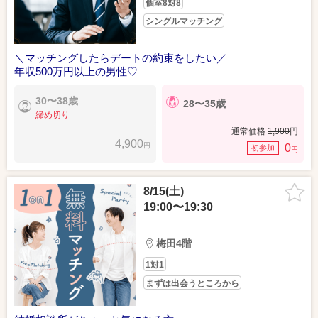
個室8対8
シングルマッチング
＼マッチングしたらデートの約束をしたい／
年収500万円以上の男性♡
30〜38歳
28〜35歳
締め切り
通常価格
1,900
円
4,900
円
0
初参加
円
8/15(土)
19:00〜19:30
梅田4階
1対1
まずは出会うところから