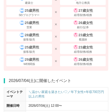
建築士
地方公務員
25歳男性
27歳女性
SE/プログラマー
経理/財務/税務
25歳男性
26歳女性
営業
銀行/証券
28歳男性
23歳女性
接客/販売
看護師
25歳男性
23歳女性
接客/販売
経理/財務/税務
29歳男性
26歳女性
WEB関係
経理/財務/税務
2026/07/04(土)に開催したイベント
イベントテ
＼温かい家庭を築きたい♡／年下女性×年収700万円
ーマ
以上の男性
開催日時
2026/07/04(土) 12:00〜