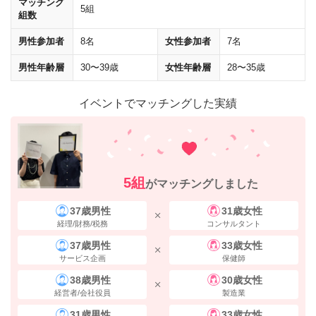
マッチング
5組
組数
男性参加者
8名
女性参加者
7名
男性年齢層
30〜39歳
女性年齢層
28〜35歳
イベントでマッチングした実績
5組
がマッチングしました
37歳男性
31歳女性
経理/財務/税務
コンサルタント
37歳男性
33歳女性
サービス企画
保健師
38歳男性
30歳女性
経営者/会社役員
製造業
31歳男性
33歳女性