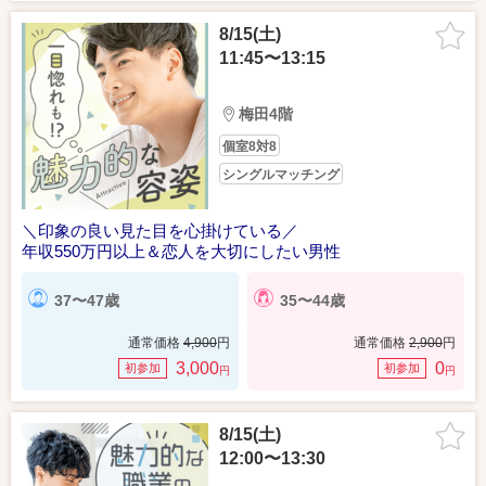
8/15(土)
11:45〜13:15
梅田4階
個室8対8
シングルマッチング
＼印象の良い見た目を心掛けている／
年収550万円以上＆恋人を大切にしたい男性
37〜47歳
35〜44歳
通常価格
4,900
円
通常価格
2,900
円
3,000
0
初参加
初参加
円
円
8/15(土)
12:00〜13:30