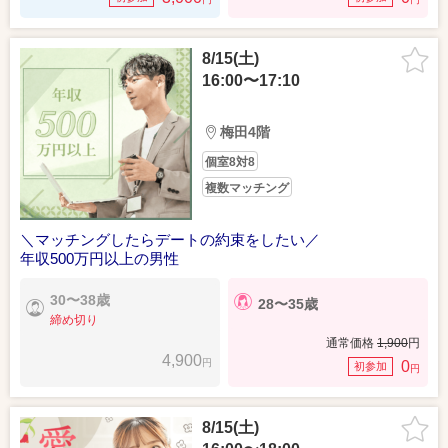
8/15(土)
16:00〜17:10
梅田4階
個室8対8
複数マッチング
＼マッチングしたらデートの約束をしたい／
年収500万円以上の男性
30〜38歳
28〜35歳
締め切り
通常価格
1,900
円
4,900
円
0
初参加
円
8/15(土)