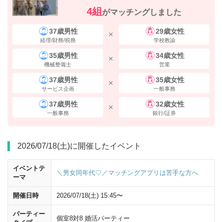
4組
がマッチングしました
37歳男性
29歳女性
経理/財務/税務
学校教諭
35歳男性
34歳女性
機械整備士
営業
横断歩道を渡り、
ヒルトンプラザウエスト
を
右手
に直進してください。
37歳男性
35歳女性
サービス企画
一般事務
37歳男性
32歳女性
一般事務
銀行/証券
2026/07/18(土)に開催したイベント
イベントテ
＼男女同年代♡／マッチングアプリは苦手な方へ
ーマ
開催日時
2026/07/18(土) 15:45〜
パーティー
個室8対8 婚活パーティー