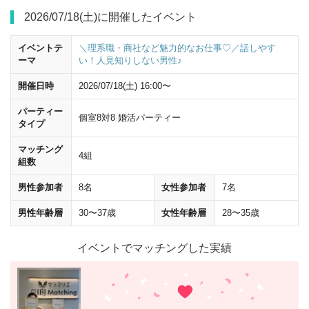
2026/07/18(土)に開催したイベント
イベントテ
＼理系職・商社など魅力的なお仕事♡／話しやす
ーマ
い！人見知りしない男性♪
開催日時
2026/07/18(土) 16:00〜
パーティー
個室8対8 婚活パーティー
横断歩道を渡って左
に曲がってください。 曲がって50mほど進むと、
タイプ
ヒルトンプラザウエスト
が見えてきます。
マッチング
4組
組数
男性参加者
8名
女性参加者
7名
男性年齢層
30〜37歳
女性年齢層
28〜35歳
イベントでマッチングした実績