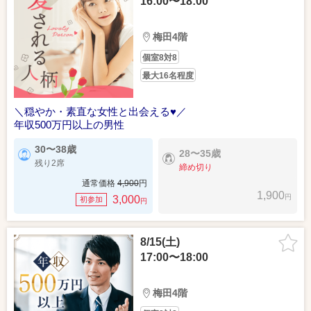
16:00〜18:00
梅田4階
個室8対8
最大16名程度
＼穏やか・素直な女性と出会える♥／
年収500万円以上の男性
30〜38歳
28〜35歳
残り2席
締め切り
通常価格
4,900
円
1,900
円
3,000
初参加
円
8/15(土)
17:00〜18:00
梅田4階