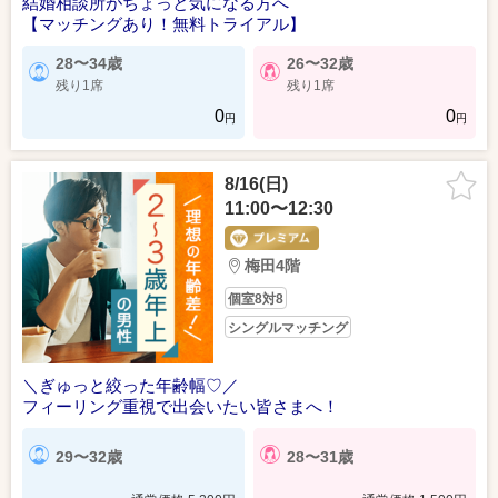
結婚相談所がちょっと気になる方へ
【マッチングあり！無料トライアル】
28〜34歳
26〜32歳
残り1席
残り1席
0
0
円
円
8/16(日)
11:00〜12:30
梅田4階
個室8対8
シングルマッチング
＼ぎゅっと絞った年齢幅♡／
フィーリング重視で出会いたい皆さまへ！
29〜32歳
28〜31歳