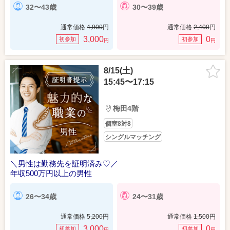
32〜43歳
30〜39歳
通常価格
4,900
円
通常価格
2,400
円
3,000
0
初参加
初参加
円
円
8/15(土)
15:45〜17:15
梅田4階
個室8対8
シングルマッチング
＼男性は勤務先を証明済み♡／
年収500万円以上の男性
26〜34歳
24〜31歳
通常価格
5,200
円
通常価格
1,500
円
3,000
0
初参加
初参加
円
円