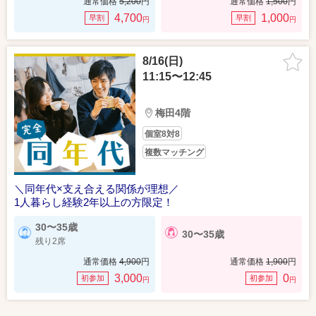
通常価格
5,200
円
通常価格
1,500
円
4,700
1,000
早割
早割
円
円
8/16(日)
11:15〜12:45
梅田4階
個室8対8
複数マッチング
＼同年代×支え合える関係が理想／
1人暮らし経験2年以上の方限定！
30〜35歳
30〜35歳
残り2席
通常価格
4,900
円
通常価格
1,900
円
3,000
0
初参加
初参加
円
円