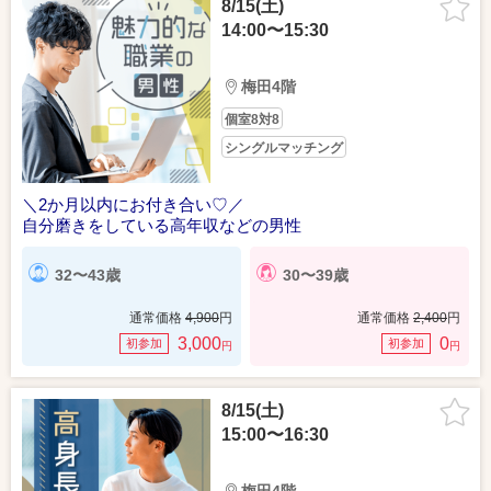
8/15(土)
14:00〜15:30
梅田4階
個室8対8
シングルマッチング
＼2か月以内にお付き合い♡／
自分磨きをしている高年収などの男性
32〜43歳
30〜39歳
通常価格
4,900
円
通常価格
2,400
円
3,000
0
初参加
初参加
円
円
8/15(土)
15:00〜16:30