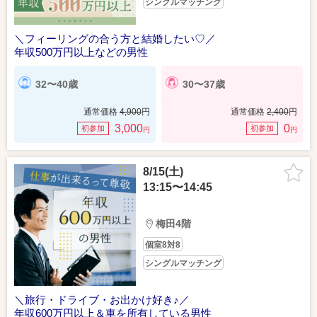
シングルマッチング
＼フィーリングの合う方と結婚したい♡／
年収500万円以上などの男性
32〜40歳
30〜37歳
通常価格
4,900
円
通常価格
2,400
円
3,000
0
初参加
初参加
円
円
8/15(土)
13:15〜14:45
梅田4階
個室8対8
シングルマッチング
＼旅行・ドライブ・お出かけ好き♪／
年収600万円以上＆車を所有している男性