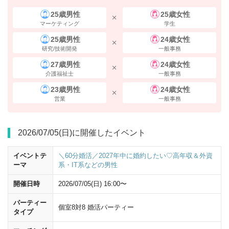
てきます。 ビルの中にお入りいただき、エレベーターで
4階
までお上が
りください。
25歳男性
25歳女性
マーケティング
学生
住所
25歳男性
24歳女性
研究/技術開発
一般事務
〒530-0001 大阪府大阪市北区梅田2-1-22 野村不動産西梅田ビル4
27歳男性
24歳女性
階
介護福祉士
一般事務
23歳男性
24歳女性
営業
一般事務
2026/07/05(日)に開催したイベント
イベントテ
＼60分婚活／2027年中に婚約したい♡高年収＆外資
ーマ
系・IT系などの男性
開催日時
2026/07/05(日) 16:00〜
パーティー
個室8対8 婚活パーティー
タイプ