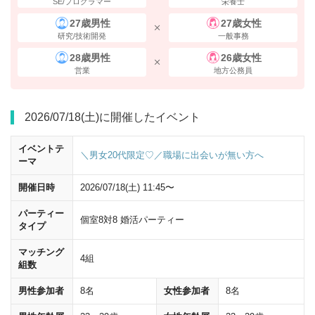
SE/プログラマー
栄養士
27歳男性
27歳女性
研究/技術開発
一般事務
28歳男性
26歳女性
営業
地方公務員
南改札すぐの
10番出口
の階段を上がってください。
2026/07/18(土)に開催したイベント
イベントテ
＼男女20代限定♡／職場に出会いが無い方へ
ーマ
開催日時
2026/07/18(土) 11:45〜
パーティー
個室8対8 婚活パーティー
タイプ
マッチング
4組
組数
男性参加者
8名
女性参加者
8名