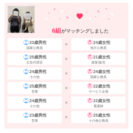
6組
がマッチングしました
23歳男性
24歳女性
国家公務員
地方公務員
25歳男性
21歳女性
右手に
エキドンキや駅マルシェ
がございます。 正面にある横断歩道の
広告代理店
接客/販売
方へ、まっすぐ進んでください。
24歳男性
24歳女性
その他
国家公務員
25歳男性
22歳女性
営業
サービス企画
24歳男性
22歳女性
その他
看護師
23歳男性
25歳女性
営業
その他公務員