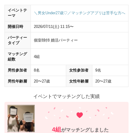
イベントテ
横断歩道は渡らず、
ビルの角を左に曲がって
ください。
＼男女Under27歳♡／マッチングアプリは苦手な方へ
ーマ
開催日時
2026/07/11(土) 11:15〜
パーティー
個室8対8 婚活パーティー
タイプ
マッチング
4組
組数
男性参加者
8名
女性参加者
9名
男性年齢層
20〜27歳
女性年齢層
20〜27歳
イベントでマッチングした実績
4組
そのまま20ｍほど直進すると、左手に
「野村不動産西梅田ビル」
が見え
がマッチングしました