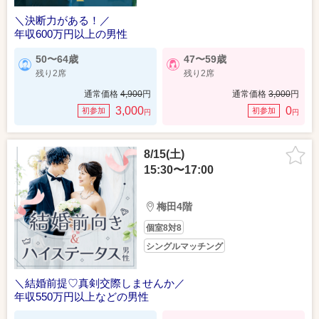
＼決断力がある！／
年収600万円以上の男性
50〜64歳
47〜59歳
残り2席
残り2席
通常価格
4,900
円
通常価格
3,000
円
3,000
0
初参加
初参加
円
円
8/15(土)
15:30〜17:00
梅田4階
個室8対8
シングルマッチング
＼結婚前提♡真剣交際しませんか／
年収550万円以上などの男性