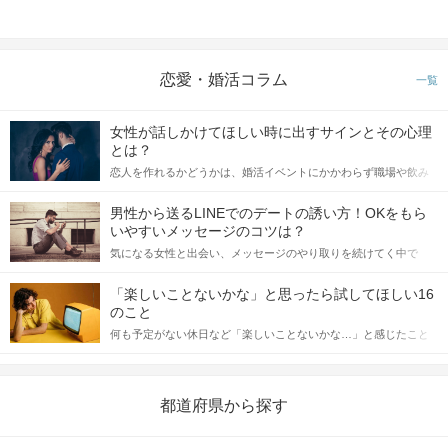
恋愛・婚活コラム
一覧
女性が話しかけてほしい時に出すサインとその心理
とは？
恋人を作れるかどうかは、婚活イベントにかかわらず職場や飲み
会の場で女性が話しかけて欲しい時に出すサインに、早く気づい
てアプローチできるかにも左右されます。 これから恋人作りを本
男性から送るLINEでのデートの誘い方！OKをもら
格的に始めようとしている方は、女性が異性を求めて出すサイン
いやすいメッセージのコツは？
をしっかりと理解し、正しい行動に移せるかどうかが重要。 この
気になる女性と出会い、メッセージのやり取りを続けてく中で
記事では、女性が話しかけて欲しい時に出すサインとその心理を
「この人いいな」と感じたら、次はデートに誘いたくなるもの。
詳しく解説した後、婚活イベントで実際にサインを受け取った場
しかし、中には「どう誘ったらいいの？」とお困りの男性もいら
合にどのような行動に繋げるべきかをご紹介していきます。
「楽しいことないかな」と思ったら試してほしい16
っしゃるのではないでしょうか。 そこで今回は、男性から女性へ
のこと
送るLINEでのデートの誘い方のコツをご紹介します。例文も混じ
何も予定がない休日など「楽しいことないかな…」と感じたこと
えながら解説するので、ぜひ参考にしてください。
がある人もいるのでは？ 日常が退屈に感じるなら、いますぐ楽し
いことを始めましょう！ いますぐ楽しい気分になれる対処法か
ら、恋愛・自分磨き・趣味などジャンル別の楽しいことまで、16
の楽しいことアイデアを集めました♪ いままさに楽しいことを探し
都道府県から探す
ている方は必見です。