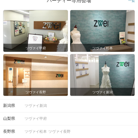
パーティー専用会場
一覧
ツヴァイ甲府
ツヴァイ松本
ツヴァイ長野
ツヴァイ新潟
新潟県
ツヴァイ新潟
山梨県
ツヴァイ甲府
長野県
ツヴァイ松本
ツヴァイ長野