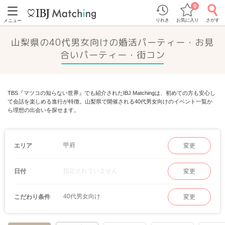
0
りれき
お気に入り
さがす
メニュー
山梨県の40代男女向けの婚活パーティー・お見
合いパーティー・街コン
TBS『マツコの知らない世界』でも紹介されたIBJ Matchingは、初めての方も安心し
て会話を楽しめる進行が特徴。山梨県で開催される40代男女向けのイベント一覧か
ら理想の出会いを探せます。
甲府
エリア
変更
指定されていません
日付
変更
40代男女向け
こだわり条件
変更