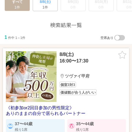
すべて
8/8(土)
8/9(日)
8/10(月)
8/11(
1件
1件
0件
0件
0件
検索結果一覧
1
件中 1～1件
空席あり
8/8(土)
16:00〜17:30
ツヴァイ甲府
個室3対3
価値観が合う人がいい
《初参加or2回目参加の男性限定》
ありのままの自分で居られるパートナー
37〜44歳
35〜44歳
残り1席
残り1席