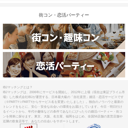
街コン・恋活パーティー
IBJマッチングとは？
IBJマッチングは、2006年にサービスを開始し、2012年に上場（現在は東証プライム市
場）した株式会社IBJが運営する、日本最大級の「自社直営」婚活・恋活サービスです
（※PARTY☆PARTYからサービス名を変更いたしました）。独自のノウハウと最新の
トレンドをもとに、安心・安全な出会いの環境をお届けしています。今日・明日行け
るイベントから、年代や趣味などの条件であなたにぴったりの婚活パーティー・街コ
ンを簡単に探せます。東京、大阪、名古屋、福岡をはじめ、全国56店舗の直営店舗や
近隣の飲食店等で、あなたの出会いをサポートします。