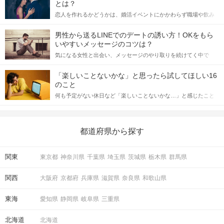
とは？
恋人を作れるかどうかは、婚活イベントにかかわらず職場や飲み
会の場で女性が話しかけて欲しい時に出すサインに、早く気づい
てアプローチできるかにも左右されます。 これから恋人作りを本
男性から送るLINEでのデートの誘い方！OKをもら
格的に始めようとしている方は、女性が異性を求めて出すサイン
いやすいメッセージのコツは？
をしっかりと理解し、正しい行動に移せるかどうかが重要。 この
気になる女性と出会い、メッセージのやり取りを続けてく中で
記事では、女性が話しかけて欲しい時に出すサインとその心理を
「この人いいな」と感じたら、次はデートに誘いたくなるもの。
詳しく解説した後、婚活イベントで実際にサインを受け取った場
しかし、中には「どう誘ったらいいの？」とお困りの男性もいら
合にどのような行動に繋げるべきかをご紹介していきます。
「楽しいことないかな」と思ったら試してほしい16
っしゃるのではないでしょうか。 そこで今回は、男性から女性へ
のこと
送るLINEでのデートの誘い方のコツをご紹介します。例文も混じ
何も予定がない休日など「楽しいことないかな…」と感じたこと
えながら解説するので、ぜひ参考にしてください。
がある人もいるのでは？ 日常が退屈に感じるなら、いますぐ楽し
いことを始めましょう！ いますぐ楽しい気分になれる対処法か
ら、恋愛・自分磨き・趣味などジャンル別の楽しいことまで、16
の楽しいことアイデアを集めました♪ いままさに楽しいことを探し
都道府県から探す
ている方は必見です。
関東
東京都
神奈川県
千葉県
埼玉県
茨城県
栃木県
群馬県
関西
大阪府
京都府
兵庫県
滋賀県
奈良県
和歌山県
東海
愛知県
静岡県
岐阜県
三重県
北海道
北海道