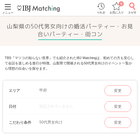
0
りれき
お気に入り
さがす
メニュー
山梨県の50代男女向けの婚活パーティー・お見
合いパーティー・街コン
TBS『マツコの知らない世界』でも紹介されたIBJ Matchingは、初めての方も安心し
て会話を楽しめる進行が特徴。山梨県で開催される50代男女向けのイベント一覧か
ら理想の出会いを探せます。
甲府
エリア
変更
指定されていません
日付
変更
50代男女向け
こだわり条件
変更