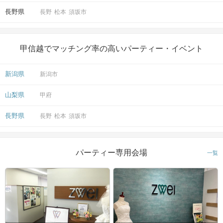
長野県
長野
松本
須坂市
甲信越でマッチング率の高いパーティー・イベント
新潟県
新潟市
山梨県
甲府
長野県
長野
松本
須坂市
パーティー専用会場
一覧