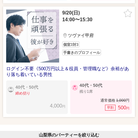
9/20(日)
14:00〜15:30
ツヴァイ甲府
個室3対3
手書きのプロフィール
ログイン不要《500万円以上＆役員・管理職など》余裕があ
り落ち着いている男性
40代・50代
40代・50代
残り1席
締め切り
通常価格
1,000
円
4,000
円
500
早割
円
山梨県のパーティーを絞り込む