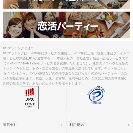
IBJマッチングとは？
IBJマッチングは、2006年にサービスを開始し、2012年に上場（現在は東証プライム市
場）した株式会社IBJが運営する、日本最大級の「自社直営」婚活・恋活サービスです
（※PARTY☆PARTYからサービス名を変更いたしました）。独自のノウハウと最新の
トレンドをもとに、安心・安全な出会いの環境をお届けしています。今日・明日行け
るイベントから、年代や趣味などの条件であなたにぴったりの婚活パーティー・街コ
ンを簡単に探せます。東京、大阪、名古屋、福岡をはじめ、全国56店舗の直営店舗や
近隣の飲食店等で、あなたの出会いをサポートします。
運営会社
利用規約