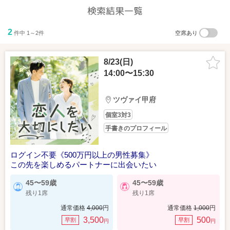
検索結果一覧
2
件中 1～2件
空席あり
8/23(日)
14:00〜15:30
ツヴァイ甲府
個室3対3
手書きのプロフィール
ログイン不要《500万円以上の男性募集》
この先を楽しめるパートナーに出会いたい
45〜59歳
45〜59歳
残り1席
残り1席
通常価格
4,000
円
通常価格
1,000
円
3,500
500
早割
早割
円
円