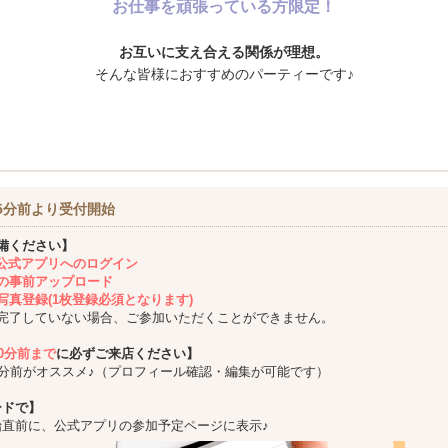
お仕事を頑張っている方限定！
お互いに支え合える関係が理想。
そんな皆様におすすめのパーティーです♪
5分前より受付開始
備ください】
ing公式アプリへのログイン
の事前アップロード
写真登録(1枚登録必須となります)
完了していない場合、ご参加いただくことができません。
10分前まで
に必ずご来店ください】
5分前がオススメ♪（プロフィール確認・編集が可能です）
ードで】
始直前に、公式アプリの参加予定ページに表示♪