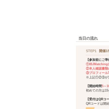
当日の流れ
STEP1
開催1
【参加前にご準
①IBJMatch
②本人確認書類
③プロフィール
※上記①②③が
【開始時間
5～
初めての方は1
【受付はQRコ
QRコードは開