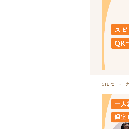
STEP2
トー