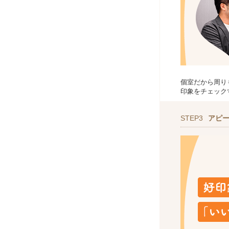
個室だから周り
印象をチェック
STEP3
アピ