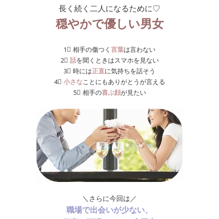
長く続く二人になるために♡
穏やかで優しい男女
1⃣ 相手の傷つく
言葉
は言わない
2⃣
話
を聞くときはスマホを見ない
3⃣ 時には
正直
に気持ちを話そう
4⃣
小さな
ことにもありがとうが言える
5⃣ 相手の
喜ぶ顔
が見たい
＼さらに今回は／
職場で出会いが少ない、