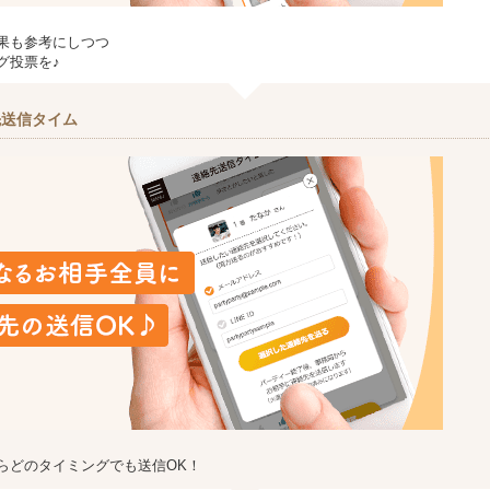
果も参考にしつつ
グ投票を♪
先送信タイム
らどのタイミングでも送信OK！