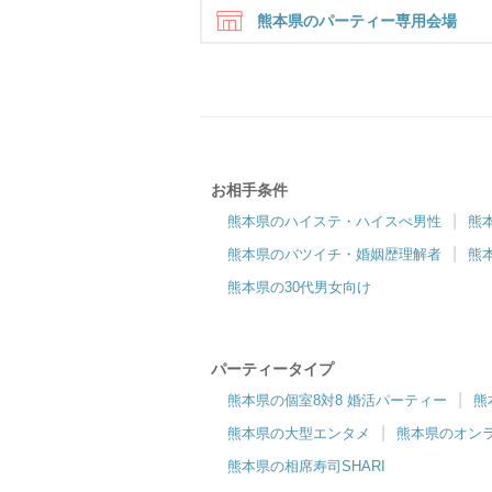
熊本県のパーティー専用会場
熊本
お相手条件
ツヴァイ熊本
熊本県のハイステ・ハイスぺ男性
熊
眺望の良さが自慢♪熊本城も見える個室
熊本県のバツイチ・婚姻歴理解者
熊
パーティー会場
熊本県の30代男女向け
パーティータイプ
熊本県の個室8対8 婚活パーティー
熊
熊本県の大型エンタメ
熊本県のオン
熊本県の相席寿司SHARI