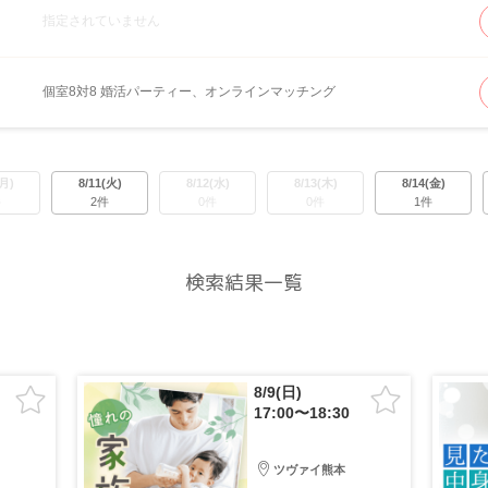
指定されていません
個室8対8 婚活パーティー、オンラインマッチング
(月)
8/11(火)
8/12(水)
8/13(木)
8/14(金)
件
2件
0件
0件
1件
検索結果一覧
8/9(日)
17:00〜18:30
ツヴァイ熊本