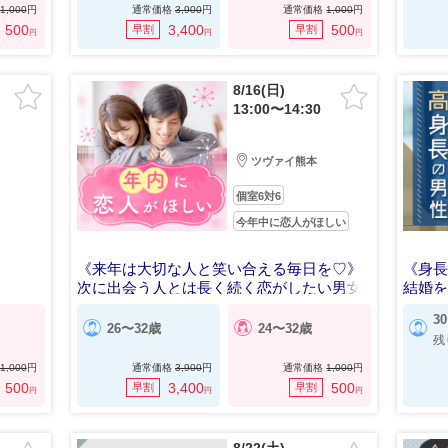
1,000
円
通常価格
3,900
円
通常価格
1,000
円
500
3,400
500
早割
早割
円
円
円
8/16(日)
13:00〜14:30
ツヴァイ熊本
個室6対6
今年中に恋人がほしい
《来年は大切な人と笑い合える毎日を♡》
《身長
次に出会う人とは長く続く恋がしたい男女
結婚
3
26〜32歳
24〜32歳
残
1,000
円
通常価格
3,900
円
通常価格
1,000
円
500
3,400
500
早割
早割
円
円
円