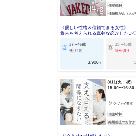
個室6対6
価値観が合う人が
《優しい性格＆信頼できる女性》
将来を考えられる真剣な恋がしたい
37〜46歳
35〜45歳
残り2席
締め切り
3,900
1
円
8/11(火・祝)
15:00〜16:30
ツヴァイ熊本
個室6対6
結婚前提のお付き