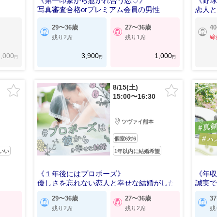
《第一印象から惹かれ合う恋♡》
《野
写真審査合格orプレミアム会員の男性
恋人
29〜36歳
27〜36歳
4
残り2席
残り1席
締
,000
3,900
1,000
円
円
円
8/15(土)
15:00〜16:30
ツヴァイ熊本
個室6対6
いい
1年以内に結婚希望
《１年後にはプロポーズ》
《年収
優しさを忘れない恋人と幸せな結婚がした
誠実
い男女
29〜36歳
27〜36歳
3
残り2席
残り2席
残