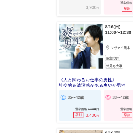
通常価格
3,900
円
早割
8/16(日)
11:00〜12:30
ツヴァイ熊本
個室6対6
外見も大事
《人と関わるお仕事の男性》
社交的＆清潔感がある爽やか男性
35〜42歳
33〜42歳
通常価格
3,900
円
通常価格
3,400
早割
早割
円