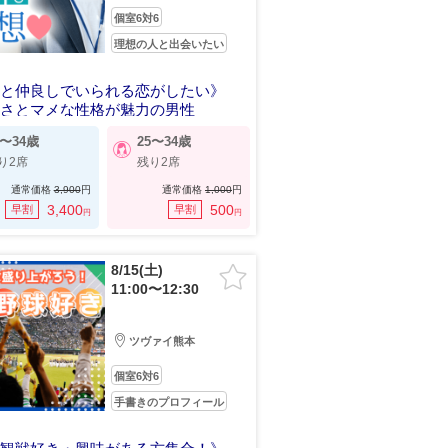
個室6対6
理想の人と出会いたい
っと仲良しでいられる恋がしたい》
かさとマメな性格が魅力の男性
7〜34歳
25〜34歳
り2席
残り2席
通常価格
3,900
円
通常価格
1,000
円
3,400
500
早割
早割
円
円
8/15(土)
11:00〜12:30
ツヴァイ熊本
個室6対6
手書きのプロフィール