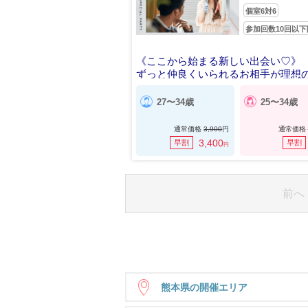
個室6対6
参加回数10回以下
《ここから始まる新しい出会い♡》
ずっと仲良くいられるお相手が理想
27〜34歳
25〜34歳
通常価格
3,900
円
通常価格
3,400
早割
早割
円
前へ
熊本県の開催エリア