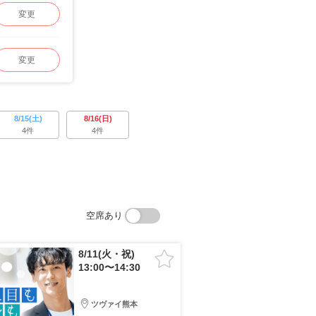
変更
変更
8/15(土)
8/16(日)
4件
4件
空席あり
8/11(火・祝)
13:00〜14:30
ツヴァイ熊本