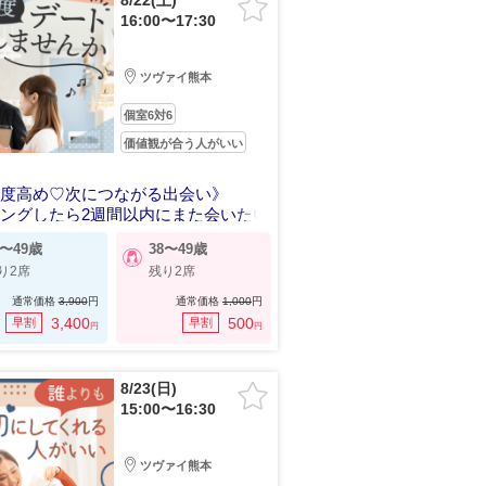
8/22(土)
16:00〜17:30
ツヴァイ熊本
個室6対6
価値観が合う人がいい
剣度高め♡次につながる出会い》
ングしたら2週間以内にまた会いたい
0〜49歳
38〜49歳
り2席
残り2席
通常価格
3,900
円
通常価格
1,000
円
3,400
500
早割
早割
円
円
8/23(日)
15:00〜16:30
ツヴァイ熊本