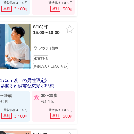
通常価格
3,900
円
通常価格
1,000
円
3,400
500
早割
早割
円
円
8/16(日)
15:00〜16:30
ツヴァイ熊本
個室6対6
理想の人と出会いたい
170cm以上の男性限定》
を見据えた誠実な恋愛が理想
0〜39歳
30〜39歳
り2席
残り1席
通常価格
3,900
円
通常価格
1,000
円
3,400
500
早割
早割
円
円