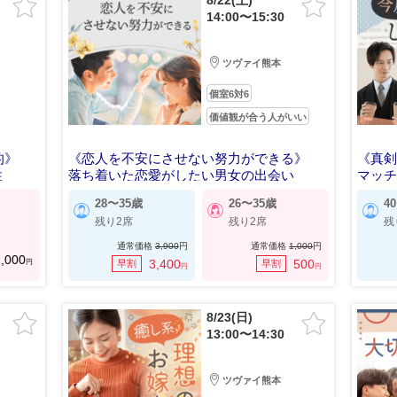
8/22(土)
14:00〜15:30
ツヴァイ熊本
個室6対6
価値観が合う人がいい
的》
《恋人を不安にさせない努力ができる》
《真
性
落ち着いた恋愛がしたい男女の出会い
マッチ
28〜35歳
26〜35歳
4
残り2席
残り2席
残
通常価格
3,900
円
通常価格
1,000
円
,000
円
3,400
500
早割
早割
円
円
8/23(日)
13:00〜14:30
ツヴァイ熊本