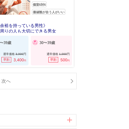
個室6対6
価値観が合う人がいい
の余裕を持っている男性》
も周りの人も大切にできる男女
0〜39歳
30〜39歳
通常価格
3,900
円
通常価格
1,000
円
3,400
500
早割
早割
円
円
次へ