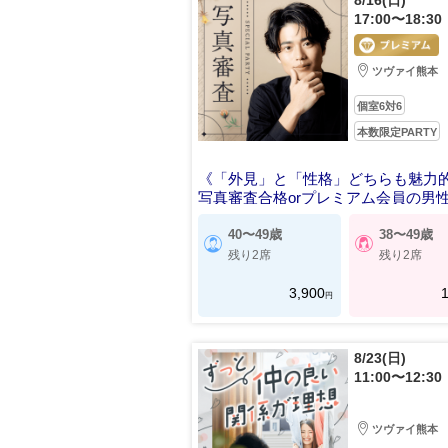
8/16(日)
17:00〜18:30
ツヴァイ熊本
個室6対6
本数限定PARTY
《「外見」と「性格」どちらも魅力
写真審査合格orプレミアム会員の男
40〜49歳
38〜49歳
残り2席
残り2席
3,900
1
円
8/23(日)
11:00〜12:30
ツヴァイ熊本