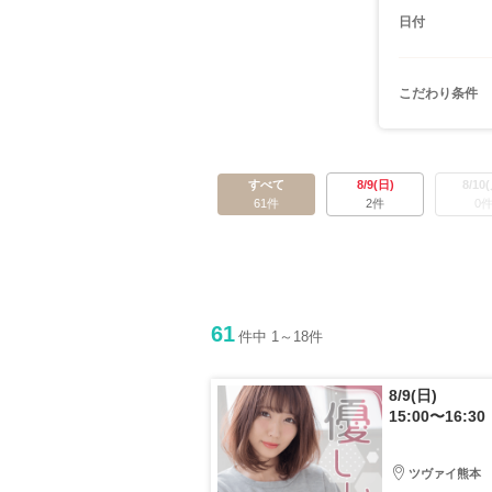
日付
こだわり条件
すべて
8/9(日)
8/10
61件
2件
0
61
件中 1～18件
8/9(日)
15:00〜16:30
ツヴァイ熊本