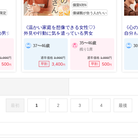
個室6対6
限定
価値観が合う人がいい
《温かい家庭を想像できる女性♡》
《心
の男女
外見や行動に気を遣っている男女
自分
35〜46歳
37〜46歳
3
残り1席
1,000
円
通常価格
3,900
円
通常価格
1,000
円
500
3,400
500
早割
早割
円
円
円
最初
1
2
3
4
最後