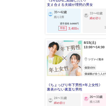
《1年以内に結婚したい》
支え合える夫婦が理想の男女
35〜42歳
33〜42歳
残り2席
締め切り
通常価格
3,900
円
1
3,400
早割
円
8/15(土)
13:00〜14:30
ツヴァイ熊本
個室6対6
価値観が合う人が
《ちょっぴり年下男性×年上女性》
裏表がない素直な男性
26〜33歳
24〜31歳
残り2席
締め切り