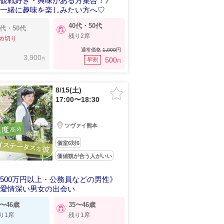
球観戦好き・興味がある方集合！》
と一緒に趣味を楽しみたい方へ♡
40代・50代
0代・50代
残り2席
め切り
通常価格
1,000
円
3,900
円
500
早割
円
8/15(土)
17:00〜18:30
ツヴァイ熊本
個室6対6
価値観が合う人がいい
500万円以上・公務員などの男性》
で愛情深い男女の出会い
7〜46歳
35〜46歳
り1席
残り1席