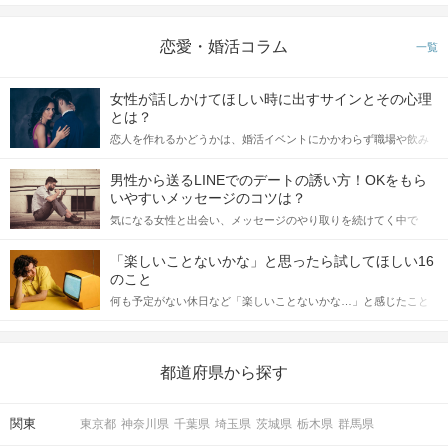
恋愛・婚活コラム
一覧
女性が話しかけてほしい時に出すサインとその心理
とは？
恋人を作れるかどうかは、婚活イベントにかかわらず職場や飲み
会の場で女性が話しかけて欲しい時に出すサインに、早く気づい
てアプローチできるかにも左右されます。 これから恋人作りを本
男性から送るLINEでのデートの誘い方！OKをもら
格的に始めようとしている方は、女性が異性を求めて出すサイン
いやすいメッセージのコツは？
をしっかりと理解し、正しい行動に移せるかどうかが重要。 この
気になる女性と出会い、メッセージのやり取りを続けてく中で
記事では、女性が話しかけて欲しい時に出すサインとその心理を
「この人いいな」と感じたら、次はデートに誘いたくなるもの。
詳しく解説した後、婚活イベントで実際にサインを受け取った場
しかし、中には「どう誘ったらいいの？」とお困りの男性もいら
合にどのような行動に繋げるべきかをご紹介していきます。
「楽しいことないかな」と思ったら試してほしい16
っしゃるのではないでしょうか。 そこで今回は、男性から女性へ
のこと
送るLINEでのデートの誘い方のコツをご紹介します。例文も混じ
何も予定がない休日など「楽しいことないかな…」と感じたこと
えながら解説するので、ぜひ参考にしてください。
がある人もいるのでは？ 日常が退屈に感じるなら、いますぐ楽し
いことを始めましょう！ いますぐ楽しい気分になれる対処法か
ら、恋愛・自分磨き・趣味などジャンル別の楽しいことまで、16
の楽しいことアイデアを集めました♪ いままさに楽しいことを探し
都道府県から探す
ている方は必見です。
関東
東京都
神奈川県
千葉県
埼玉県
茨城県
栃木県
群馬県