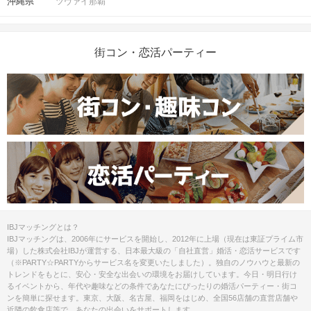
沖縄県
ツヴァイ那覇
街コン・恋活パーティー
IBJマッチングとは？
IBJマッチングは、2006年にサービスを開始し、2012年に上場（現在は東証プライム市
場）した株式会社IBJが運営する、日本最大級の「自社直営」婚活・恋活サービスです
（※PARTY☆PARTYからサービス名を変更いたしました）。独自のノウハウと最新の
トレンドをもとに、安心・安全な出会いの環境をお届けしています。今日・明日行け
るイベントから、年代や趣味などの条件であなたにぴったりの婚活パーティー・街コ
ンを簡単に探せます。東京、大阪、名古屋、福岡をはじめ、全国56店舗の直営店舗や
近隣の飲食店等で、あなたの出会いをサポートします。