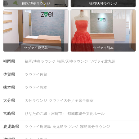
福岡/博多ラウンジ
福岡/天神ラウンジ
ツヴァイ鹿児島
ツヴァイ熊本
福岡県
福岡/博多ラウンジ
福岡/天神ラウンジ
ツヴァイ北九州
佐賀県
ツヴァイ佐賀
熊本県
ツヴァイ熊本
大分県
大分ラウンジ
ツヴァイ大分／全席半個室
宮崎県
ひなたのご縁（宮崎市）
都城市総合文化ホール
鹿児島県
ツヴァイ鹿児島
鹿児島ラウンジ
霧島国分ラウンジ