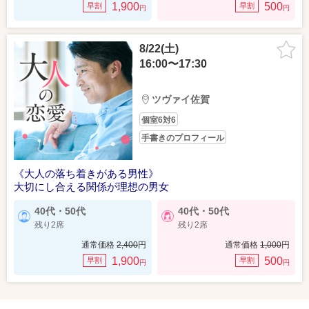
1,900
500
早割
早割
円
円
8/22(土)
16:00〜17:30
ツヴァイ佐賀
個室6対6
手書きのプロフィール
《大人の落ち着きがある男性》
大切にし合える関係が理想の男女
40代・50代
40代・50代
残り2席
残り2席
通常価格
2,400
円
通常価格
1,000
円
1,900
500
早割
早割
円
円