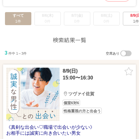
すべて
8/6(木)
8/7(金)
8/8(土)
8/9(
1件
0件
0件
0件
1件
検索結果一覧
3
件中 1～3件
空席あり
8/9(日)
15:00〜16:30
ツヴァイ佐賀
個室6対6
性格重視の方と出会う
《真剣な出会い♡職場で出会いが少ない》
お相手には誠実に向き合いたい男女