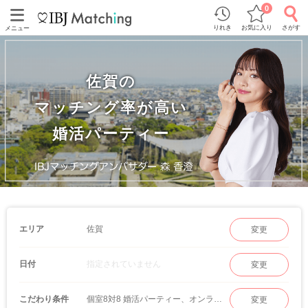
0
りれき
お気に入り
さがす
メニュー
佐賀の
マッチング率が高い
婚活パーティー
佐賀
エリア
変更
指定されていません
日付
変更
個室8対8 婚活パーティー、オンラインマッチング
こだわり条件
変更