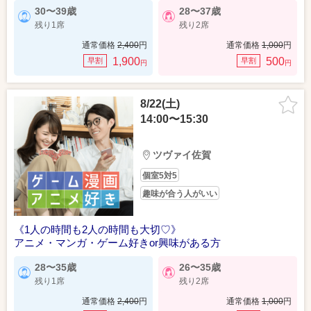
30〜39歳
28〜37歳
残り1席
残り2席
通常価格
2,400
円
通常価格
1,000
円
1,900
500
早割
早割
円
円
8/22(土)
14:00〜15:30
ツヴァイ佐賀
個室5対5
趣味が合う人がいい
《1人の時間も2人の時間も大切♡》
アニメ・マンガ・ゲーム好きor興味がある方
28〜35歳
26〜35歳
残り1席
残り2席
通常価格
2,400
円
通常価格
1,000
円