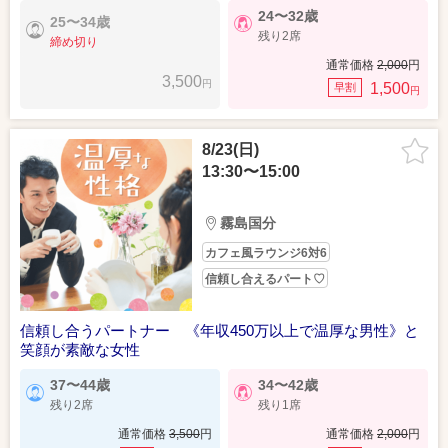
24〜32歳
25〜34歳
残り2席
締め切り
通常価格
2,000
円
3,500
円
1,500
早割
円
8/23(日)
13:30〜15:00
霧島国分
カフェ風ラウンジ6対6
信頼し合えるパート♡
信頼し合うパートナー 《年収450万以上で温厚な男性》と
笑顔が素敵な女性
37〜44歳
34〜42歳
残り2席
残り1席
通常価格
3,500
円
通常価格
2,000
円