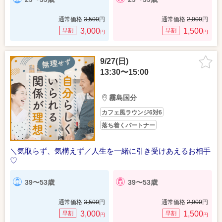
通常価格
3,500
円
通常価格
2,000
円
3,000
1,500
早割
早割
円
円
9/27(日)
13:30〜15:00
霧島国分
カフェ風ラウンジ6対6
落ち着くパートナー
＼気取らず、気構えず／人生を一緒に引き受けあえるお相手
♡
39〜53歳
39〜53歳
通常価格
3,500
円
通常価格
2,000
円
3,000
1,500
早割
早割
円
円