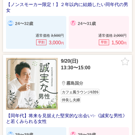
【ノンスモーカー限定！】２年以内に結婚したい同年代の男
女
24〜32歳
24〜31歳
通常価格
3,500
円
通常価格
2,000
円
3,000
1,500
早割
早割
円
円
9/20(日)
13:30〜15:00
霧島国分
カフェ風ラウンジ6対6
仲良し夫婦
【同年代】将来を見据えた堅実的な出会い✨️《誠実な男性》
と若くみられる女性
29〜39歳
29〜39歳