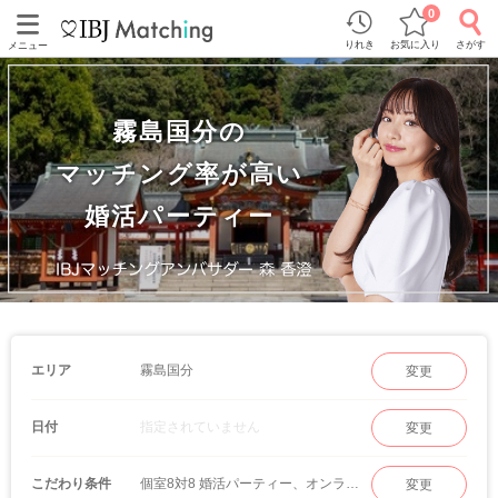
0
りれき
お気に入り
さがす
メニュー
霧島国分の
マッチング率が高い
婚活パーティー
霧島国分
エリア
変更
指定されていません
日付
変更
個室8対8 婚活パーティー、オンラインマッチング
こだわり条件
変更