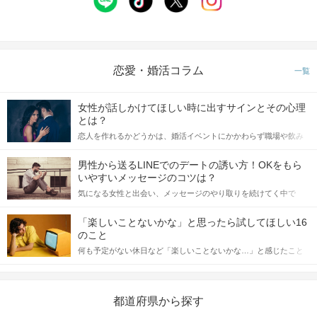
恋愛・婚活コラム
一覧
女性が話しかけてほしい時に出すサインとその心理
とは？
恋人を作れるかどうかは、婚活イベントにかかわらず職場や飲み
会の場で女性が話しかけて欲しい時に出すサインに、早く気づい
てアプローチできるかにも左右されます。 これから恋人作りを本
男性から送るLINEでのデートの誘い方！OKをもら
格的に始めようとしている方は、女性が異性を求めて出すサイン
いやすいメッセージのコツは？
をしっかりと理解し、正しい行動に移せるかどうかが重要。 この
気になる女性と出会い、メッセージのやり取りを続けてく中で
記事では、女性が話しかけて欲しい時に出すサインとその心理を
「この人いいな」と感じたら、次はデートに誘いたくなるもの。
詳しく解説した後、婚活イベントで実際にサインを受け取った場
しかし、中には「どう誘ったらいいの？」とお困りの男性もいら
合にどのような行動に繋げるべきかをご紹介していきます。
「楽しいことないかな」と思ったら試してほしい16
っしゃるのではないでしょうか。 そこで今回は、男性から女性へ
のこと
送るLINEでのデートの誘い方のコツをご紹介します。例文も混じ
何も予定がない休日など「楽しいことないかな…」と感じたこと
えながら解説するので、ぜひ参考にしてください。
がある人もいるのでは？ 日常が退屈に感じるなら、いますぐ楽し
いことを始めましょう！ いますぐ楽しい気分になれる対処法か
ら、恋愛・自分磨き・趣味などジャンル別の楽しいことまで、16
の楽しいことアイデアを集めました♪ いままさに楽しいことを探し
都道府県から探す
ている方は必見です。