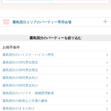
霧島国分エリアのパーティー専用会場
霧島国分のパーティーを絞り込む
お相手条件
霧島国分のハイステ・ハイスぺ男性
霧島国分ラウンジ
霧島国分の20代男女限定
霧島市で唯一の婚活パーティー専用ラウ
ンジ／オシャレな空間で出逢いを演出♪
霧島国分の30代男女限定
霧島国分の40代男女向け
霧島国分の50代男女向け
霧島国分のバツイチ・婚姻歴理解者
霧島国分の映画など共通の趣味
霧島国分のオタク向け