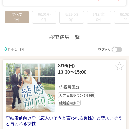
すべて
8/10(月)
8/11(火)
8/12(水)
8/13(
1件
0件
0件
0件
0件
検索結果一覧
8
件中 1～8件
空席あり
8/16(日)
13:30〜15:00
霧島国分
カフェ風ラウンジ6対6
結婚前向き♡
♡結婚前向き♡《恋人いそうと言われる男性》と恋人いそう
と言われる女性