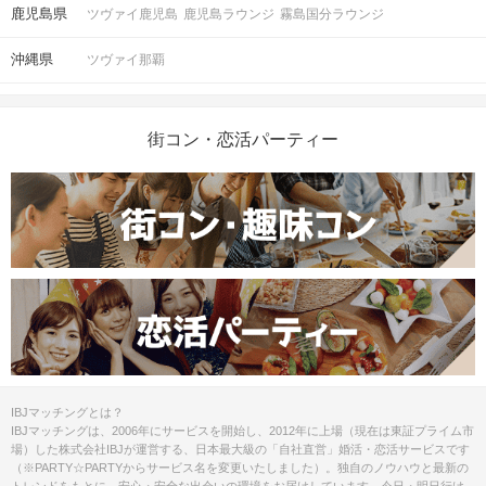
鹿児島県
ツヴァイ鹿児島
鹿児島ラウンジ
霧島国分ラウンジ
沖縄県
ツヴァイ那覇
街コン・恋活パーティー
IBJマッチングとは？
IBJマッチングは、2006年にサービスを開始し、2012年に上場（現在は東証プライム市
場）した株式会社IBJが運営する、日本最大級の「自社直営」婚活・恋活サービスです
（※PARTY☆PARTYからサービス名を変更いたしました）。独自のノウハウと最新の