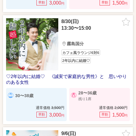
3,000
1,500
早割
早割
円
円
8/30(日)
13:30〜15:00
霧島国分
カフェ風ラウンジ6対6
2年以内に結婚♡
♡2年以内に結婚♡ 《誠実で家庭的な男性》と 思いやり
のある女性
28〜36歳
30〜38歳
残り1席
通常価格
3,500
円
通常価格
2,000
円
3,000
1,500
早割
早割
円
円
9/6(日)