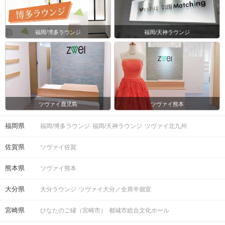
福岡/博多ラウンジ
福岡/天神ラウンジ
ツヴァイ鹿児島
ツヴァイ熊本
福岡県
福岡/博多ラウンジ
福岡/天神ラウンジ
ツヴァイ北九州
佐賀県
ツヴァイ佐賀
熊本県
ツヴァイ熊本
大分県
大分ラウンジ
ツヴァイ大分／全席半個室
宮崎県
ひなたのご縁（宮崎市）
都城市総合文化ホール