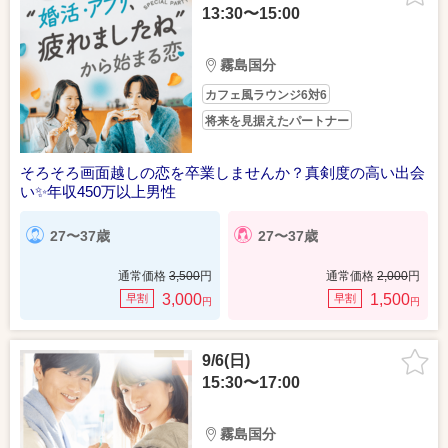
13:30〜15:00
霧島国分
カフェ風ラウンジ6対6
将来を見据えたパートナー
そろそろ画面越しの恋を卒業しませんか？真剣度の高い出会
い✨️年収450万以上男性
27〜37歳
27〜37歳
通常価格
3,500
円
通常価格
2,000
円
3,000
1,500
早割
早割
円
円
9/6(日)
15:30〜17:00
霧島国分