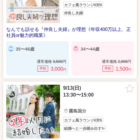
カフェ風ラウンジ6対6
仲良し夫婦
なんでも話せる『仲良し夫婦』が理想《年収400万以上、正
社員or魅力的職業》
35〜46歳
34〜44歳
通常価格
3,500
円
通常価格
2,000
円
3,000
1,500
早割
早割
円
円
9/13(日)
13:30〜15:00
霧島国分
カフェ風ラウンジ6対6
結婚へと一歩踏み出す✨️