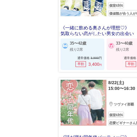
個室6対6
価値観が合う人が
《一緒に飲める奥さんが理想♡》
気取らない恋がしたい男女の出会い
35〜42歳
33〜40歳
残り2席
残り2席
通常価格
3,900
円
通常価格
3,400
早割
早割
円
8/22(土)
15:00〜16:30
ツヴァイ那覇
個室6対6
恋愛ビギナーさん