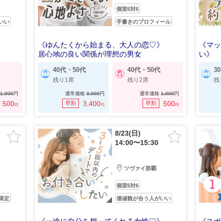
個室6対6
いい
手書きのプロフィール
《ゆんたくから始まる、大人の恋♡》
《マ
居心地の良い関係が理想の男女
い》
マメ
40代・50代
40代・50代
3
残り1席
残り2席
残
1,000
円
通常価格
3,900
円
通常価格
1,000
円
500
3,400
500
早割
早割
円
円
円
8/23(日)
14:00〜15:30
ツヴァイ那覇
個室6対6
限定
価値観が合う人がいい