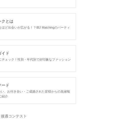
ンクとは
ど出会いが広がる！？IBJ Matchingのパーティ
ガイド
にチェック！性別・年代別で好印象なファッション
ソード
ngで出会い、お付き合い・ご成婚された皆様からの良縁報
ご紹介
・接遇コンテスト