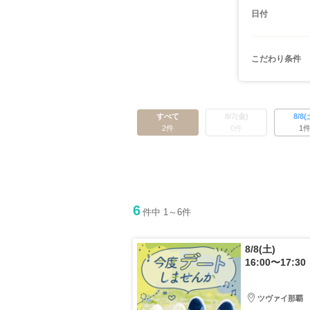
日付
こだわり条件
すべて
8/7(金)
8/8(
2件
0件
1
6
件中 1～6件
8/8(土)
16:00〜17:30
ツヴァイ那覇