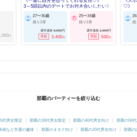
《一途に自分を想ってくれる女性♡》
《ス
3～5回以内のデートでお付き合いしたい男
♡》
女
年収4
27〜36歳
25〜34歳
2
残り2席
残り2席
残
通常価格
3,900
円
通常価格
1,000
円
,000
円
3,400
500
早割
早割
円
円
那覇のパーティーを絞り込む
20代男女限定
那覇の30代男女限定
那覇の40代男女向け
那覇の50
映画など共通の趣味
那覇のオタク向け
那覇の20代男女向け
那覇の