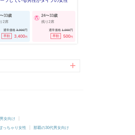
ポーツしている男性がタイプの女性
00万円以上など安定職の男性
6〜33歳
24〜33歳
り2席
残り2席
通常価格
3,900
円
通常価格
1,000
円
3,400
500
早割
早割
円
円
代男女向け
ぽっちゃり女性
那覇の30代男女向け