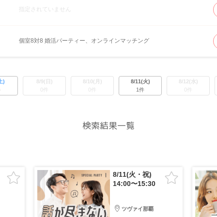
指定されていません
個室8対8 婚活パーティー、オンラインマッチング
土)
8/9(日)
8/10(月)
8/11(火)
8/12(水)
件
0件
0件
1件
0件
検索結果一覧
8/11(火・祝)
14:00〜15:30
ツヴァイ那覇