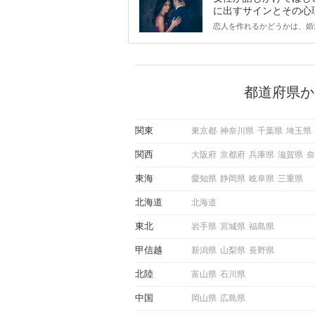
に出すサインとその心
は？
恋人を作れるかどうかは、婚
ントにかかわらず職場や飲み
で女性が話しかけて欲しい時
サインに、早く気づいてアプ
できるかにも左右されます。
から恋人作りを本格的に始め
都道府県か
している方は、女性が異性を
出すサインをしっかりと理解
しい行動に移せるかどうかが
関東
東京都
神奈川県
千葉県
埼玉県
この記事では、女性が話しか
しい時に出すサインとその心
関西
大阪府
京都府
兵庫県
滋賀県
奈
しく解説した後、婚活イベン
際にサインを受け取った場合
東海
愛知県
静岡県
岐阜県
三重県
ような行動に繋げるべきかを
していきます。
北海道
北海道
東北
岩手県
宮城県
福島県
甲信越
新潟県
山梨県
長野県
北陸
富山県
石川県
中国
岡山県
広島県