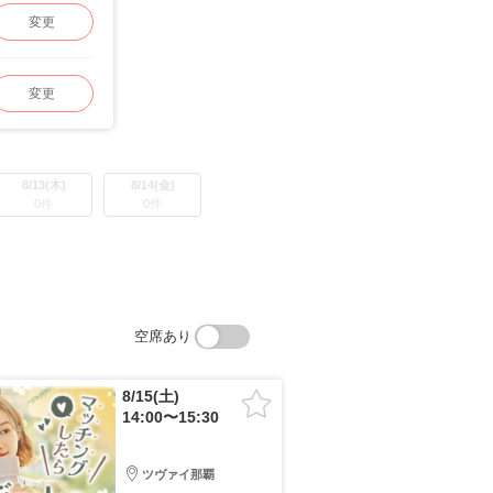
変更
変更
8/13(木)
8/14(金)
0件
0件
空席あり
8/15(土)
14:00〜15:30
ツヴァイ那覇