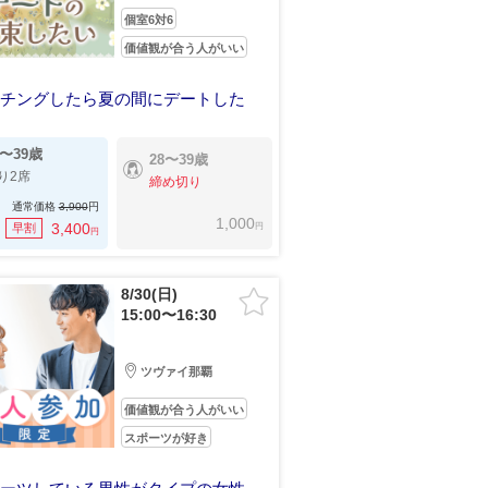
個室6対6
価値観が合う人がいい
ッチングしたら夏の間にデートした
な連絡など恋人を不安にさせない男女
0〜39歳
28〜39歳
り2席
締め切り
通常価格
3,900
円
1,000
円
3,400
早割
円
8/30(日)
15:00〜16:30
ツヴァイ那覇
価値観が合う人がいい
スポーツが好き