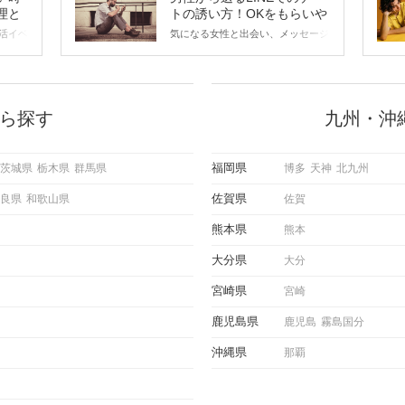
理と
トの誘い方！OKをもらいや
すいメッセージのコツは？
活イベ
気になる女性と出会い、メッセージ
会の場
のやり取りを続けてく中で「この人
に出す
いいな」と感じたら、次はデートに
ローチ
誘いたくなるもの。 しかし、中に
 これ
は「どう誘ったらいいの？」とお困
ようと
りの男性もいらっしゃるのではない
ら探す
九州・沖
求めて
でしょうか。 そこで今回は、男性
し、正
から女性へ送るLINEでのデートの
重要。
誘い方のコツをご紹介します。例文
福岡県
茨城県
栃木県
群馬県
博多
天神
北九州
けて欲
も混じえながら解説するので、ぜひ
理を詳
参考にしてください。
佐賀県
良県
和歌山県
佐賀
トで実
にどの
熊本県
熊本
ご紹介
大分県
大分
宮崎県
宮崎
鹿児島県
鹿児島
霧島国分
沖縄県
那覇