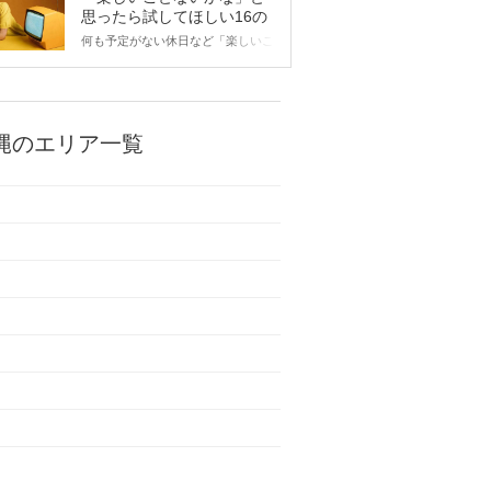
思ったら試してほしい16の
こと
何も予定がない休日など「楽しいこ
とないかな…」と感じたことがある
人もいるのでは？ 日常が退屈に感
じるなら、いますぐ楽しいことを始
めましょう！ いますぐ楽しい気分
になれる対処法から、恋愛・自分磨
縄のエリア一覧
き・趣味などジャンル別の楽しいこ
とまで、16の楽しいことアイデア
を集めました♪ いままさに楽しいこ
とを探している方は必見です。