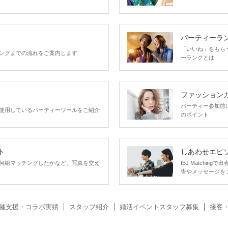
パーティーラ
「いいね」をもらうほ
ングまでの流れをご案内します
ーランクとは
ファッション
パーティー参加前
使用しているパーティーツールをご紹介
のポイント
ト
しあわせエピ
何組マッチングしたかなど、写真を交え
IBJ Matchi
告やメッセージを
催支援・コラボ実績
スタッフ紹介
婚活イベントスタッフ募集
接客