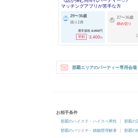
《話が弾む同年代パーティー♡》
マッチングアプリが苦手な方
29〜36歳
27〜36歳
残り2席
締め切り
通常価格
3,900
円
1
3,400
早割
円
那覇エリアのパーティー専用会場
お相手条件
ツヴァイ那覇
那覇のハイステ・ハイスぺ男性
那覇の
人柄重視の出会いで高マッチング率♪
那覇のバツイチ・婚姻歴理解者
那覇の