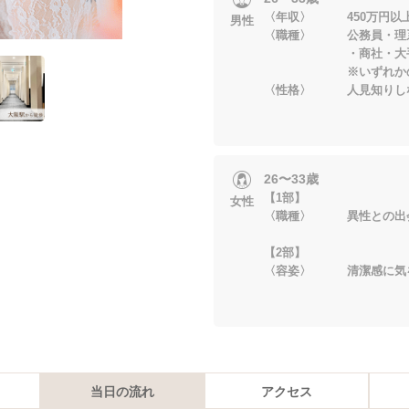
〈年収〉 450万円以
男性
〈職種〉 公務員・理
・商社・大手企業
※いずれかの職種
〈性格〉 人見知りし
26〜33歳
【1部】
女性
〈職種〉 異性との出
【2部
〈容姿〉 清潔感に気
当日の流れ
アクセス