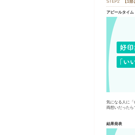
STEP2
【1部
アピールタイム
気になる人に「
両想いだったら
結果発表