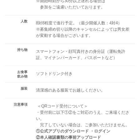
※開始時刻から30分以上遅れる場合は
参加をご遠慮いただいております。
人数
8対8程度で進行予定。（最少開催人数：4対4）
※募集締め切り以降のキャンセルによっては男女差
が変動する場合がございます。
持ち物
スマートフォン・顔写真付きの身分証（運転免許
証、マイナンバーカード、パスポートなど）
お食事
ソフトドリンク付き
飲み物
服装
清潔感のある服装でお越しください。
注意事項
＜QRコード受付について＞
・受付前に以下①②をご対応のうえ、ご来場くださ
い。
完了していない場合は、ご参加いただけません。
①公式アプリのダウンロード ・ログイン
②本人確認書類の事前アップロード