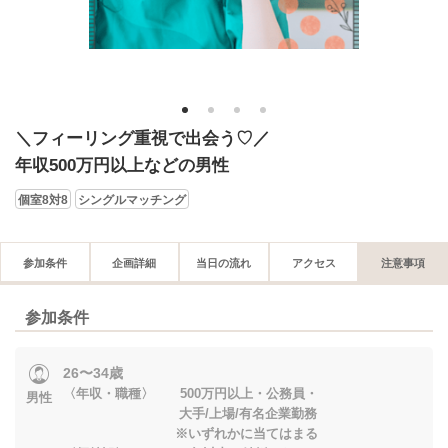
1
2
3
4
＼フィーリング重視で出会う♡／
年収500万円以上などの男性
個室8対8
シングルマッチング
参加条件
企画詳細
当日の流れ
アクセス
注意事項
参加条件
26〜34歳
〈年収・職種〉 500万円以上・公務員・
男性
大手/上場/有名企業勤務
※いずれかに当てはまる