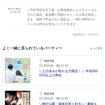
キャンセル
ご予約手続き完了後、お客様都合によりキャンセル
について
された場合、参加費と同額のキャンセル料が発生し
ます。無料で申込された場合は、一律1,000円のキ
ャンセル料をお支払いいただきます。
掲載開始日：2026/3/25
よく一緒に見られているパーティー
もっと見る
梅田4階
8/11(火・祝) 11:15
＼土日休みが取れる方限定！／ 年収500
万円以上の男性
梅田4階
8/11(火・祝) 11:45
＼神社仏閣・御朱印巡り好き♪／ 趣味を