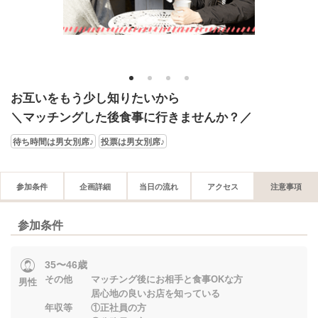
1
2
3
4
お互いをもう少し知りたいから
＼マッチングした後食事に行きませんか？／
待ち時間は男女別席♪
投票は男女別席♪
参加条件
企画詳細
当日の流れ
アクセス
注意事項
参加条件
35〜46歳
その他 マッチング後にお相手と食事OKな方
男性
居心地の良いお店を知っている
年収等 ①正社員の方