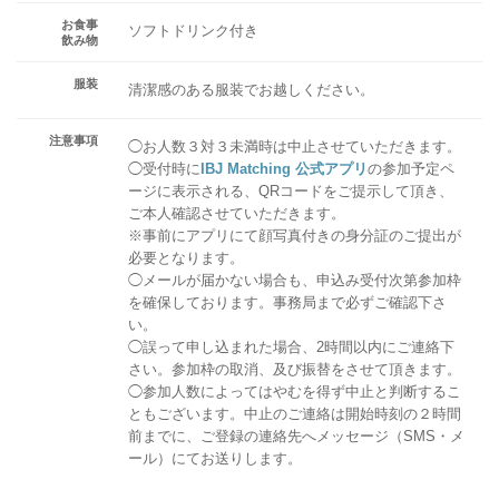
お食事
ソフトドリンク付き
飲み物
服装
清潔感のある服装でお越しください。
注意事項
◯お人数３対３未満時は中止させていただきます。
◯受付時に
IBJ Matching 公式アプリ
の参加予定ペ
ージに表示される、QRコードをご提示して頂き、
ご本人確認させていただきます。
※事前にアプリにて顔写真付きの身分証のご提出が
必要となります。
◯メールが届かない場合も、申込み受付次第参加枠
を確保しております。事務局まで必ずご確認下さ
い。
◯誤って申し込まれた場合、2時間以内にご連絡下
さい。参加枠の取消、及び振替をさせて頂きます。
◯参加人数によってはやむを得ず中止と判断するこ
ともございます。中止のご連絡は開始時刻の２時間
前までに、ご登録の連絡先へメッセージ（SMS・メ
ール）にてお送りします。