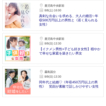
鹿児島中央駅前
8/8(土) 16:00
真剣な出会いを求める、大人の婚活✨年
収500万円以上の男性と《若く見られる
女性》
鹿児島中央駅前
8/9(日) 13:30
【イクメン男性×子ども好き女性】穏やか
で幸せな家庭を築きたい男女
霧島国分
8/9(日) 13:30
同年代と結婚♡《年収450万円以上の男
性》 笑顔が素敵で話しかけやすい女性