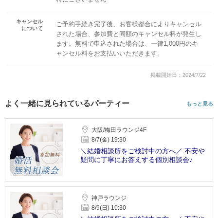
キャンセル
ご予約手続き完了後、お客様都合によりキャンセル
について
された場合、参加費と同額のキャンセル料が発生し
ます。無料で申込された場合は、一律1,000円のキ
ャンセル料をお支払いいただきます。
掲載開始日：2024/7/22
よく一緒に見られているパーティー
もっと見る
大阪/梅田ラウンジ4F
8/7(金) 19:30
＼結婚相談所をご検討中の方へ／ 不安や
疑問に丁寧にお答えする個別相談会♪
神戸ラウンジ
8/9(日) 10:30