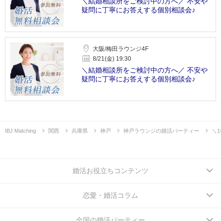
＼結婚相談所をご検討中の方へ／ 不安や
疑問に丁寧にお答えする個別相談会♪
大阪/梅田ラウンジ4F
8/21(金) 19:30
＼結婚相談所をご検討中の方へ／ 不安や
疑問に丁寧にお答えする個別相談会♪
IBJ Matching
関西
兵庫県
神戸
神戸ラウンジの婚活パーティー
＼
婚活お役立ちコンテンツ
恋愛・婚活コラム
全国の婚活パーティー