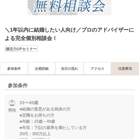
＼1年以内に結婚したい人向け／プロのアドバイザーに
よる完全個別相談会！
婚活力UPセミナー
参加条件
企画詳細
当日の流れ
アクセス
注意事項
参加条件
25〜49歳
■結婚の意思がある独身の方
男性
■定職をお持ちの方
■年齢：25歳～49歳
■年収：下記の基準を満たしている方
20代：300万以上