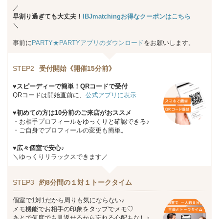
／
早割り過ぎても大丈夫！
IBJmatchingお得なクーポンはこちら
＼
事前に
PARTY★PARTYアプリのダウンロード
をお願いします。
STEP2
受付開始《開催15分前》
♥スピーディーで簡単！QRコードで受付
QRコードは開始直前に、
公式アプリに表示
♥初めての方は10分前のご来店がおススメ
・お相手プロフィールをゆっくりと確認できる♪
・ご自身でプロフィールの変更も簡単。
♥広々個室で安心♪
＼ゆっくりリラックスできます／
STEP3
約8分間の１対１トークタイム
個室で1対1だから周りも気にならない♪
メモ機能でお相手の印象をタップでメモ♡
あとで何度でも見返せるから忘れる心配もなし♪