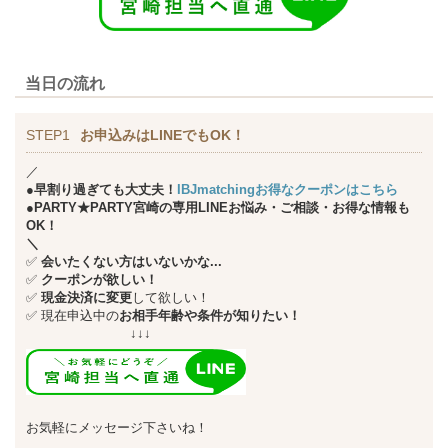
当日の流れ
STEP1
お申込みはLINEでもOK！
／
●早割り過ぎても大丈夫！
IBJmatchingお得なクーポンはこちら
●PARTY★PARTY宮崎の専用LINEお悩み・ご相談・お得な情報も
OK！
＼
✅
会いたくない方はいないかな...
✅
クーポンが欲しい！
✅
現金決済に変更
して欲しい！
✅
現在申込中の
お相手年齢や条件が知りたい！
↓↓↓
お気軽にメッセージ下さいね！