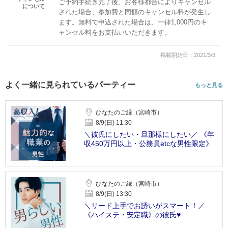
ご予約手続き完了後、お客様都合によりキャンセル
について
された場合、参加費と同額のキャンセル料が発生し
ます。無料で申込された場合は、一律1,000円のキ
ャンセル料をお支払いいただきます。
掲載開始日：2021/3/3
よく一緒に見られているパーティー
もっと見る
ひなたのご縁（宮崎市）
8/9(日) 11:30
＼彼氏にしたい・旦那様にしたい／ 《年
収450万円以上・公務員etcな男性限定》
ひなたのご縁（宮崎市）
8/9(日) 13:30
＼リード上手でお誘いがスマート！／
《ハイステ・安定職》の彼氏♥