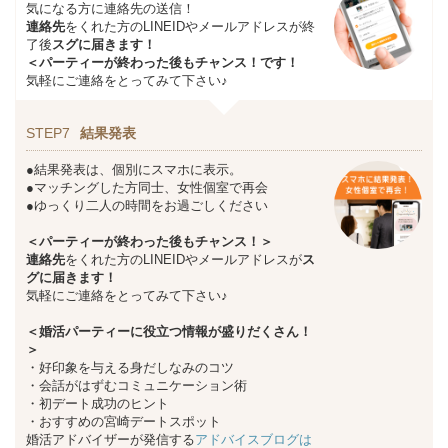
気になる方に連絡先の送信！
連絡先
をくれた方のLINEIDやメールアドレスが終
了後
スグに届きます！
＜パーティーが終わった後もチャンス！です！
気軽にご連絡をとってみて下さい♪
STEP7
結果発表
●結果発表は、個別にスマホに表示。
●マッチングした方同士、女性個室で再会
●ゆっくり二人の時間をお過ごしください
＜パーティーが終わった後もチャンス！＞
連絡先
をくれた方のLINEIDやメールアドレスが
ス
グに届きます！
気軽にご連絡をとってみて下さい♪
＜婚活パーティーに役立つ情報が盛りだくさん！
＞
・好印象を与える身だしなみのコツ
・会話がはずむコミュニケーション術
・初デート成功のヒント
・おすすめの宮崎デートスポット
婚活アドバイザーが発信する
アドバイスブログは