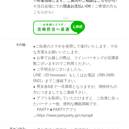
※
即返信致します。ご質問やご相談はこちらから♪
※当日会場にての
現金お支払いOK
！ご希望の方も
こちらから♪
↓↓↓
その他
●ご自身のスマホを使用して進行いたします。十分
な充電をお願いいたします。
● お車でお越しの際は、コインパーキングが近隣多
数ございますのでご利用ください。
● ご不明点がございましたら、
LINE（ID:houseaoi）もしくはお電話（080-3485-
0501）までご連絡下さい。
● 男女各8名で一旦満席となりますが、増枠待ちの
方につきましてもご連絡下さい。
● アプリを取得していただけますと、ご自身に合っ
たパーティー他、便利な機能満載です。
PARTY★PARTYアプリ
→https://www.partyparty.jp/cmp/apli
キャンセル