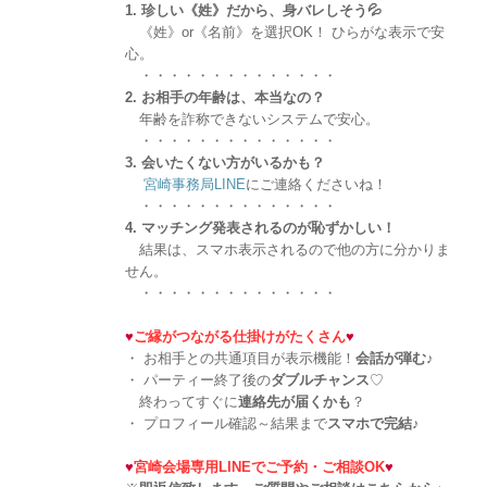
1. 珍しい《姓》だから、身バレしそう💦
《姓》or《名前》を選択OK！ ひらがな表示で安
心。
・・・・・・・・・・・・・・
2. お相手の年齢は、本当なの？
年齢を詐称できないシステムで安心。
・・・・・・・・・・・・・・
3. 会いたくない方がいるかも？
宮崎事務局LINE
にご連絡くださいね！
・・・・・・・・・・・・・・
4. マッチング発表されるのが恥ずかしい！
結果は、スマホ表示されるので他の方に分かりま
せん。
・・・・・・・・・・・・・・
♥
ご縁がつながる仕掛けがたくさん
♥
・ お相手との共通項目が表示機能！
会話が弾む
♪
・ パーティー終了後の
ダブルチャンス
♡
終わってすぐに
連絡先が届くかも
？
・ プロフィール確認～結果まで
スマホで完結
♪
♥
宮崎会場専用LINEでご予約・ご相談OK
♥