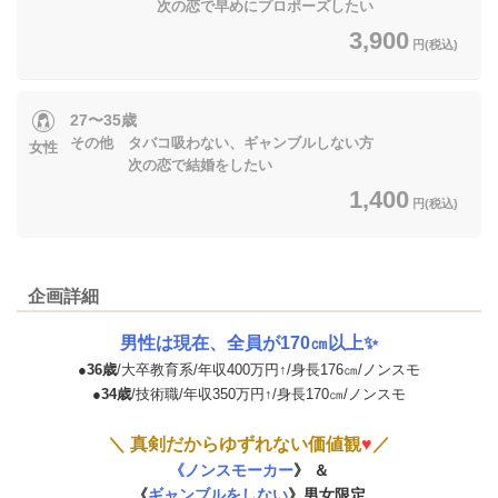
次の恋で早めにプロポーズしたい
3,900
円(税込)
27〜35歳
その他 タバコ吸わない、ギャンブルしない方
女性
次の恋で結婚をしたい
1,400
円(税込)
企画詳細
男性は現在、全員が170㎝以上✨
●
36歳
/大卒教育系/年収400万円↑/身長176㎝/ノンスモ
●
34歳
/技術職/年収350万円↑/身長170㎝/ノンスモ
＼ 真剣だからゆずれない価値観
♥
／
《ノンスモーカー
》
＆
《
ギャンブルをしない
》男女限定