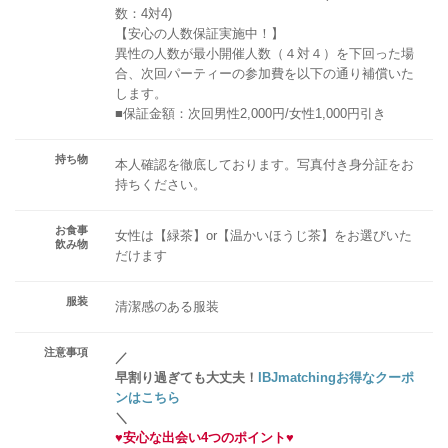
数：4対4)
【安心の人数保証実施中！】
異性の人数が最小開催人数（４対４）を下回った場
合、次回パーティーの参加費を以下の通り補償いた
します。
■保証金額：次回男性2,000円/女性1,000円引き
持ち物
本人確認を徹底しております。写真付き身分証をお
持ちください。
お食事
女性は【緑茶】or【温かいほうじ茶】をお選びいた
飲み物
だけます
服装
清潔感のある服装
注意事項
／
早割り過ぎても大丈夫！
IBJmatchingお得なクーポ
ンはこちら
＼
♥
安心な出会い4つのポイント
♥