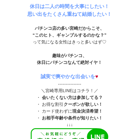
休日は二人の時間を大事にしたい！
思い出をたくさん重ねて結婚したい！
パチンコ店の多い宮崎だからこそ、
“このヒト、ギャンブルするのかな？”
って気になる女性はきっと多いはず♡
趣味がパチンコ、
休日にパチンコなんて絶対イヤ！
誠実で爽やかな出会いを
♥
---------------
＼宮崎専用LINEはコチラ！／
・
会いたくない方は参加してる？
・ お得な割引
クーポンが欲しい！
・ カード使わずに
現金決済希望！
・
お相手年齢や条件が知りたい！
↓↓↓