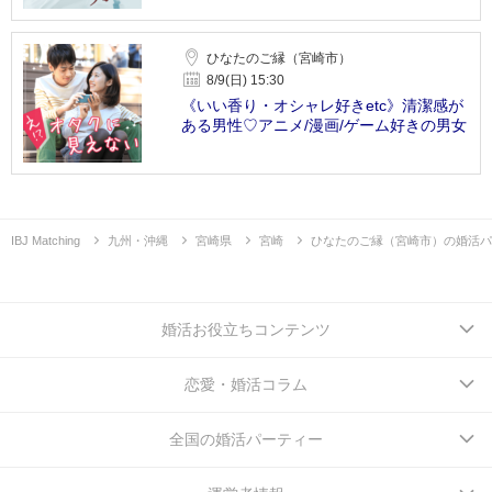
ひなたのご縁（宮崎市）
8/9(日) 15:30
《いい香り・オシャレ好きetc》清潔感が
ある男性♡アニメ/漫画/ゲーム好きの男女
IBJ Matching
九州・沖縄
宮崎県
宮崎
ひなたのご縁（宮崎市）の婚活パ
婚活お役立ちコンテンツ
恋愛・婚活コラム
全国の婚活パーティー