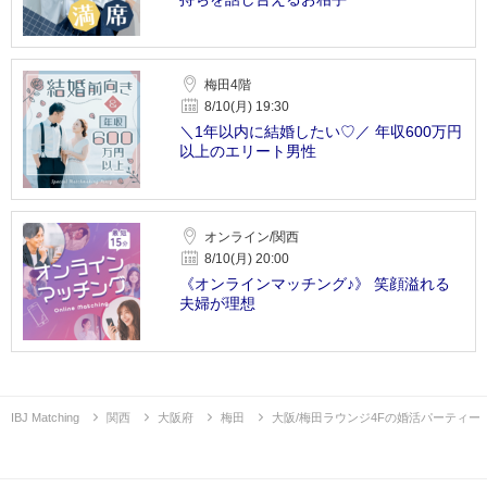
梅田4階
8/10(月) 19:30
＼1年以内に結婚したい♡／ 年収600万円
以上のエリート男性
オンライン/関西
8/10(月) 20:00
《オンラインマッチング♪》 笑顔溢れる
夫婦が理想
IBJ Matching
関西
大阪府
梅田
大阪/梅田ラウンジ4Fの婚活パーティー