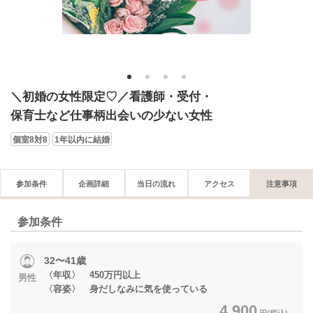
1
2
3
4
＼初婚の女性限定♡／看護師・受付・
保育士など仕事柄出会いの少ない女性
個室8対8
1年以内に結婚
参加条件
企画詳細
当日の流れ
アクセス
注意事項
参加条件
32〜41歳
〈年収〉 450万円以上
男性
〈容姿〉 身だしなみに気を使っている
4,900
円(税込)