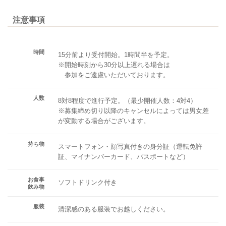
注意事項
時間
15分前より受付開始。1時間半を予定。
※開始時刻から30分以上遅れる場合は
参加をご遠慮いただいております。
人数
8対8程度で進行予定。（最少開催人数：4対4）
※募集締め切り以降のキャンセルによっては男女差
が変動する場合がございます。
持ち物
スマートフォン・顔写真付きの身分証（運転免許
証、マイナンバーカード、パスポートなど）
お食事
ソフトドリンク付き
飲み物
服装
清潔感のある服装でお越しください。