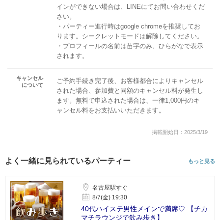
インができない場合は、LINEにてお問い合わせくだ
さい。
・パーティー進行時はgoogle chromeを推奨してお
ります。シークレットモードは解除してください。
・プロフィールの名前は苗字のみ、ひらがなで表示
されます。
キャンセル
ご予約手続き完了後、お客様都合によりキャンセル
について
された場合、参加費と同額のキャンセル料が発生し
ます。無料で申込された場合は、一律1,000円のキ
ャンセル料をお支払いいただきます。
掲載開始日：2025/3/19
よく一緒に見られているパーティー
もっと見る
名古屋駅すぐ
8/7(金) 19:30
40代ハイステ男性メインで満席♡ 【チカ
マチラウンジで飲み歩き】