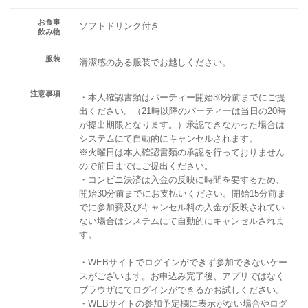
お食事
ソフトドリンク付き
飲み物
服装
清潔感のある服装でお越しください。
注意事項
・本人確認書類はパーティー開始30分前までにご提
出ください。（21時以降のパーティーは当日の20時
が提出期限となります。）承認できなかった場合は
システムにて自動的にキャンセルされます。
※火曜日は本人確認書類の承認を行っておりません
ので前日までにご提出ください。
・コンビニ決済は入金の反映に時間を要するため、
開始30分前までにお支払いください。開始15分前ま
でに参加費及びキャンセル料の入金が反映されてい
ない場合はシステムにて自動的にキャンセルされま
す。
・WEBサイトでログインができず参加できないケー
スがございます。お申込み完了後、アプリではなく
ブラウザにてログインができるかお試しください。
・WEBサイトの参加予定欄に表示がない場合やログ