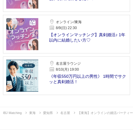
オンライン/東海
8/9(日) 22:30
【オンラインマッチング】真剣婚活♪ 1年
以内に結婚したい方♡
名古屋ラウンジ
8/10(月) 19:00
《年収550万円以上の男性》 1時間でサク
ッと真剣婚活！
IBJ Matching
東海
愛知県
名古屋
【東海】オンラインの婚活パーティー