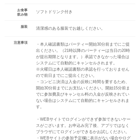
お食事
ソフトドリンク付き
飲み物
服装
清潔感のある服装でお越しください。
注意事項
・本人確認書類はパーティー開始30分前までにご提
出ください。（21時以降のパーティーは当日の20時
が提出期限となります。）承認できなかった場合は
システムにて自動的にキャンセルされます。
※火曜日は本人確認書類の承認を行っておりません
ので前日までにご提出ください。
・コンビニ決済は入金の反映に時間を要するため、
開始30分前までにお支払いください。開始15分前ま
でに参加費及びキャンセル料の入金が反映されてい
ない場合はシステムにて自動的にキャンセルされま
す。
・WEBサイトでログインができず参加できないケー
スがございます。お申込み完了後、アプリではなく
ブラウザにてログインができるかお試しください。
・WEBサイトの参加予定欄に表示がない場合やログ