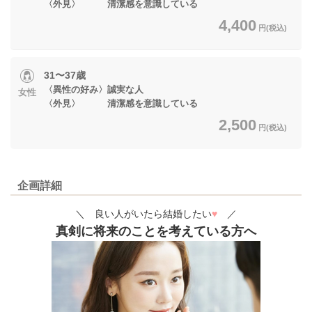
〈外見〉 清潔感を意識している
4,400
円(税込)
31〜37歳
〈異性の好み〉誠実な人
女性
〈外見〉 清潔感を意識している
2,500
円(税込)
企画詳細
＼ 良い人がいたら結婚したい
♥
／
真剣に将来のことを考えている方へ