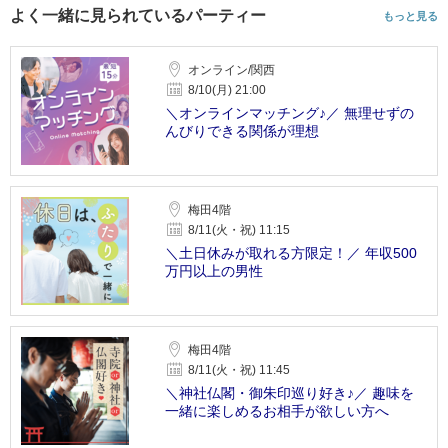
よく一緒に見られているパーティー
もっと見る
オンライン/関西
8/10(月) 21:00
＼オンラインマッチング♪／ 無理せずの
んびりできる関係が理想
梅田4階
8/11(火・祝) 11:15
＼土日休みが取れる方限定！／ 年収500
万円以上の男性
梅田4階
8/11(火・祝) 11:45
＼神社仏閣・御朱印巡り好き♪／ 趣味を
一緒に楽しめるお相手が欲しい方へ