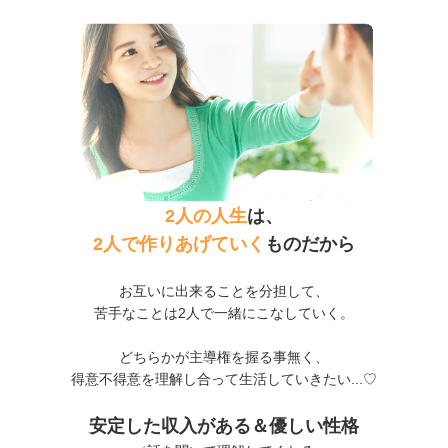
2人の人生
は、
2人で作りあげていく
ものだから
お互いに出来ることを分担して、
苦手なことは2人で一緒にこなしていく。
どちらかが主導権を握る事無く、
得意不得意を理解し合って生活していきたい...♡
安定した収入がある＆優しい性格