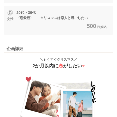
20代・30代
〈恋愛観〉 クリスマスは恋人と過ごしたい
女性
500
円(税込)
企画詳細
＼もうすぐクリスマス／
2か月以内に
恋
がしたい
♥