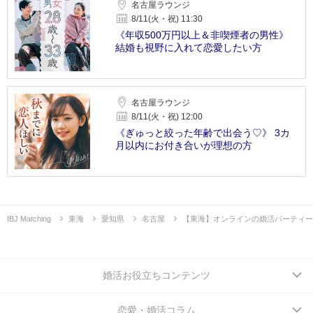
名古屋ラウンジ
8/11(火・祝) 11:30
《年収500万円以上＆非喫煙者の男性》
結婚も視野に入れて恋愛したい方
名古屋ラウンジ
8/11(火・祝) 12:00
《ぎゅっと絞った年齢で出会う♡》 3カ
月以内にお付き合いが理想の方
IBJ Matching
東海
愛知県
名古屋
【東海】オンラインの婚活パーティー
婚活お役立ちコンテンツ
恋愛・婚活コラム