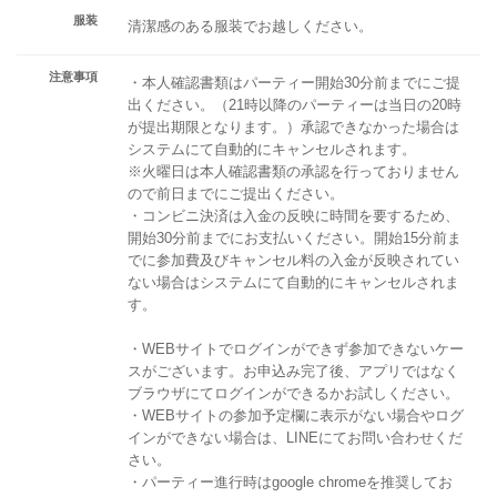
服装
清潔感のある服装でお越しください。
注意事項
・本人確認書類はパーティー開始30分前までにご提
出ください。（21時以降のパーティーは当日の20時
が提出期限となります。）承認できなかった場合は
システムにて自動的にキャンセルされます。
※火曜日は本人確認書類の承認を行っておりません
ので前日までにご提出ください。
・コンビニ決済は入金の反映に時間を要するため、
開始30分前までにお支払いください。開始15分前ま
でに参加費及びキャンセル料の入金が反映されてい
ない場合はシステムにて自動的にキャンセルされま
す。
・WEBサイトでログインができず参加できないケー
スがございます。お申込み完了後、アプリではなく
ブラウザにてログインができるかお試しください。
・WEBサイトの参加予定欄に表示がない場合やログ
インができない場合は、LINEにてお問い合わせくだ
さい。
・パーティー進行時はgoogle chromeを推奨してお