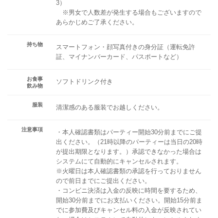
3）
※男女で人数差が発生する場合もございますので
あらかじめご了承ください。
持ち物
スマートフォン・顔写真付きの身分証（運転免許
証、マイナンバーカード、パスポートなど）
お食事
ソフトドリンク付き
飲み物
服装
清潔感のある服装でお越しください。
注意事項
・本人確認書類はパーティー開始30分前までにご提
出ください。（21時以降のパーティーは当日の20時
が提出期限となります。）承認できなかった場合は
システムにて自動的にキャンセルされます。
※火曜日は本人確認書類の承認を行っておりません
ので前日までにご提出ください。
・コンビニ決済は入金の反映に時間を要するため、
開始30分前までにお支払いください。開始15分前ま
でに参加費及びキャンセル料の入金が反映されてい