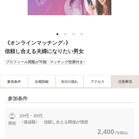
1
2
3
4
《オンラインマッチング♪》
信頼し合える夫婦になりたい男女
プロフィール閲覧が可能
マッチング投票付き♪
参加条件
企画詳細
当日の流れ
アクセス
注意事項
参加条件
20代・30代
〈価値観〉 信頼し合える関係が理想
男性
2,400
円(税込)