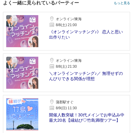
よく一緒に見られているパーティー
もっと見る
オンライン/東海
8/8(土) 21:00
《オンラインマッチング♪》 恋人と思い
出作りたい
オンライン/東海
8/8(土) 21:30
＼オンラインマッチング♪／ 無理せずの
んびりできる関係が理想
蒲郡駅すぐ
8/9(日) 11:30
開催人数突破！30代メインでお申込み中
最大20名【縁結び♡竹島満喫ツアー】