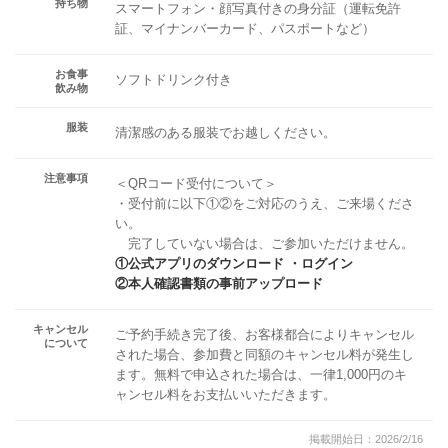
持ち物
スマートフォン・顔写真付きの身分証（運転免許
証、マイナンバーカード、パスポートなど）
お食事
ソフトドリンク付き
飲み物
服装
清潔感のある服装でお越しください。
注意事項
＜QRコード受付について＞
・受付前に以下①②をご対応のうえ、ご来場くださ
い。
完了していない場合は、ご参加いただけません。
①公式アプリのダウンロード ・ログイン
②本人確認書類の事前アップロード
キャンセル
ご予約手続き完了後、お客様都合によりキャンセル
について
された場合、参加費と同額のキャンセル料が発生し
ます。無料で申込された場合は、一律1,000円のキ
ャンセル料をお支払いいただきます。
掲載開始日：2026/2/16