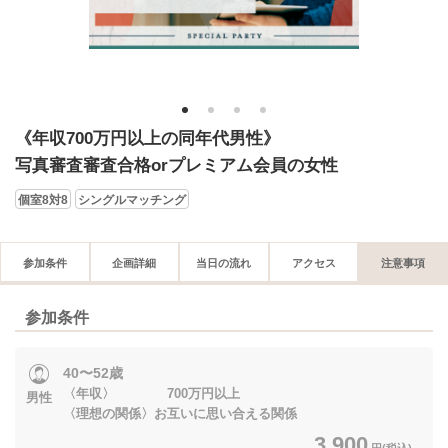
1
2
3
4
《年収700万円以上の同年代男性》
写真審査審査合格orプレミアム会員の女性
個室8対8
シングルマッチング
参加条件
企画詳細
当日の流れ
アクセス
注意事項
参加条件
40〜52歳
〈年収〉 700万円以上
男性
〈理想の関係〉お互いに思い合える関係
3,900
円(税込)