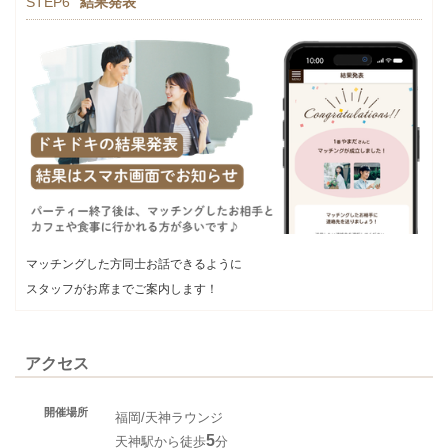
STEP6
結果発表
マッチングした方同士お話できるように
スタッフがお席までご案内します！
アクセス
開催場所
福岡/天神ラウンジ
5
天神駅から徒歩
分