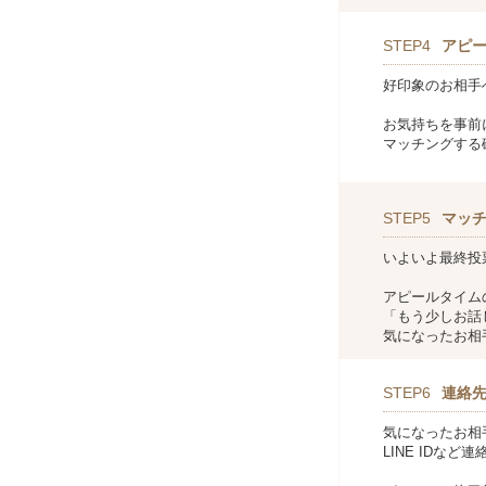
STEP4
アピ
好印象のお相手
お気持ちを事前
マッチングする
STEP5
マッ
いよいよ最終投
アピールタイム
「もう少しお話
気になったお相
STEP6
連絡
気になったお相
LINE IDな