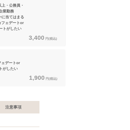
以上・公務員・
業勤務
てはまる
フェデートor
がしたい
3,400
円(税込)
ェデートor
したい
1,900
円(税込)
注意事項