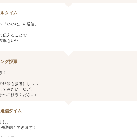
ールタイム
へ「いいね」を送信。
に伝えることで
確率もUP♪
チング投票
票！
の結果も参考にしつつ
してみたい」など、
手へご投票ください♪
先送信タイム
手に、
ど連絡先送信もできます！