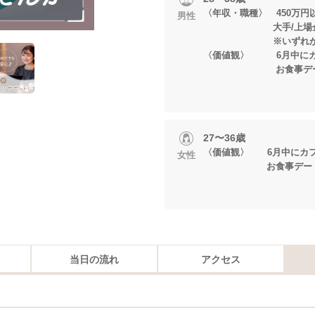
〈年収・職種〉 450万円
男性
大手/上場企
※いずれかに当
〈価値観〉 6月中にカ
お食事デート
27〜36歳
〈価値観〉 6月中にカフ
女性
お食事デートが
当日の流れ
アクセス