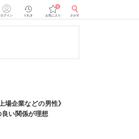
0
ログイン
りれき
お気に入り
さがす
・上場企業などの男性》
の良い関係が理想