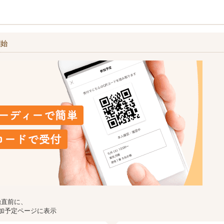
開始
始直前に、
加予定ページに表示