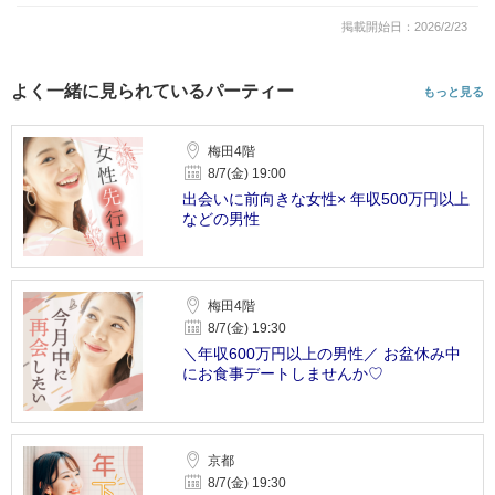
掲載開始日：2026/2/23
よく一緒に見られているパーティー
もっと見る
梅田4階
8/7(金) 19:00
出会いに前向きな女性× 年収500万円以上
などの男性
梅田4階
8/7(金) 19:30
＼年収600万円以上の男性／ お盆休み中
にお食事デートしませんか♡
京都
8/7(金) 19:30