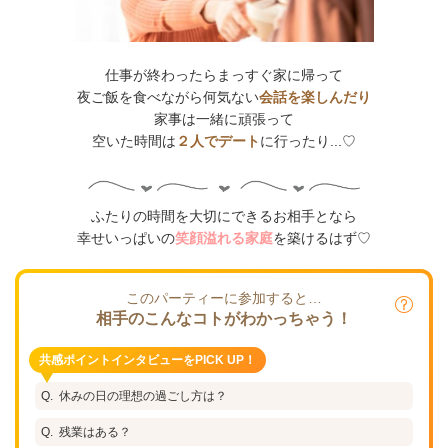
仕事が終わったらまっすぐ家に帰って
夜ご飯を食べながら何気ない
会話を楽しんだり
家事は一緒に頑張って
空いた時間は
２人でデート
に行ったり...♡
ふたりの時間を大切にできるお相手となら
幸せいっぱいの
笑顔溢れる家庭
を築けるはず♡
このパーティーに参加すると…
相手のこんなコトがわかっちゃう！
共感ポイントインタビューをPICK UP！
休みの日の理想の過ごし方は？
残業はある？