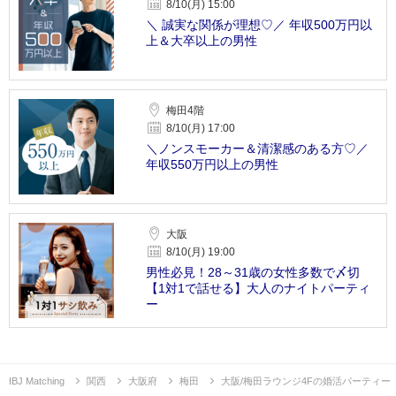
8/10(月) 15:00
＼ 誠実な関係が理想♡／ 年収500万円以
上＆大卒以上の男性
梅田4階
8/10(月) 17:00
＼ノンスモーカー＆清潔感のある方♡／
年収550万円以上の男性
大阪
8/10(月) 19:00
男性必見！28～31歳の女性多数で〆切
【1対1で話せる】大人のナイトパーティ
ー
IBJ Matching
関西
大阪府
梅田
大阪/梅田ラウンジ4Fの婚活パーティー