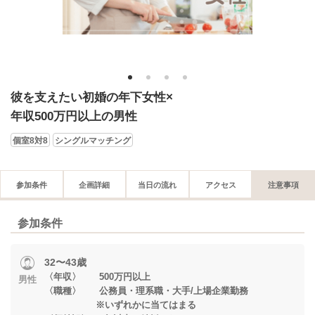
1
2
3
4
彼を支えたい初婚の年下女性×
年収500万円以上の男性
個室8対8
シングルマッチング
参加条件
企画詳細
当日の流れ
アクセス
注意事項
参加条件
32〜43歳
〈年収〉 500万円以上
男性
〈職種〉 公務員・理系職・大手/上場企業勤務
※いずれかに当てはまる