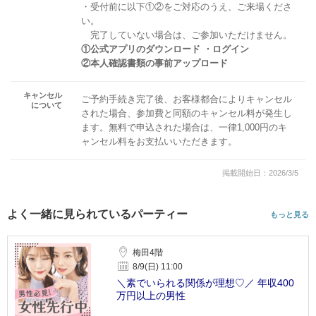
・受付前に以下①②をご対応のうえ、ご来場くださ
い。
完了していない場合は、ご参加いただけません。
①公式アプリのダウンロード ・ログイン
②本人確認書類の事前アップロード
キャンセル
ご予約手続き完了後、お客様都合によりキャンセル
について
された場合、参加費と同額のキャンセル料が発生し
ます。無料で申込された場合は、一律1,000円のキ
ャンセル料をお支払いいただきます。
掲載開始日：2026/3/5
よく一緒に見られているパーティー
もっと見る
梅田4階
8/9(日) 11:00
＼素でいられる関係が理想♡／ 年収400
万円以上の男性