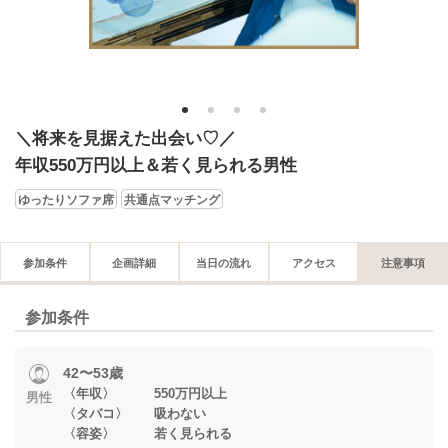
1
2
3
4
＼将来を見据えた出会い♡／
年収550万円以上＆若く見られる男性
ゆったりソファ席
共通点マッチング
参加条件
企画詳細
当日の流れ
アクセス
注意事項
参加条件
42〜53歳
〈年収〉 550万円以上
男性
〈タバコ〉 吸わない
〈容姿〉 若く見られる