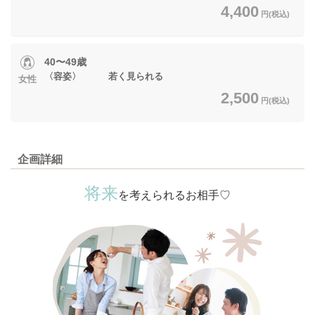
4,400
円(税込)
40〜49歳
〈容姿〉 若く見られる
女性
2,500
円(税込)
企画詳細
将来
を考えられるお相手♡