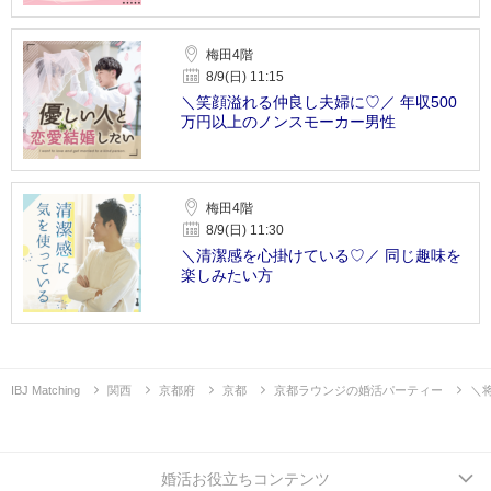
梅田4階
8/9(日) 11:15
＼笑顔溢れる仲良し夫婦に♡／ 年収500
万円以上のノンスモーカー男性
梅田4階
8/9(日) 11:30
＼清潔感を心掛けている♡／ 同じ趣味を
楽しみたい方
IBJ Matching
関西
京都府
京都
京都ラウンジの婚活パーティー
＼
婚活お役立ちコンテンツ