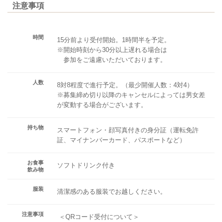
注意事項
時間
15分前より受付開始。1時間半を予定。
※開始時刻から30分以上遅れる場合は
参加をご遠慮いただいております。
人数
8対8程度で進行予定。（最少開催人数：4対4）
※募集締め切り以降のキャンセルによっては男女差
が変動する場合がございます。
持ち物
スマートフォン・顔写真付きの身分証（運転免許
証、マイナンバーカード、パスポートなど）
お食事
ソフトドリンク付き
飲み物
服装
清潔感のある服装でお越しください。
注意事項
＜QRコード受付について＞