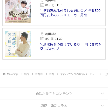
梅田4階
8/9(日) 11:15
＼笑顔溢れる仲良し夫婦に♡／ 年収500
万円以上のノンスモーカー男性
梅田4階
8/9(日) 11:30
＼清潔感を心掛けている♡／ 同じ趣味を
楽しみたい方
IBJ Matching
関西
京都府
京都
京都ラウンジの婚活パーティー
＼
婚活お役立ちコンテンツ
恋愛・婚活コラム