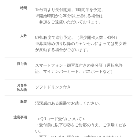
時間
15分前より受付開始。1時間半を予定。
※開始時刻から30分以上遅れる場合は
参加をご遠慮いただいております。
人数
8対8程度で進行予定。（最少開催人数：4対4）
※募集締め切り以降のキャンセルによっては男女差
が変動する場合がございます。
持ち物
スマートフォン・顔写真付きの身分証（運転免許
証、マイナンバーカード、パスポートなど）
お食事
ソフトドリンク付き
飲み物
服装
清潔感のある服装でお越しください。
注意事項
＜QRコード受付について＞
・受付前に以下①②をご対応のうえ、ご来場くださ
い。