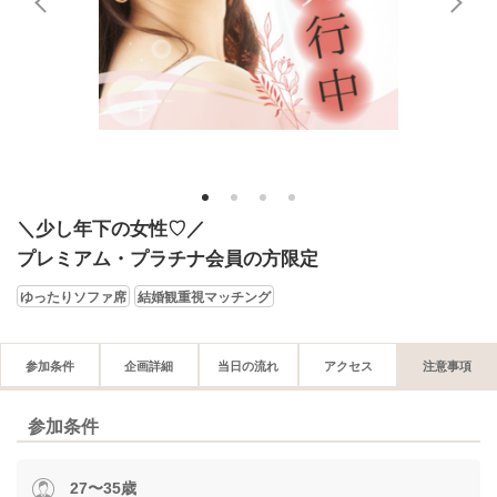
1
2
3
4
＼少し年下の女性♡／
プレミアム・プラチナ会員の方限定
ゆったりソファ席
結婚観重視マッチング
参加条件
企画詳細
当日の流れ
アクセス
注意事項
参加条件
27〜35歳