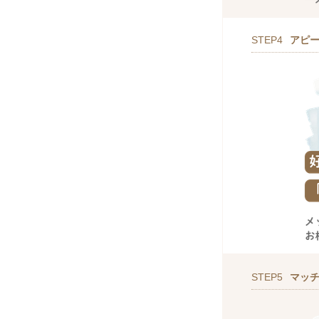
STEP4
アピ
STEP5
マッ