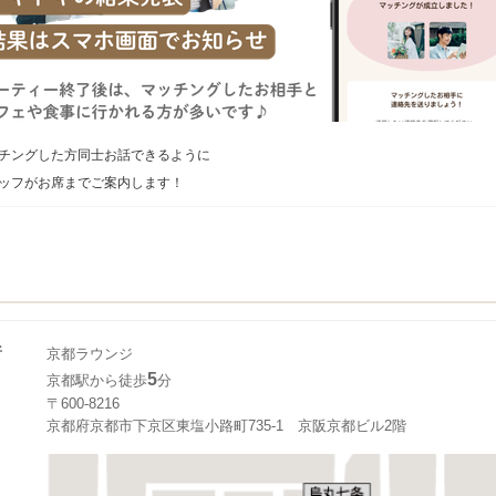
チングした方同士お話できるように
ッフがお席までご案内します！
所
京都ラウンジ
5
京都駅から徒歩
分
〒600-8216
京都府京都市下京区東塩小路町735-1 京阪京都ビル2階