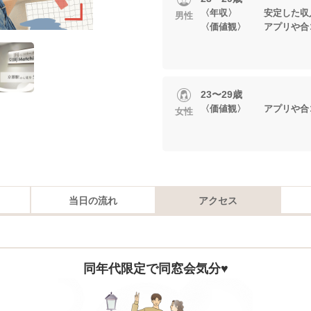
〈年収〉 安定した収
男性
〈価値観〉 アプリや合
23〜29歳
〈価値観〉 アプリや合
女性
当日の流れ
アクセス
同年代限定で同窓会気分♥