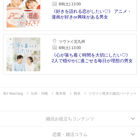
8/8(土) 13:00
《好きを語れる恋がしたい♡》 アニメ・
漫画が好きor興味がある男女
ツヴァイ北九州
8/8(土) 13:00
《心が落ち着く時間を大切にしたい♡》
2人で穏やかに過ごせる毎日が理想の男女
IBJ Matching
九州・沖縄
熊本県
熊本
ツヴァイ熊本の婚活パーティー
婚活お役立ちコンテンツ
恋愛・婚活コラム