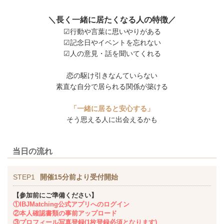
＼長く一緒に居たくなる人の特徴／
☑行動や言葉に思いやりがある
☑記念日やイベントを忘れない
☑人の意見・話を聞いてくれる
恋の駆け引きなんていらない
素直な自分で居られる関係が築ける
「一緒に居ると安心する」
そう思える人に出会えるかも
当日の流れ
STEP1
開催15分前より受付開始
【参加前にご準備ください】
①IBJMatching公式アプリへのログイン
②本人確認書類の事前アップロード
③プロフィール写真登録(1枚登録必須となります)