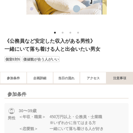
1
2
3
4
《公務員など安定した収入がある男性》
一緒にいて落ち着ける人と出会いたい男女
個室6対6
価値観が合う人がいい
参加条件
企画詳細
当日の流れ
アクセス
注意事項
参加条件
30〜39歳
＜年収・職業＞ 450万円以上・公務員・士業職
男性
※いずれかに当てはまる方
＜恋愛観＞ 一緒にいて落ち着ける人が好き