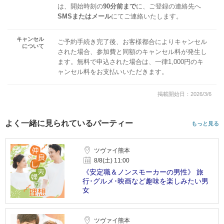
は、開始時刻の
90分前まで
に、ご登録の連絡先へ
SMSまたはメール
にてご連絡いたします。
キャンセル
ご予約手続き完了後、お客様都合によりキャンセル
について
された場合、参加費と同額のキャンセル料が発生し
ます。無料で申込された場合は、一律1,000円のキ
ャンセル料をお支払いいただきます。
掲載開始日：2026/3/6
よく一緒に見られているパーティー
もっと見る
ツヴァイ熊本
8/8(土) 11:00
《安定職＆ノンスモーカーの男性》 旅
行･グルメ･映画など趣味を楽しみたい男
女
ツヴァイ熊本