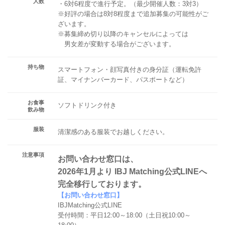
人数
・6対6程度で進行予定。（最少開催人数：3対3）
※好評の場合は8対8程度まで追加募集の可能性がご
ざいます。
※募集締め切り以降のキャンセルによっては
男女差が変動する場合がございます。
持ち物
スマートフォン・顔写真付きの身分証（運転免許
証、マイナンバーカード、パスポートなど）
お食事
ソフトドリンク付き
飲み物
服装
清潔感のある服装でお越しください。
注意事項
お問い合わせ窓口は、
2026年1月より IBJ Matching公式LINEへ
完全移行しております。
【お問い合わせ窓口】
IBJMatching公式LINE
受付時間：平日12:00～18:00（土日祝10:00～