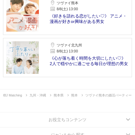
ツヴァイ熊本
8/8(土) 13:00
《好きを語れる恋がしたい♡》 アニメ・
漫画が好きor興味がある男女
ツヴァイ北九州
8/8(土) 13:00
《心が落ち着く時間を大切にしたい♡》
2人で穏やかに過ごせる毎日が理想の男女
IBJ Matching
九州・沖縄
熊本県
熊本
ツヴァイ熊本の婚活パーティー
お役立ちコンテンツ
ジャンルから探す