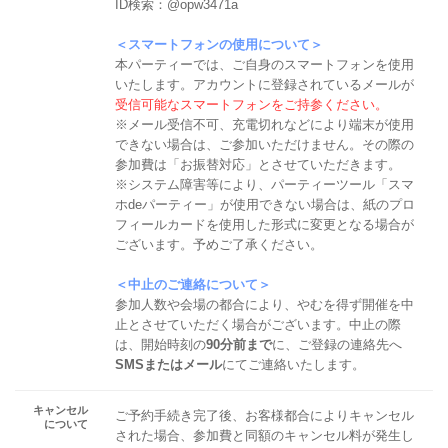
ID検索：@opw3471a
＜スマートフォンの使用について＞
本パーティーでは、ご自身のスマートフォンを使用
いたします。アカウントに登録されているメールが
受信可能なスマートフォンをご持参ください。
※メール受信不可、充電切れなどにより端末が使用
できない場合は、ご参加いただけません。その際の
参加費は「お振替対応」とさせていただきます。
※システム障害等により、パーティーツール「スマ
ホdeパーティー」が使用できない場合は、紙のプロ
フィールカードを使用した形式に変更となる場合が
ございます。予めご了承ください。
＜中止のご連絡について＞
参加人数や会場の都合により、やむを得ず開催を中
止とさせていただく場合がございます。中止の際
は、開始時刻の
90分前まで
に、ご登録の連絡先へ
SMSまたはメール
にてご連絡いたします。
キャンセル
ご予約手続き完了後、お客様都合によりキャンセル
について
された場合、参加費と同額のキャンセル料が発生し