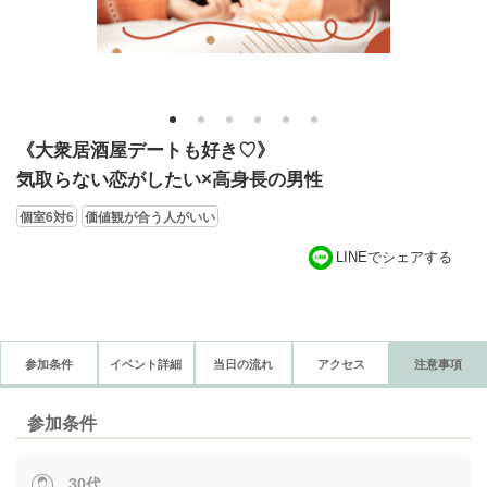
1
2
3
4
5
6
《大衆居酒屋デートも好き♡》
気取らない恋がしたい×高身長の男性
個室6対6
価値観が合う人がいい
LINEでシェアする
参加条件
イベント詳細
当日の流れ
アクセス
注意事項
参加条件
30代