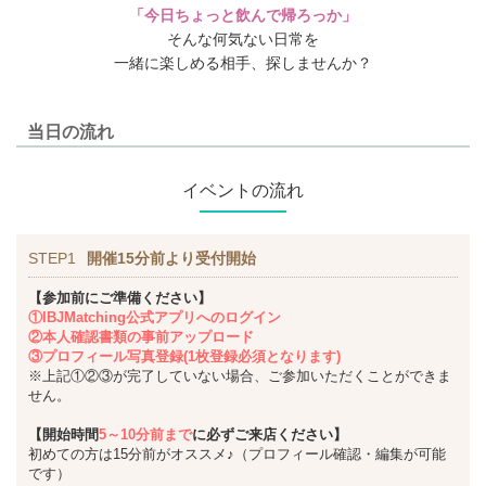
「今日ちょっと飲んで帰ろっか」
そんな何気ない日常を
一緒に楽しめる相手、探しませんか？
当日の流れ
イベントの流れ
STEP1
開催15分前より受付開始
【参加前にご準備ください】
①IBJMatching公式アプリへのログイン
②本人確認書類の事前アップロード
③プロフィール写真登録(1枚登録必須となります)
※上記①②③が完了していない場合、ご参加いただくことができま
せん。
【開始時間
5～10分前まで
に必ずご来店ください】
初めての方は15分前がオススメ♪（プロフィール確認・編集が可能
です）