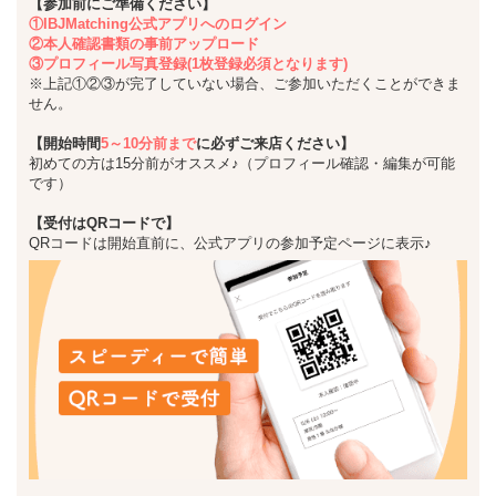
【参加前にご準備ください】
①IBJMatching公式アプリへのログイン
②本人確認書類の事前アップロード
③プロフィール写真登録(1枚登録必須となります)
※上記①②③が完了していない場合、ご参加いただくことができま
せん。
【開始時間
5～10分前まで
に必ずご来店ください】
初めての方は15分前がオススメ♪（プロフィール確認・編集が可能
です）
【受付はQRコードで】
QRコードは開始直前に、公式アプリの参加予定ページに表示♪