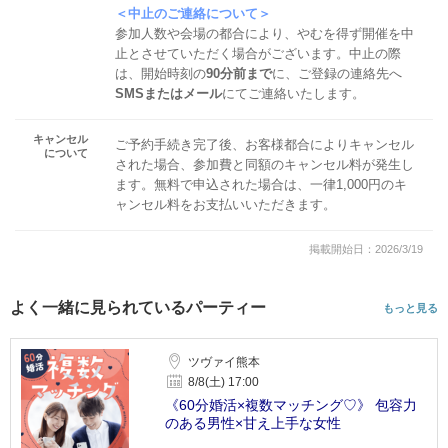
＜中止のご連絡について＞
参加人数や会場の都合により、やむを得ず開催を中
止とさせていただく場合がございます。中止の際
は、開始時刻の
90分前まで
に、ご登録の連絡先へ
SMSまたはメール
にてご連絡いたします。
キャンセル
ご予約手続き完了後、お客様都合によりキャンセル
について
された場合、参加費と同額のキャンセル料が発生し
ます。無料で申込された場合は、一律1,000円のキ
ャンセル料をお支払いいただきます。
掲載開始日：2026/3/19
よく一緒に見られているパーティー
もっと見る
ツヴァイ熊本
8/8(土) 17:00
《60分婚活×複数マッチング♡》 包容力
のある男性×甘え上手な女性