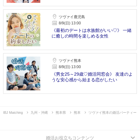
ツヴァイ鹿児島
8/9(日) 13:00
《最初のデートは水族館がいい♡》 一緒
に癒しの時間を楽しめる女性
ツヴァイ熊本
8/9(日) 13:00
《男女25～29歳♡婚活同窓会》 友達のよ
うな安心感から始まる恋がしたい
IBJ Matching
九州・沖縄
熊本県
熊本
ツヴァイ熊本の婚活パーティー
婚活お役立ちコンテンツ