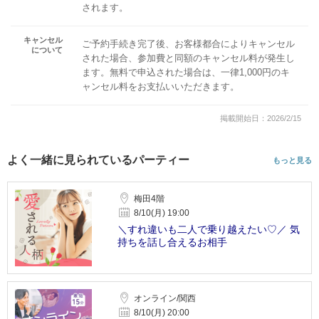
されます。
キャンセル
ご予約手続き完了後、お客様都合によりキャンセル
について
された場合、参加費と同額のキャンセル料が発生し
ます。無料で申込された場合は、一律1,000円のキ
ャンセル料をお支払いいただきます。
掲載開始日：2026/2/15
よく一緒に見られているパーティー
もっと見る
梅田4階
8/10(月) 19:00
＼すれ違いも二人で乗り越えたい♡／ 気
持ちを話し合えるお相手
オンライン/関西
8/10(月) 20:00