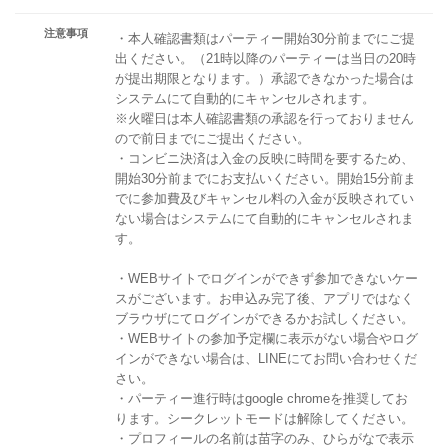
注意事項
・本人確認書類はパーティー開始30分前までにご提
出ください。（21時以降のパーティーは当日の20時
が提出期限となります。）承認できなかった場合は
システムにて自動的にキャンセルされます。
※火曜日は本人確認書類の承認を行っておりません
ので前日までにご提出ください。
・コンビニ決済は入金の反映に時間を要するため、
開始30分前までにお支払いください。開始15分前ま
でに参加費及びキャンセル料の入金が反映されてい
ない場合はシステムにて自動的にキャンセルされま
す。
・WEBサイトでログインができず参加できないケー
スがございます。お申込み完了後、アプリではなく
ブラウザにてログインができるかお試しください。
・WEBサイトの参加予定欄に表示がない場合やログ
インができない場合は、LINEにてお問い合わせくだ
さい。
・パーティー進行時はgoogle chromeを推奨してお
ります。シークレットモードは解除してください。
・プロフィールの名前は苗字のみ、ひらがなで表示