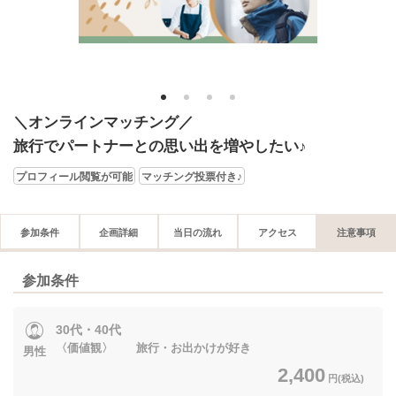
1
2
3
4
＼オンラインマッチング／
旅行でパートナーとの思い出を増やしたい♪
プロフィール閲覧が可能
マッチング投票付き♪
参加条件
企画詳細
当日の流れ
アクセス
注意事項
参加条件
30代・40代
〈価値観〉 旅行・お出かけが好き
男性
2,400
円(税込)