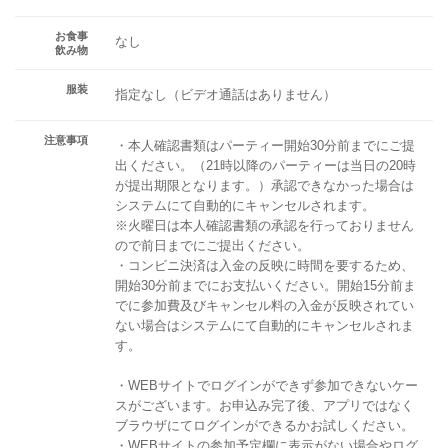
お食事
なし
飲み物
服装
指定なし（ビデオ通話はありません）
注意事項
・本人確認書類はパーティー開始30分前までにご提
出ください。（21時以降のパーティーは当日の20時
が提出期限となります。）承認できなかった場合は
システムにて自動的にキャンセルされます。
※火曜日は本人確認書類の承認を行っておりません
ので前日までにご提出ください。
・コンビニ決済は入金の反映に時間を要するため、
開始30分前までにお支払いください。開始15分前ま
でに参加費及びキャンセル料の入金が反映されてい
ない場合はシステムにて自動的にキャンセルされま
す。
・WEBサイトでログインができず参加できないケー
スがございます。お申込み完了後、アプリではなく
ブラウザにてログインができるかお試しください。
・WEBサイトの参加予定欄に表示がない場合やログ